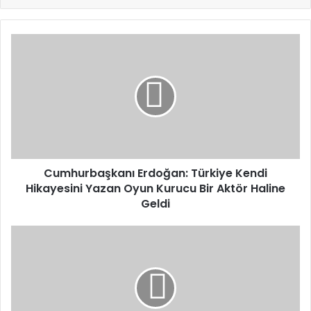
Cumhurbaşkanı
Erdoğan:
Türkiye
Kendi
Hikayesini
Yazan
Oyun
Kurucu
Bir
Aktör
Cumhurbaşkanı Erdoğan: Türkiye Kendi
Haline
Hikayesini Yazan Oyun Kurucu Bir Aktör Haline
Geldi
Geldi
Kadına
Yönelik
Şiddetle
Mücadele
Koordinasyon
Kurulu