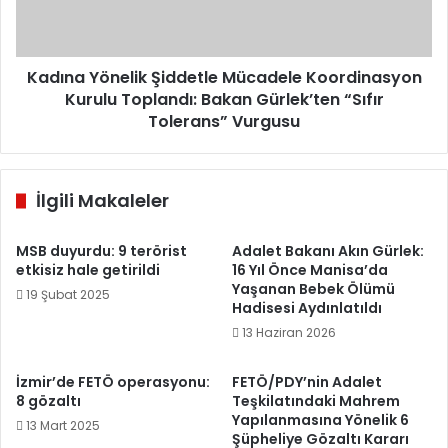
Toplandı:
Bakan
Gürlek’ten
“Sıfır
Kadına Yönelik Şiddetle Mücadele Koordinasyon
Tolerans”
Kurulu Toplandı: Bakan Gürlek’ten “Sıfır
Vurgusu
Tolerans” Vurgusu
İlgili Makaleler
MSB duyurdu: 9 terörist
Adalet Bakanı Akın Gürlek:
etkisiz hale getirildi
16 Yıl Önce Manisa’da
Yaşanan Bebek Ölümü
19 Şubat 2025
Hadisesi Aydınlatıldı
13 Haziran 2026
İzmir’de FETÖ operasyonu:
FETÖ/PDY’nin Adalet
8 gözaltı
Teşkilatındaki Mahrem
Yapılanmasına Yönelik 6
13 Mart 2025
Şüpheliye Gözaltı Kararı