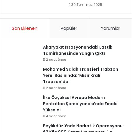
30 Temmuz 2025
Son Eklenen
Popüler
Yorumlar
Akaryakıt İstasyonundaki Lastik
Tamirhanesinde Yangın Çıktı
2 saat önce
Mohamed Salah Transferi Trabzon
Yerel Basınında: ‘Mısır Kralı
Trabzon’da’
2 saat önce
İlke Özyüksel Avrupa Modern
Pentatlon Şampiyonası’nda Finale
Yükseldi
4 saat önce
Beylikdüzü’nde Narkotik Operasyonu: