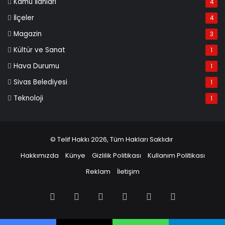
Kamu İlanları
4
İlçeler
4
Magazin
3
Kültür ve Sanat
1
Hava Durumu
1
Sivas Belediyesi
1
Teknoloji
1
© Telif Hakkı 2026, Tüm Hakları Saklıdır
Hakkımızda
Künye
Gizlilik Politikası
Kullanım Politikası
Reklam
İletişim
Facebook
X
Pinterest
LinkedIn
YouTube
Instagram