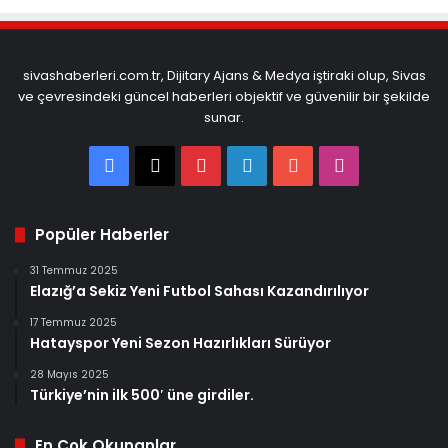
sivashaberleri.com.tr, Dijitary Ajans & Medya iştiraki olup, Sivas
ve çevresindeki güncel haberleri objektif ve güvenilir bir şekilde
sunar.
Facebook
X
Pinterest
LinkedIn
YouTube
Instagram
Popüler Haberler
31 Temmuz 2025
Elazığ’a Sekiz Yeni Futbol Sahası Kazandırılıyor
17 Temmuz 2025
Hatayspor Yeni Sezon Hazırlıkları Sürüyor
28 Mayıs 2025
Türkiye’nin ilk 500′ üne girdiler.
En Çok Okunanlar