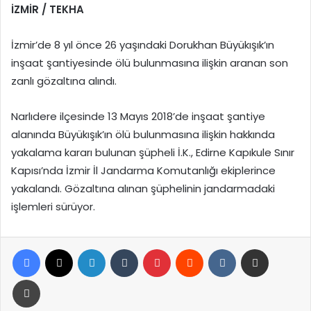
İZMİR / TEKHA
İzmir’de 8 yıl önce 26 yaşındaki Dorukhan Büyükışık’ın
inşaat şantiyesinde ölü bulunmasına ilişkin aranan son
zanlı gözaltına alındı.
Narlıdere ilçesinde 13 Mayıs 2018’de inşaat şantiye
alanında Büyükışık’ın ölü bulunmasına ilişkin hakkında
yakalama kararı bulunan şüpheli İ.K., Edirne Kapıkule Sınır
Kapısı’nda İzmir İl Jandarma Komutanlığı ekiplerince
yakalandı. Gözaltına alınan şüphelinin jandarmadaki
işlemleri sürüyor.
Facebook
X
LinkedIn
Tumblr
Pinterest
Reddit
VKontakte
E-Posta ile paylaş
Yazdır