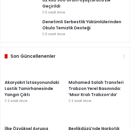
62 Kilo 900 Gram Uyuşturucu Ele
Geçirildi
5 saat önce
Denetimli Serbestlik Yükümlülerinden
Okula Temizlik Desteği
5 saat önce
Son Güncellenenler
Akaryakıt İstasyonundaki
Mohamed Salah Transferi
Lastik Tamirhanesinde
Trabzon Yerel Basınında:
Yangın Çıktı
‘Mısır Kralı Trabzon’da’
2 saat önce
2 saat önce
İlke Özyüksel Avrupa
Beylikdüzü’nde Narkotik