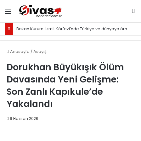
Menü
Ar
Bakan Kurum: İzmit Körfezi’nde Türkiye ve dünyaya örnek olacak proje yürütüyoruz
Anasayfa
/
Asayiş
Dorukhan Büyükışık Ölüm
Davasında Yeni Gelişme:
Son Zanlı Kapıkule’de
Yakalandı
9 Haziran 2026