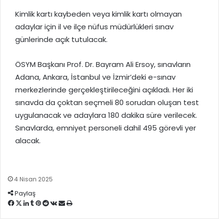
Kimlik kartı kaybeden veya kimlik kartı olmayan
adaylar için il ve ilçe nüfus müdürlükleri sınav
günlerinde açık tutulacak.
ÖSYM Başkanı Prof. Dr. Bayram Ali Ersoy, sınavların
Adana, Ankara, İstanbul ve İzmir’deki e-sınav
merkezlerinde gerçekleştirileceğini açıkladı. Her iki
sınavda da çoktan seçmeli 80 sorudan oluşan test
uygulanacak ve adaylara 180 dakika süre verilecek.
Sınavlarda, emniyet personeli dahil 495 görevli yer
alacak.
4 Nisan 2025
Paylaş
Facebook
X
LinkedIn
Tumblr
Pinterest
Reddit
VKontakte
E-
Yazdır
Posta