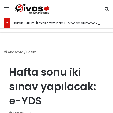
Menü
Ar
Bakan Kurum: İzmit Körfezi’nde Türkiye ve dünyaya örnek olacak proje yürütüyoruz
Anasayfa
/
Eğitim
Hafta sonu iki
sınav yapılacak:
e-YDS