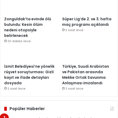
Zonguldak’ta evinde ölü
Süper Lig’de 2. ve 3. hafta
bulundu: Kesin ölüm
maç programı açıklandı
nedeni otopsiyle
2 saat önce
belirlenecek
20 dakika önce
İzmit Belediyesi’ne yönelik
Türkiye, Suudi Arabistan
rüşvet soruşturması: Gizli
ve Pakistan arasında
kayıt ve ifade detayları
Mekke Ortak Savunma
dosyada
Anlaşması imzalandı
2 saat önce
2 saat önce
Popüler Haberler