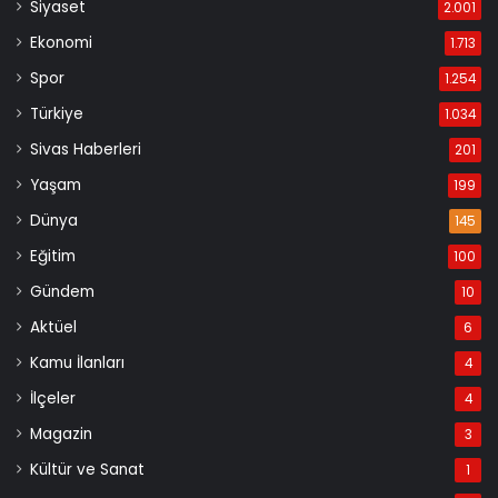
Siyaset
2.001
Ekonomi
1.713
Spor
1.254
Türkiye
1.034
Sivas Haberleri
201
Yaşam
199
Dünya
145
Eğitim
100
Gündem
10
Aktüel
6
Kamu İlanları
4
İlçeler
4
Magazin
3
Kültür ve Sanat
1