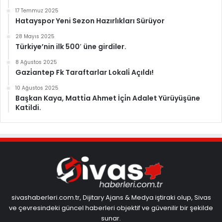
17 Temmuz 2025
Hatayspor Yeni Sezon Hazırlıkları Sürüyor
28 Mayıs 2025
Türkiye’nin ilk 500′ üne girdiler.
8 Ağustos 2025
Gazi̇antep Fk Taraftarlar Lokali̇ Açıldı!
10 Ağustos 2025
Başkan Kaya, Matti̇a Ahmet İçi̇n Adalet Yürüyüşüne
Katildi.
sivashaberleri.com.tr, Dijitary Ajans & Medya iştiraki olup, Sivas
ve çevresindeki güncel haberleri objektif ve güvenilir bir şekilde
sunar.