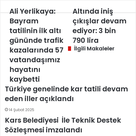
ile
Ali
Ali Yerlikaya:
paylaş
Altında
Altında iniş
Yerlikaya:
iniş
Bayram
çıkışlar devam
Bayram
çıkışlar
tatilinin
devam
tatilinin ilk altı
ediyor: 3 bin
ilk
ediyor:
gününde trafik
790 lira
altı
3
gününde
bin
İlgili Makaleler
kazalarında 57
trafik
790
vatandaşımız
kazalarında
lira
57
hayatını
vatandaşımız
kaybetti
hayatını
kaybetti
Türkiye genelinde kar tatili devam
eden iller açıklandı
14 Şubat 2025
Kars Belediyesi İle Teknik Destek
Sözleşmesi imzalandı