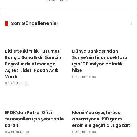
5 saat önce
Son Güncellenenler
Bitlis’te İki Yıllık Husumet
Dünya Bankası’ndan
Barışla Sona Erdi: Sürecin
Suriye’nin finans sektörü
Başrolünde Atmanega
için 100 milyon dolarlık
Aşireti Lideri Hasan Açık
hibe
Vardı
2 saat önce
1 saat önce
EPDK’dan Petrol Ofisi
Mersin’de uyuşturucu
terminalleri için yeni tarife
operasyonu: 190 gram
kararı
eroin ele geçirildi, 1 gözaltı
3 saat önce
3 saat önce