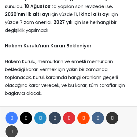
sunuldu.
18 Ağustos
’ta yapılan son revizede ise,
2026’nın ilk altı ayı
için yüzde 11,
ikinci altı ayı
için
yüzde 7 zam önerildi.
2027 yılı
için ise herhangi bir
değişiklik yapılmadı.
Hakem Kurulu’nun Kararı Bekleniyor
Hakem Kurulu, memurların ve emekli memurların
beklediği kararı vermek için yakın bir zamanda
toplanacak. Kurul, kararında hangi oranların geçerli
olacağına karar verecek, ve bu karar, tüm taraflar için
bağlayıcı olacak.
Facebook
X
LinkedIn
Tumblr
Pinterest
Reddit
VKontakte
E-Posta ile paylaş
Yazdır