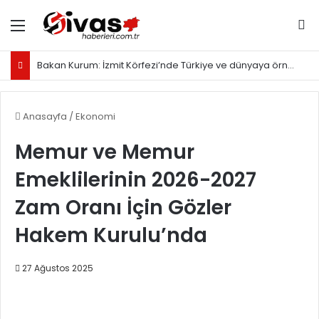
Menü
Ar
Bakan Kurum: İzmit Körfezi’nde Türkiye ve dünyaya örnek olacak proje yürütüyoruz
Anasayfa
/
Ekonomi
Memur ve Memur
Emeklilerinin 2026-2027
Zam Oranı İçin Gözler
Hakem Kurulu’nda
27 Ağustos 2025