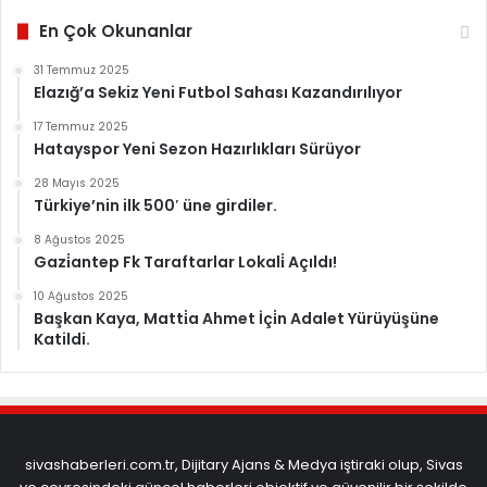
En Çok Okunanlar
31 Temmuz 2025
Elazığ’a Sekiz Yeni Futbol Sahası Kazandırılıyor
17 Temmuz 2025
Hatayspor Yeni Sezon Hazırlıkları Sürüyor
28 Mayıs 2025
Türkiye’nin ilk 500′ üne girdiler.
8 Ağustos 2025
Gazi̇antep Fk Taraftarlar Lokali̇ Açıldı!
10 Ağustos 2025
Başkan Kaya, Matti̇a Ahmet İçi̇n Adalet Yürüyüşüne
Katildi.
sivashaberleri.com.tr, Dijitary Ajans & Medya iştiraki olup, Sivas