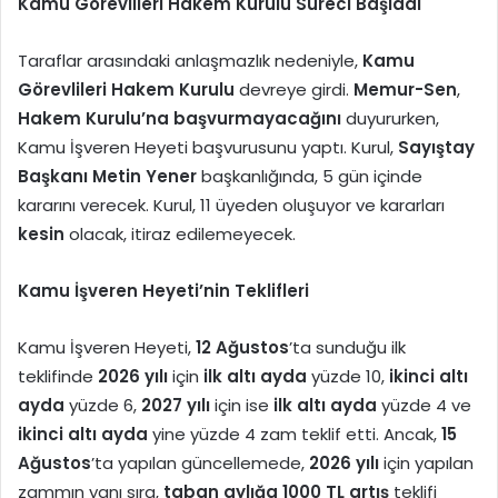
Kamu Görevlileri Hakem Kurulu Süreci Başladı
Taraflar arasındaki anlaşmazlık nedeniyle,
Kamu
Görevlileri Hakem Kurulu
devreye girdi.
Memur-Sen
,
Hakem Kurulu’na başvurmayacağını
duyururken,
Kamu İşveren Heyeti başvurusunu yaptı. Kurul,
Sayıştay
Başkanı Metin Yener
başkanlığında, 5 gün içinde
kararını verecek. Kurul, 11 üyeden oluşuyor ve kararları
kesin
olacak, itiraz edilemeyecek.
Kamu İşveren Heyeti’nin Teklifleri
Kamu İşveren Heyeti,
12 Ağustos
’ta sunduğu ilk
teklifinde
2026 yılı
için
ilk altı ayda
yüzde 10,
ikinci altı
ayda
yüzde 6,
2027 yılı
için ise
ilk altı ayda
yüzde 4 ve
ikinci altı ayda
yine yüzde 4 zam teklif etti. Ancak,
15
Ağustos
’ta yapılan güncellemede,
2026 yılı
için yapılan
zammın yanı sıra,
taban aylığa 1000 TL artış
teklifi