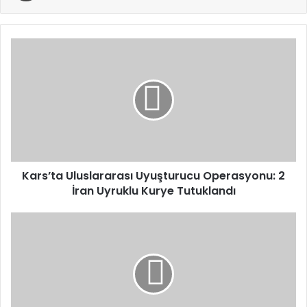
Kars’ta
Uluslararası
Uyuşturucu
Operasyonu:
2
İran
Uyruklu
Kurye
Tutuklandı
Kars’ta Uluslararası Uyuşturucu Operasyonu: 2
İran Uyruklu Kurye Tutuklandı
U21
Erkek
Voleybol
Milli
Takımı
Çekya’ya
3-