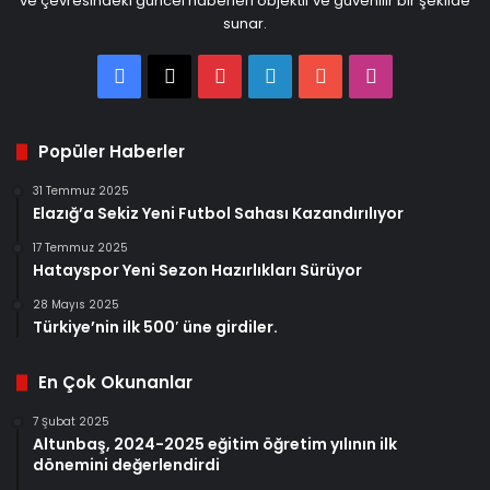
ve çevresindeki güncel haberleri objektif ve güvenilir bir şekilde
sunar.
Facebook
X
Pinterest
LinkedIn
YouTube
Instagram
Popüler Haberler
31 Temmuz 2025
Elazığ’a Sekiz Yeni Futbol Sahası Kazandırılıyor
17 Temmuz 2025
Hatayspor Yeni Sezon Hazırlıkları Sürüyor
28 Mayıs 2025
Türkiye’nin ilk 500′ üne girdiler.
En Çok Okunanlar
7 Şubat 2025
Altunbaş, 2024-2025 eğitim öğretim yılının ilk
dönemini değerlendirdi