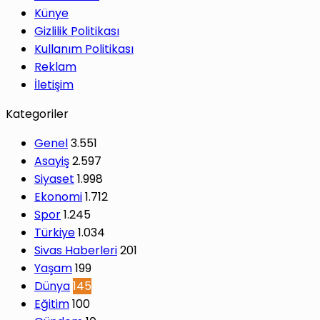
Künye
Gizlilik Politikası
Kullanım Politikası
Reklam
İletişim
Kategoriler
Genel
3.551
Asayiş
2.597
Siyaset
1.998
Ekonomi
1.712
Spor
1.245
Türkiye
1.034
Sivas Haberleri
201
Yaşam
199
Dünya
145
Eğitim
100