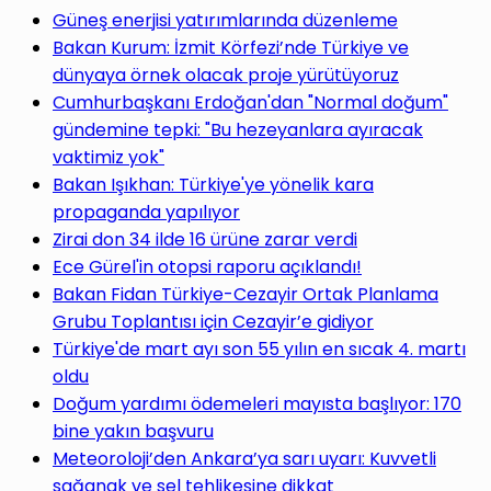
Güneş enerjisi yatırımlarında düzenleme
Bakan Kurum: İzmit Körfezi’nde Türkiye ve
dünyaya örnek olacak proje yürütüyoruz
Cumhurbaşkanı Erdoğan'dan "Normal doğum"
gündemine tepki: "Bu hezeyanlara ayıracak
vaktimiz yok"
Bakan Işıkhan: Türkiye'ye yönelik kara
propaganda yapılıyor
Zirai don 34 ilde 16 ürüne zarar verdi
Ece Gürel'in otopsi raporu açıklandı!
Bakan Fidan Türkiye-Cezayir Ortak Planlama
Grubu Toplantısı için Cezayir’e gidiyor
Türkiye'de mart ayı son 55 yılın en sıcak 4. martı
oldu
Doğum yardımı ödemeleri mayısta başlıyor: 170
bine yakın başvuru
Meteoroloji’den Ankara’ya sarı uyarı: Kuvvetli
sağanak ve sel tehlikesine dikkat