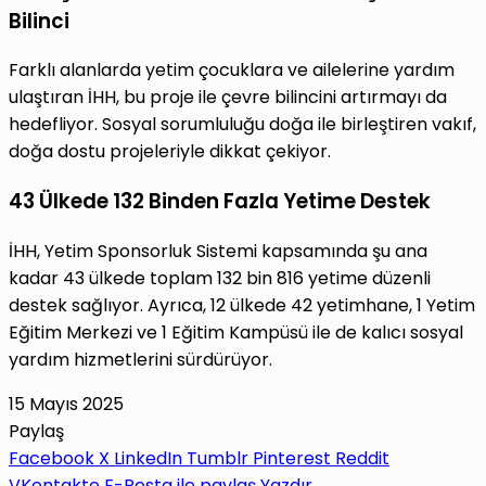
Bilinci
Farklı alanlarda yetim çocuklara ve ailelerine yardım
ulaştıran İHH, bu proje ile çevre bilincini artırmayı da
hedefliyor. Sosyal sorumluluğu doğa ile birleştiren vakıf,
doğa dostu projeleriyle dikkat çekiyor.
43 Ülkede 132 Binden Fazla Yetime Destek
İHH, Yetim Sponsorluk Sistemi kapsamında şu ana
kadar 43 ülkede toplam 132 bin 816 yetime düzenli
destek sağlıyor. Ayrıca, 12 ülkede 42 yetimhane, 1 Yetim
Eğitim Merkezi ve 1 Eğitim Kampüsü ile de kalıcı sosyal
yardım hizmetlerini sürdürüyor.
15 Mayıs 2025
Paylaş
Facebook
X
LinkedIn
Tumblr
Pinterest
Reddit
VKontakte
E-Posta ile paylaş
Yazdır