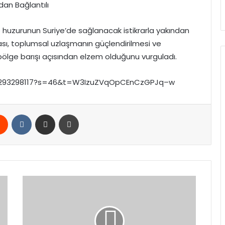
udan Bağlantılı
e huzurunun Suriye’de sağlanacak istikrarla yakından
nması, toplumsal uzlaşmanın güçlendirilmesi ve
ölge barışı açısından elzem olduğunu vurguladı.
213293298117?s=46&t=W3IzuZVqOpCEnCzGPJq–w
rest
Reddit
VKontakte
E-Posta ile paylaş
Yazdır
Uluslararası
Uyuşturucu
Operasyonuna
Türkiye’den
Destek: