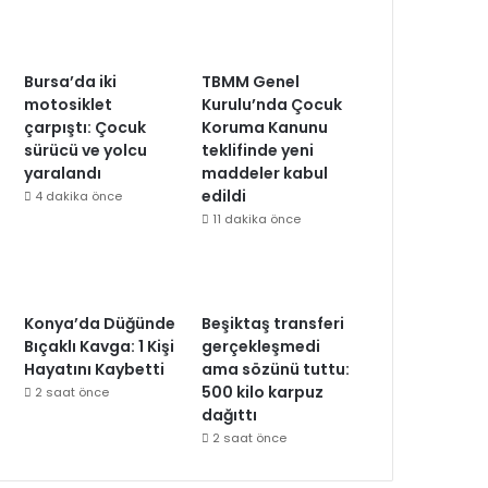
Bursa’da iki
TBMM Genel
motosiklet
Kurulu’nda Çocuk
çarpıştı: Çocuk
Koruma Kanunu
sürücü ve yolcu
teklifinde yeni
yaralandı
maddeler kabul
edildi
4 dakika önce
11 dakika önce
Konya’da Düğünde
Beşiktaş transferi
Bıçaklı Kavga: 1 Kişi
gerçekleşmedi
Hayatını Kaybetti
ama sözünü tuttu:
500 kilo karpuz
2 saat önce
dağıttı
2 saat önce