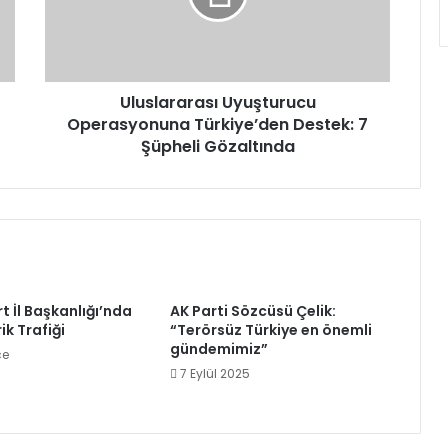
7
Şüpheli
Gözaltında
Uluslararası Uyuşturucu
Operasyonuna Türkiye’den Destek: 7
Şüpheli Gözaltında
rt İl Başkanlığı’nda
AK Parti Sözcüsü Çelik:
k Trafiği
“Terörsüz Türkiye en önemli
gündemimiz”
ce
7 Eylül 2025