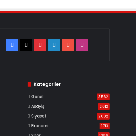
Facebook
X
Pinterest
LinkedIn
YouTube
Instagram
Kategoriler
Genel
3.562
Asayiş
2.612
Siyaset
2.002
Ekonomi
1.713
Spor
1.256