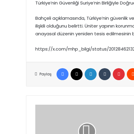
Türkiye’nin Güvenliği Suriye’nin Birliğiyle Doğr
Bahçeli açıklamasında, Türkiye’nin güvenlik v
ilişkili olduğunu belirtti. Üniter yapının koru
anayasal düzenin yeniden tesis edilmesinin b
https://x.com/mhp_bilgi/status/2012846
Facebook
X
LinkedIn
Tumblr
Pinte
Paylaş
Kahramanmaraş’ta
Belediye
Başkanları
Birliği’ne
Üst