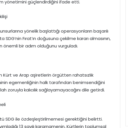
m yönetimini güçlendirdiğini ifade etti.
lişi
surlarına yönelik başlattığı operasyonların başarılı
ta SDG’nin Fırat’ın doğusuna çekilme kararı almasının,
 önemli bir adım olduğunu vurguladı.
 Kürt ve Arap aşiretlerin örgütten rahatsızlık
nin egemenliğinin halk tarafından benimsendiğini
lah zoruyla kalıcılık sağlayamayacağını dile getirdi.
eli
tü SDG ile özdeşleştirilmemesi gerektiğini belirtti.
yayımladığı 13 sayılı kararnamenin, Kürtlerin toplumsal