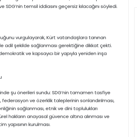
ve SDG’nin temsil iddiasını geçersiz kılacağını söyledi.
olduğunu vurgulayarak, Kürt vatandaşlara tanınan
 de adil şekilde sağlanması gerektiğine dikkat çekti.
a demokratik ve kapsayıcı bir yapıyla yeniden inşa
u
cinde şu önerileri sundu: SDG’nin tamamen tasfiye
 federasyon ve özerklik taleplerinin sonlandırılması,
ğinin sağlanması, etnik ve dini toplulukları
ürel hakların anayasal güvence altına alınması ve
tim yapısının kurulması.