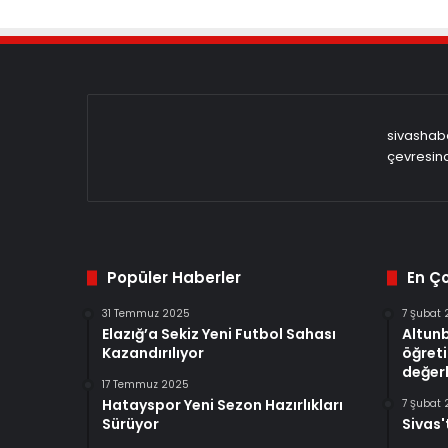
sivashabe
çevresind
Popüler Haberler
En Ç
31 Temmuz 2025
7 Şubat
Elazığ’a Sekiz Yeni Futbol Sahası
Altun
Kazandırılıyor
öğreti
değerl
17 Temmuz 2025
Hatayspor Yeni Sezon Hazırlıkları
7 Şubat
Sürüyor
Sivas'