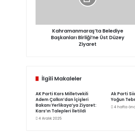
Düzey
Ziyaret
Kahramanmaraş’ta Belediye
Başkanları Birliği’ne Üst Düzey
Ziyaret
İlgili Makaleler
AK Parti Kars Milletvekili
Ak Parti Sii
Adem Çalkın’dan İçişleri
Yoğun Tebri
Bakanı Yerlikaya’ya Ziyaret:
4 hafta ön
Kars’ın Talepleri İletildi
4 Aralık 2025