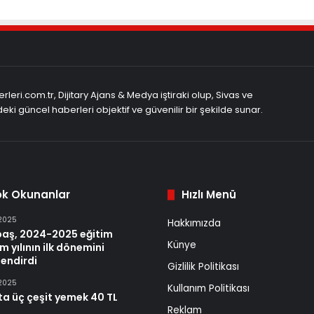
rleri.com.tr, Dijitary Ajans & Medya iştiraki olup, Sivas ve
eki güncel haberleri objektif ve güvenilir bir şekilde sunar.
ok Okunanlar
Hızlı Menü
 2025
Hakkımızda
baş, 2024-2025 eğitim
Künye
m yılının ilk dönemini
endirdi
Gizlilik Politikası
 2025
Kullanım Politikası
ta üç çeşit yemek 40 TL
Reklam