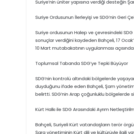
Suriye’nin üniter yapısına verdiği desteğin Şa
Suriye Ordusunun İlerleyişi ve SDG’nin Geri Çeki
Suriye ordusunun Halep ve çevresindeki SDG un
sonuçlar verdiğini kaydeden Bahçeli, 17 Ocak’
10 Mart mutabakatının uygulanması açısından
Toplumsal Tabanda SDG’ye Tepki Büyüyor
SDG’nin kontrolü altındaki bölgelerde yaşayan
duyduğunu ifade eden Bahçeli, Şam yönetimi
belirtti. SDG’nin Arap çoğunluklu bölgelerde si
Kürt Halkı ile SDG Arasındaki Ayrım Netleştirilm
Bahçeli, Suriyeli Kürt vatandaşların terör örgü
Şara yönetiminin Kürt dili ve kültürüyle ilgili 