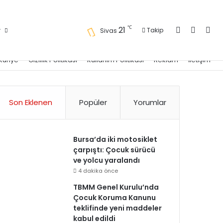
Kayıt Ol
Kenar 
Ara
℃
21
r
Takip
Sivas
Künye
Gizlilik Politikası
Kullanım Politikası
Reklam
İletişim
Son Eklenen
Popüler
Yorumlar
Bursa’da iki motosiklet
çarpıştı: Çocuk sürücü
ve yolcu yaralandı
4 dakika önce
TBMM Genel Kurulu’nda
Çocuk Koruma Kanunu
teklifinde yeni maddeler
kabul edildi