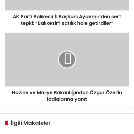
tepki:
“Balıkesir’i
satılık
AK Parti Balıkesir İl Başkanı Aydemir'den sert
hale
tepki: “Balıkesir’i satılık hale getirdiler”
getirdiler”
Hazine
ve
Maliye
Bakanlığından
Özgür
Özel’in
iddialarına
yanıt
Hazine ve Maliye Bakanlığından Özgür Özel’in
iddialarına yanıt
İlgili Makaleler