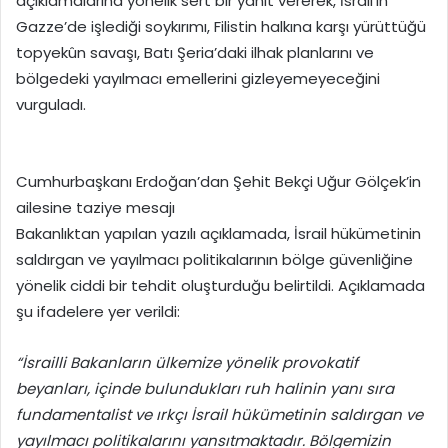
açıklamalarına yönelik sert bir yanıt vererek, İsrail’in
Gazze’de işlediği soykırımı, Filistin halkına karşı yürüttüğü
topyekûn savaşı, Batı Şeria’daki ilhak planlarını ve
bölgedeki yayılmacı emellerini gizleyemeyeceğini
vurguladı.
Cumhurbaşkanı Erdoğan’dan Şehit Bekçi Uğur Gölçek’in
ailesine taziye mesajı
Bakanlıktan yapılan yazılı açıklamada, İsrail hükümetinin
saldırgan ve yayılmacı politikalarının bölge güvenliğine
yönelik ciddi bir tehdit oluşturduğu belirtildi. Açıklamada
şu ifadelere yer verildi:
“İsrailli Bakanların ülkemize yönelik provokatif
beyanları, içinde bulundukları ruh halinin yanı sıra
fundamentalist ve ırkçı İsrail hükümetinin saldırgan ve
yayılmacı politikalarını yansıtmaktadır. Bölgemizin