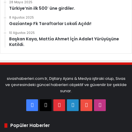
28 Mayıs 2025
Türkiye’nin ilk 500′ üne girdiler.
8 Ağustos 2025
Gazi̇antep Fk Taraftarlar Lokali̇ Açıldı!
10 Ağustos 2025
Başkan Kaya, Matti̇a Ahmet İçi̇n Adalet Yürüyüşüne
Katildi.
sivashaberleri.com.tr, Dijitary Ajans & Medya iştiraki olup, Sivas
ve çevresindeki güncel haberleri objektif ve güvenilir bir şekilde
sunar.
Facebook
X
Pinterest
LinkedIn
YouTube
Instagram
Popüler Haberler