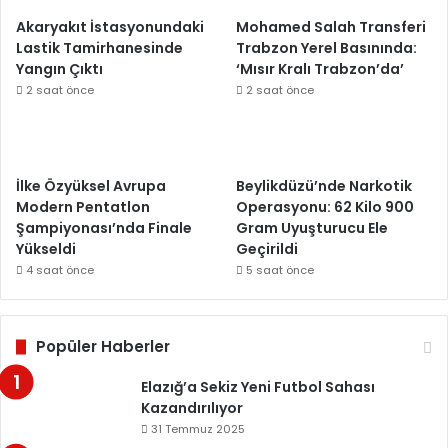
Akaryakıt İstasyonundaki
Mohamed Salah Transferi
Lastik Tamirhanesinde
Trabzon Yerel Basınında:
Yangın Çıktı
‘Mısır Kralı Trabzon’da’
2 saat önce
2 saat önce
İlke Özyüksel Avrupa
Beylikdüzü’nde Narkotik
Modern Pentatlon
Operasyonu: 62 Kilo 900
Şampiyonası’nda Finale
Gram Uyuşturucu Ele
Yükseldi
Geçirildi
4 saat önce
5 saat önce
Popüler Haberler
Elazığ’a Sekiz Yeni Futbol Sahası
Kazandırılıyor
31 Temmuz 2025