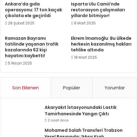
Ankara’da gıda
Isparta Ulu Camii’nde
operasyonu: 17 ton kaçak
restorasyon çalışmaları
çikolata ele geçirildi
yıllardır bitmiyor!
28 Şubat 2025
8 Mart 2025
Ramazan Bayramı
Ekrem İmamoğlu: Bu ülkede
tatilinde yaşanan trafik
herkesin kazanılmış hakları
kazalarında 62 kişi
tehlike altında
hayatını kaybetti!
18 Mart 2025
5 Nisan 2025
Son Eklenen
Popüler
Yorumlar
Akaryakıt İstasyonundaki Lastik
Tamirhanesinde Yangın Çıktı
2 saat önce
Mohamed Salah Transferi Trabzon
Yerel Basınında: ‘Mısır Kralı