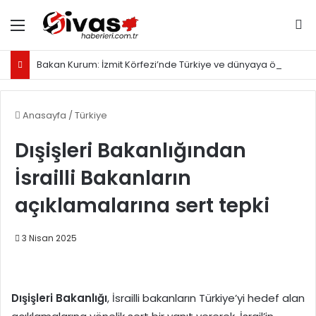
Menü
Ar
Bakan Kurum: İzmit Körfezi’nde Türkiye ve dünyaya örnek olacak proje yürütüyoruz
Anasayfa
/
Türkiye
Dışişleri Bakanlığından
İsrailli Bakanların
açıklamalarına sert tepki
3 Nisan 2025
Dışişleri Bakanlığı
, İsrailli bakanların Türkiye’yi hedef alan