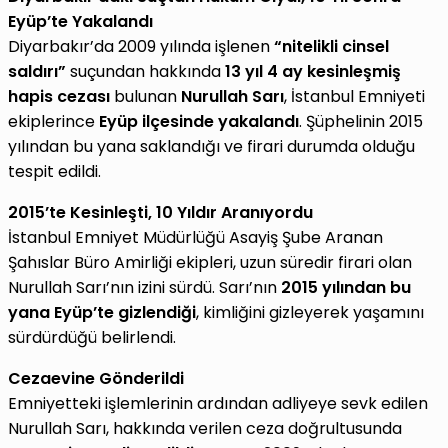
Eyüp’te Yakalandı
Diyarbakır’da 2009 yılında işlenen
“nitelikli cinsel
saldırı”
suçundan hakkında
13 yıl 4 ay kesinleşmiş
hapis cezası
bulunan
Nurullah Sarı
, İstanbul Emniyeti
ekiplerince
Eyüp ilçesinde yakalandı
. Şüphelinin 2015
yılından bu yana saklandığı ve firari durumda olduğu
tespit edildi.
2015’te Kesinleşti, 10 Yıldır Aranıyordu
İstanbul Emniyet Müdürlüğü Asayiş Şube Aranan
Şahıslar Büro Amirliği ekipleri, uzun süredir firari olan
Nurullah Sarı’nın izini sürdü. Sarı’nın
2015 yılından bu
yana Eyüp’te gizlendiği
, kimliğini gizleyerek yaşamını
sürdürdüğü belirlendi.
Cezaevine Gönderildi
Emniyetteki işlemlerinin ardından adliyeye sevk edilen
Nurullah Sarı, hakkında verilen ceza doğrultusunda