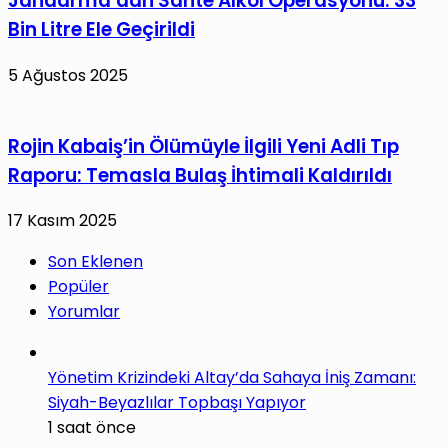
Jandarma’dan Sahte Alkol Operasyonu: 33
Bin Litre Ele Geçirildi
5 Ağustos 2025
Rojin Kabaiş’in Ölümüyle İlgili Yeni Adli Tıp
Raporu: Temasla Bulaş İhtimali Kaldırıldı
17 Kasım 2025
Son Eklenen
Popüler
Yorumlar
Yönetim Krizindeki Altay’da Sahaya İniş Zamanı:
Siyah-Beyazlılar Topbaşı Yapıyor
1 saat önce