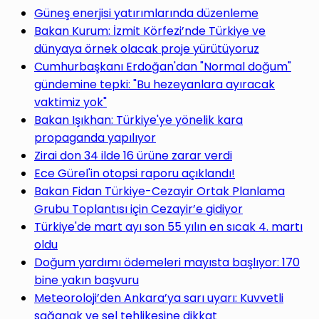
Güneş enerjisi yatırımlarında düzenleme
Bakan Kurum: İzmit Körfezi’nde Türkiye ve
dünyaya örnek olacak proje yürütüyoruz
Cumhurbaşkanı Erdoğan'dan "Normal doğum"
gündemine tepki: "Bu hezeyanlara ayıracak
vaktimiz yok"
Bakan Işıkhan: Türkiye'ye yönelik kara
propaganda yapılıyor
Zirai don 34 ilde 16 ürüne zarar verdi
Ece Gürel'in otopsi raporu açıklandı!
Bakan Fidan Türkiye-Cezayir Ortak Planlama
Grubu Toplantısı için Cezayir’e gidiyor
Türkiye'de mart ayı son 55 yılın en sıcak 4. martı
oldu
Doğum yardımı ödemeleri mayısta başlıyor: 170
bine yakın başvuru
Meteoroloji’den Ankara’ya sarı uyarı: Kuvvetli
sağanak ve sel tehlikesine dikkat