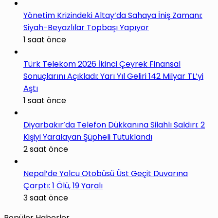
Yönetim Krizindeki Altay’da Sahaya İniş Zamanı:
Siyah-Beyazlılar Topbaşı Yapıyor
1 saat önce
Türk Telekom 2026 İkinci Çeyrek Finansal
Sonuçlarını Açıkladı: Yarı Yıl Geliri 142 Milyar TL’yi
Aştı
1 saat önce
Diyarbakır’da Telefon Dükkanına Silahlı Saldırı: 2
Kişiyi Yaralayan Şüpheli Tutuklandı
2 saat önce
Nepal’de Yolcu Otobüsü Üst Geçit Duvarına
Çarptı: 1 Ölü, 19 Yaralı
3 saat önce
Popüler Haberler