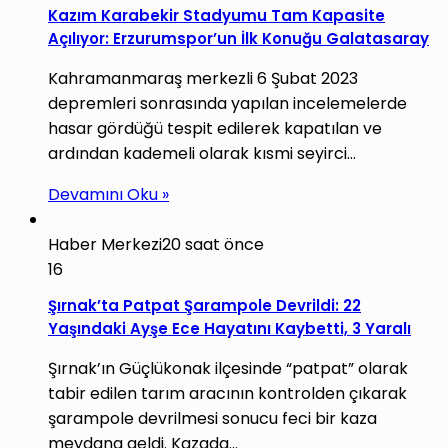
Kazım Karabekir Stadyumu Tam Kapasite
Açılıyor: Erzurumspor’un İlk Konuğu Galatasaray
Kahramanmaraş merkezli 6 Şubat 2023
depremleri sonrasında yapılan incelemelerde
hasar gördüğü tespit edilerek kapatılan ve
ardından kademeli olarak kısmi seyirci…
Devamını Oku »
Haber Merkezi
20 saat önce
16
Şırnak’ta Patpat Şarampole Devrildi: 22
Yaşındaki Ayşe Ece Hayatını Kaybetti, 3 Yaralı
Şırnak’ın Güçlükonak ilçesinde “patpat” olarak
tabir edilen tarım aracının kontrolden çıkarak
şarampole devrilmesi sonucu feci bir kaza
meydana geldi. Kazada…