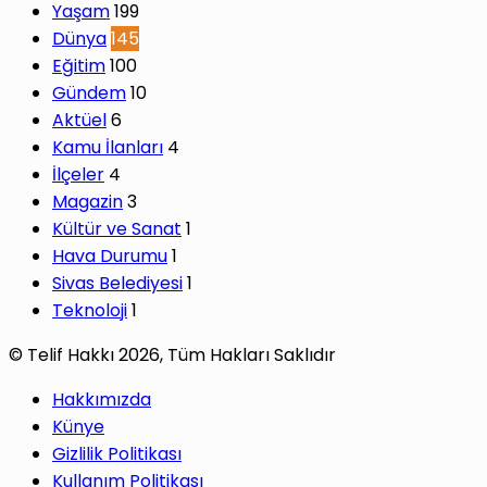
Yaşam
199
Dünya
145
Eğitim
100
Gündem
10
Aktüel
6
Kamu İlanları
4
İlçeler
4
Magazin
3
Kültür ve Sanat
1
Hava Durumu
1
Sivas Belediyesi
1
Teknoloji
1
© Telif Hakkı 2026, Tüm Hakları Saklıdır
Hakkımızda
Künye
Gizlilik Politikası
Kullanım Politikası