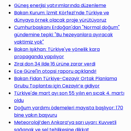
Güneş enerjisi yatırımlarında düzenleme
Bakan Kurum: İzmit Körfezi’nde Türkiye ve
dünyaya örnek olacak proje yürütüyoruz
Cumhurbaşkanı Erdoğan'dan "Normal doğum"
gündemine tepki: "Bu hezeyanlara ayıracak
vaktimiz yok"
Bakan Işıkhan: Türkiye'ye yönelik kara
propaganda yapılıyor
Zirai don 34 ilde 16 ürüne zarar verdi
Ece Gürel'in otopsi raporu açıklandı!
Bakan Fidan Türkiye-Cezayir Ortak Planlama
Grubu Toplantısı için Cezayir’e gidiyor
Türkiye'de mart ayı son 55 yılın en sıcak 4. martı
oldu
Doğum yardımı ödemeleri mayısta başlıyor: 170
bine yakın başvuru
Meteoroloji’den Ankara’ya sarı uyarı: Kuvvetli
sağanak ve sel tehlikesine dikkat