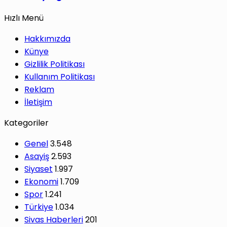
Hızlı Menü
Hakkımızda
Künye
Gizlilik Politikası
Kullanım Politikası
Reklam
İletişim
Kategoriler
Genel
3.548
Asayiş
2.593
Siyaset
1.997
Ekonomi
1.709
Spor
1.241
Türkiye
1.034
Sivas Haberleri
201