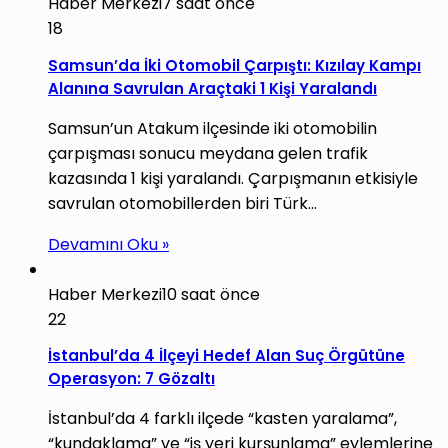
Haber Merkezi
7 saat önce
18
Samsun’da İki Otomobil Çarpıştı: Kızılay Kampı
Alanına Savrulan Araçtaki 1 Kişi Yaralandı
Samsun’un Atakum ilçesinde iki otomobilin
çarpışması sonucu meydana gelen trafik
kazasında 1 kişi yaralandı. Çarpışmanın etkisiyle
savrulan otomobillerden biri Türk…
Devamını Oku »
Haber Merkezi
10 saat önce
22
İstanbul’da 4 İlçeyi Hedef Alan Suç Örgütüne
Operasyon: 7 Gözaltı
İstanbul’da 4 farklı ilçede “kasten yaralama”,
“kundaklama” ve “iş yeri kurşunlama” eylemlerine