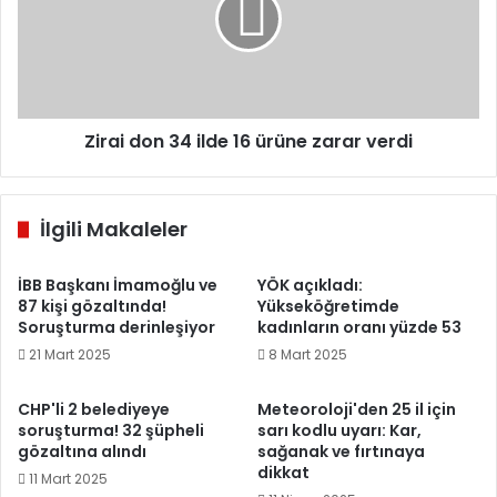
16
ürüne
zarar
verdi
Zirai don 34 ilde 16 ürüne zarar verdi
İlgili Makaleler
İBB Başkanı İmamoğlu ve
YÖK açıkladı:
87 kişi gözaltında!
Yükseköğretimde
Soruşturma derinleşiyor
kadınların oranı yüzde 53
21 Mart 2025
8 Mart 2025
CHP'li 2 belediyeye
Meteoroloji'den 25 il için
soruşturma! 32 şüpheli
sarı kodlu uyarı: Kar,
gözaltına alındı
sağanak ve fırtınaya
dikkat
11 Mart 2025