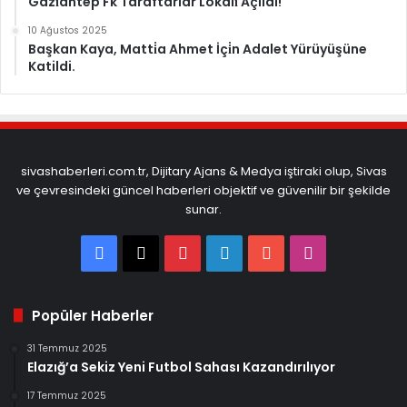
Gazi̇antep Fk Taraftarlar Lokali̇ Açıldı!
10 Ağustos 2025
Başkan Kaya, Matti̇a Ahmet İçi̇n Adalet Yürüyüşüne
Katildi.
sivashaberleri.com.tr, Dijitary Ajans & Medya iştiraki olup, Sivas
ve çevresindeki güncel haberleri objektif ve güvenilir bir şekilde
sunar.
Facebook
X
Pinterest
LinkedIn
YouTube
Instagram
Popüler Haberler
31 Temmuz 2025
Elazığ’a Sekiz Yeni Futbol Sahası Kazandırılıyor
17 Temmuz 2025