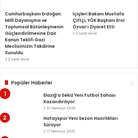
Cumhurbaşkanı Erdoğan:
İçişleri Bakanı Mustafa
Millî Dayanışma ve
Çiftçi, YÖK Başkanı Erol
Toplumsal Bütünleşmenin
Özvar’ı Ziyaret Etti
Güçlendirilmesine Dair
3 saat önce
Kanun Teklifi Gazi
Meclisimizin Takdirine
Sunuldu
2 saat önce
Popüler Haberler
Elazığ’a Sekiz Yeni Futbol Sahası
Kazandırılıyor
31 Temmuz 2025
Hatayspor Yeni Sezon Hazırlıkları
Sürüyor
17 Temmuz 2025