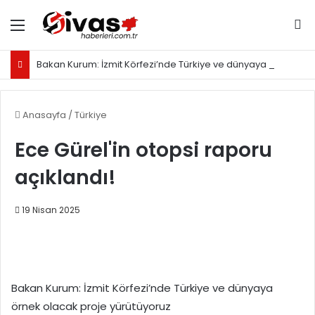
Menü
Ar
Bakan Kurum: İzmit Körfezi’nde Türkiye ve dünyaya örnek olacak proje yürütüyoruz
Anasayfa
/
Türkiye
Ece Gürel'in otopsi raporu
açıklandı!
19 Nisan 2025
Bakan Kurum: İzmit Körfezi’nde Türkiye ve dünyaya
örnek olacak proje yürütüyoruz