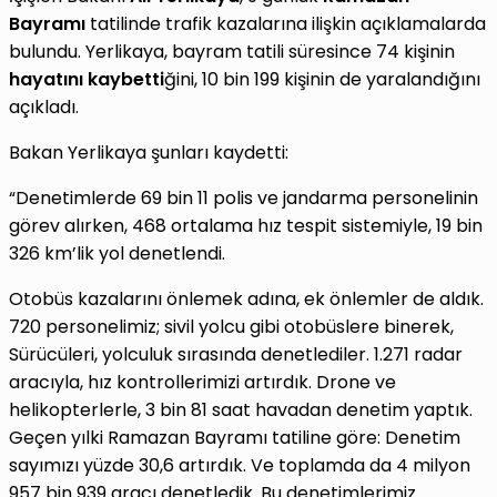
Bayramı
tatilinde trafik kazalarına ilişkin açıklamalarda
bulundu. Yerlikaya, bayram tatili süresince 74 kişinin
hayatını kaybetti
ğini, 10 bin 199 kişinin de yaralandığını
açıkladı.
Bakan Yerlikaya şunları kaydetti:
“Denetimlerde 69 bin 11 polis ve jandarma personelinin
görev alırken, 468 ortalama hız tespit sistemiyle, 19 bin
326 km’lik yol denetlendi.
Otobüs kazalarını önlemek adına, ek önlemler de aldık.
720 personelimiz; sivil yolcu gibi otobüslere binerek,
Sürücüleri, yolculuk sırasında denetlediler. 1.271 radar
aracıyla, hız kontrollerimizi artırdık. Drone ve
helikopterlerle, 3 bin 81 saat havadan denetim yaptık.
Geçen yılki Ramazan Bayramı tatiline göre: Denetim
sayımızı yüzde 30,6 artırdık. Ve toplamda da 4 milyon
957 bin 939 aracı denetledik. Bu denetimlerimiz