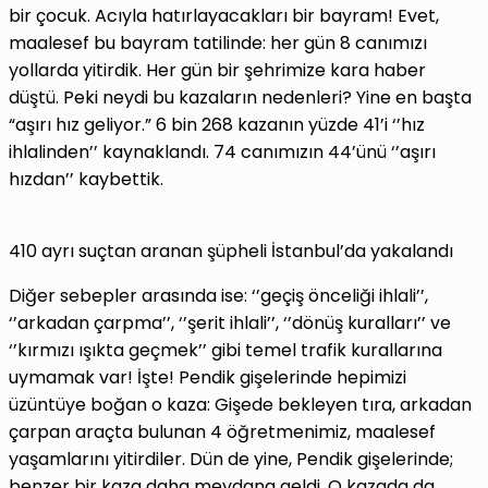
bir çocuk. Acıyla hatırlayacakları bir bayram! Evet,
maalesef bu bayram tatilinde: her gün 8 canımızı
yollarda yitirdik. Her gün bir şehrimize kara haber
düştü. Peki neydi bu kazaların nedenleri? Yine en başta
“aşırı hız geliyor.” 6 bin 268 kazanın yüzde 41’i ‘’hız
ihlalinden’’ kaynaklandı. 74 canımızın 44’ünü ‘’aşırı
hızdan’’ kaybettik.
410 ayrı suçtan aranan şüpheli İstanbul’da yakalandı
Diğer sebepler arasında ise: ‘’geçiş önceliği ihlali’’,
‘’arkadan çarpma’’, ‘’şerit ihlali’’, ‘’dönüş kuralları’’ ve
‘’kırmızı ışıkta geçmek’’ gibi temel trafik kurallarına
uymamak var! İşte! Pendik gişelerinde hepimizi
üzüntüye boğan o kaza: Gişede bekleyen tıra, arkadan
çarpan araçta bulunan 4 öğretmenimiz, maalesef
yaşamlarını yitirdiler. Dün de yine, Pendik gişelerinde;
benzer bir kaza daha meydana geldi. O kazada da