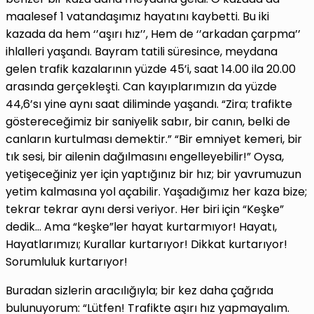
maalesef 1 vatandaşımız hayatını kaybetti. Bu iki
kazada da hem ‘’aşırı hız’’, Hem de ‘’arkadan çarpma’’
ihlalleri yaşandı. Bayram tatili süresince, meydana
gelen trafik kazalarının yüzde 45’i, saat 14.00 ila 20.00
arasında gerçekleşti. Can kayıplarımızın da yüzde
44,6’sı yine aynı saat diliminde yaşandı. “Zira; trafikte
göstereceğimiz bir saniyelik sabır, bir canın, belki de
canların kurtulması demektir.” “Bir emniyet kemeri, bir
tık sesi, bir ailenin dağılmasını engelleyebilir!” Oysa,
yetişeceğiniz yer için yaptığınız bir hız; bir yavrumuzun
yetim kalmasına yol açabilir. Yaşadığımız her kaza bize;
tekrar tekrar aynı dersi veriyor. Her biri için “Keşke”
dedik… Ama “keşke”ler hayat kurtarmıyor! Hayatı,
Hayatlarımızı; Kurallar kurtarıyor! Dikkat kurtarıyor!
Sorumluluk kurtarıyor!
Buradan sizlerin aracılığıyla; bir kez daha çağrıda
bulunuyorum: “Lütfen! Trafikte aşırı hız yapmayalım.