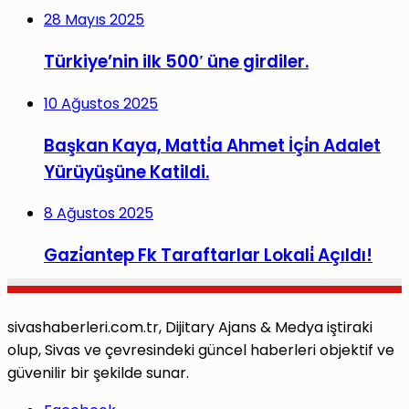
28 Mayıs 2025
Türkiye’nin ilk 500′ üne girdiler.
10 Ağustos 2025
Başkan Kaya, Matti̇a Ahmet İçi̇n Adalet
Yürüyüşüne Katildi.
8 Ağustos 2025
Gazi̇antep Fk Taraftarlar Lokali̇ Açıldı!
sivashaberleri.com.tr, Dijitary Ajans & Medya iştiraki
olup, Sivas ve çevresindeki güncel haberleri objektif ve
güvenilir bir şekilde sunar.