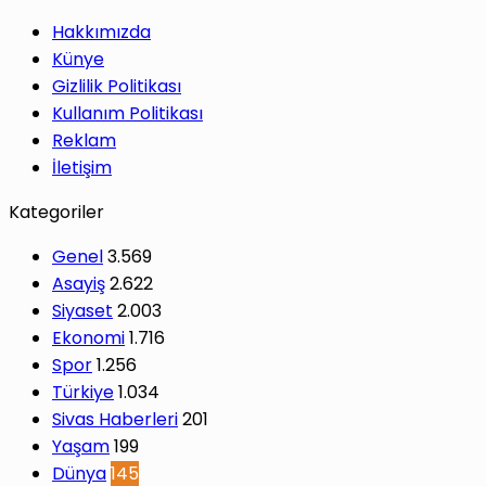
Hakkımızda
Künye
Gizlilik Politikası
Kullanım Politikası
Reklam
İletişim
Kategoriler
Genel
3.569
Asayiş
2.622
Siyaset
2.003
Ekonomi
1.716
Spor
1.256
Türkiye
1.034
Sivas Haberleri
201
Yaşam
199
Dünya
145