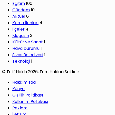
Eğitim
100
Gündem
10
Aktüel
6
Kamu İlanları
4
İlçeler
4
Magazin
3
Kültür ve Sanat
1
Hava Durumu
1
Sivas Belediyesi
1
Teknoloji
1
© Telif Hakkı 2026, Tüm Hakları Saklıdır
Hakkımızda
Künye
Gizlilik Politikası
Kullanım Politikası
Reklam
İletişim