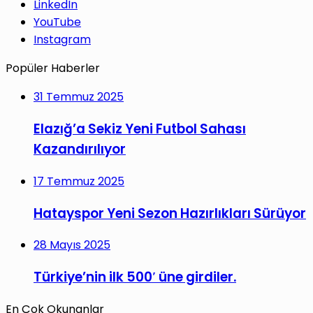
LinkedIn
YouTube
Instagram
Popüler Haberler
31 Temmuz 2025
Elazığ’a Sekiz Yeni Futbol Sahası
Kazandırılıyor
17 Temmuz 2025
Hatayspor Yeni Sezon Hazırlıkları Sürüyor
28 Mayıs 2025
Türkiye’nin ilk 500′ üne girdiler.
En Çok Okunanlar