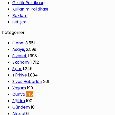
Gizlilik Politikası
Kullanım Politikası
Reklam
İletişim
Kategoriler
Genel
3.551
Asayiş
2.598
Siyaset
1.998
Ekonomi
1.712
Spor
1.246
Türkiye
1.034
Sivas Haberleri
201
Yaşam
199
Dünya
145
Eğitim
100
Gündem
10
Aktüel
6