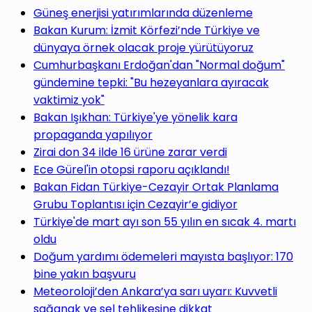
Güneş enerjisi yatırımlarında düzenleme
Bakan Kurum: İzmit Körfezi’nde Türkiye ve
dünyaya örnek olacak proje yürütüyoruz
Cumhurbaşkanı Erdoğan'dan "Normal doğum"
gündemine tepki: "Bu hezeyanlara ayıracak
vaktimiz yok"
Bakan Işıkhan: Türkiye'ye yönelik kara
propaganda yapılıyor
Zirai don 34 ilde 16 ürüne zarar verdi
Ece Gürel'in otopsi raporu açıklandı!
Bakan Fidan Türkiye-Cezayir Ortak Planlama
Grubu Toplantısı için Cezayir’e gidiyor
Türkiye'de mart ayı son 55 yılın en sıcak 4. martı
oldu
Doğum yardımı ödemeleri mayısta başlıyor: 170
bine yakın başvuru
Meteoroloji’den Ankara’ya sarı uyarı: Kuvvetli
sağanak ve sel tehlikesine dikkat