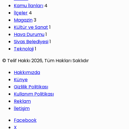
Kamu İlanları
4
İlçeler
4
Magazin
3
Kültür ve Sanat
1
Hava Durumu
1
Sivas Belediyesi
1
Teknoloji
1
© Telif Hakkı 2026, Tüm Hakları Saklıdır
Hakkımızda
Künye
Gizlilik Politikası
Kullanım Politikası
Reklam
İletişim
Facebook
X