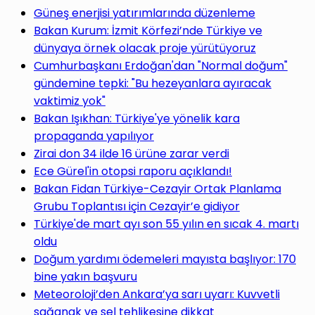
Güneş enerjisi yatırımlarında düzenleme
Bakan Kurum: İzmit Körfezi’nde Türkiye ve
dünyaya örnek olacak proje yürütüyoruz
Cumhurbaşkanı Erdoğan'dan "Normal doğum"
gündemine tepki: "Bu hezeyanlara ayıracak
vaktimiz yok"
Bakan Işıkhan: Türkiye'ye yönelik kara
propaganda yapılıyor
Zirai don 34 ilde 16 ürüne zarar verdi
Ece Gürel'in otopsi raporu açıklandı!
Bakan Fidan Türkiye-Cezayir Ortak Planlama
Grubu Toplantısı için Cezayir’e gidiyor
Türkiye'de mart ayı son 55 yılın en sıcak 4. martı
oldu
Doğum yardımı ödemeleri mayısta başlıyor: 170
bine yakın başvuru
Meteoroloji’den Ankara’ya sarı uyarı: Kuvvetli
sağanak ve sel tehlikesine dikkat