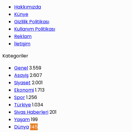
Hakkımızda
Künye
Gizlilik Politikası
Kullanım Politikası
Reklam
İletişim
Kategoriler
Genel
3.559
Asayiş
2.607
Siyaset
2.001
Ekonomi
1.713
Spor
1.256
Türkiye
1.034
Sivas Haberleri
201
Yaşam
199
Dünya
145