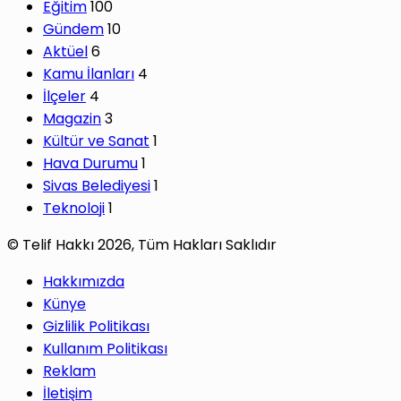
Eğitim
100
Gündem
10
Aktüel
6
Kamu İlanları
4
İlçeler
4
Magazin
3
Kültür ve Sanat
1
Hava Durumu
1
Sivas Belediyesi
1
Teknoloji
1
© Telif Hakkı 2026, Tüm Hakları Saklıdır
Hakkımızda
Künye
Gizlilik Politikası
Kullanım Politikası
Reklam
İletişim