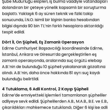
Şube Müdürlüğü ekipleri, iş bulma vaadiyle vatandaşları
dolandıran bir çeteye yönelik kapsamlı bir soruşturma
başlattı. Yaklaşık 6 ay süren teknik ve fiziki takip
sonucunda, İ.N.O. isimli bir kişinin banka hesabından
bilgisi dışında 90 bin TL’nin farklı hesaplara aktarıldığı
tespit edildi.
Dört İl, On Şüpheli, Eş Zamanlı Operasyon
Edirne Cumhuriyet Başsavcılığı koordinesinde Edirne,
İstanbul, Ankara ve Giresun’da gerçekleştirilen eş
zamanlı operasyonda, aralarında suç örgütü elebaşı
A.B.’nin de bulunduğu 10 şüpheli yakalanarak gözaltına
alındı. A.B.’nin, daha önce hakkında 81 ayrı suç kaydı
bulunduğu belirtildi.
4 Tutuklama, 6 Adli Kontrol, 2 Kayıp Şüpheli
Edirne’de emniyetteki işlemleri tamamlanan şüpheliler
adliyeye sevk edildi. Şüphelilerden A.B., M.A.B., B.E. ve E.B.,
çıkarıldıkları mahkemece tutuklandı. Diğer 6 kişi ise adli