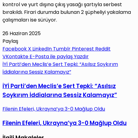
kontrol ve yurt dışına çıkış yasağı şartıyla serbest
bırakıldı. Firari durumda bulunan 2 şüpheliyi yakalama
çalışmaları ise sürüyor.
26 Haziran 2025
Paylaş
Facebook
X
LinkedIn
Tumblr
Pinterest
Reddit
VKontakte
E-Posta ile paylaş
Yazdır
İYİ Parti’den Meclis’e Sert Tepki: “Asılsız Soykırım
İddialarına Sessiz Kalamayız”
İYİ Parti’den Meclis’e Sert Tepki: “Asılsız
Soykırım İddialarına Sessiz Kalamayız”
Filenin Efeleri, Ukrayna’ya 3-0 Mağlup Oldu
Filenin Efeleri, Ukrayna’ya 3-0 Mağlup Oldu
İlgili Makaleler