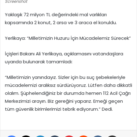
Screenshot
Yaklaşık 72 milyon TL değerindeki mal varlıkları
kapsamında 2 konut, 2 arsa ve 3 araca el konuldu.
Yerlikaya: “Milletimizin Huzuru İçin Mücadelemiz Sürecek”
İçişleri Bakanı Ali Yerlikaya, açıklamasını vatandaşlara
uyarıda bulunarak tamamladı:
“Milletimizin yanındayız. Sizler için bu suç şebekeleriyle
mücadelemizi aralıksız sürdürüyoruz. Lütfen daha dikkatli
olalım. Şüphelendiğiniz bir durumda hemen 112 Acil Çağrı
Merkezimizi arayın. Biz gereğini yaparız. Emeği geçen
tüm güvenlik birimlerimizi tebrik ediyorum.” Dedi.
Facebook
X
LinkedIn
Tumblr
Pinterest
Reddit
VKontakte
E-Posta ile paylaş