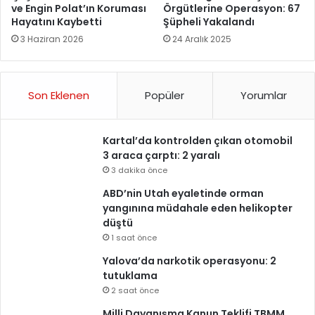
ve Engin Polat’ın Koruması
Örgütlerine Operasyon: 67
Hayatını Kaybetti
Şüpheli Yakalandı
3 Haziran 2026
24 Aralık 2025
Son Eklenen
Popüler
Yorumlar
Kartal’da kontrolden çıkan otomobil
3 araca çarptı: 2 yaralı
3 dakika önce
ABD’nin Utah eyaletinde orman
yangınına müdahale eden helikopter
düştü
1 saat önce
Yalova’da narkotik operasyonu: 2
tutuklama
2 saat önce
Milli Dayanışma Kanun Teklifi TBMM