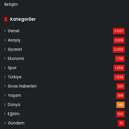
İletişim
Kategoriler
Genel
3.567
Asayiş
2.619
Siyaset
2.003
Ekonomi
1.716
Spor
1.256
Türkiye
1.034
Sivas Haberleri
201
Yaşam
199
Dünya
145
Eğitim
100
Gündem
10