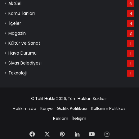
Aktüel
6
Kamu İlanları
4
İlçeler
4
Magazin
3
Kültür ve Sanat
1
Hava Durumu
1
Sivas Belediyesi
1
Teknoloji
1
© Telif Hakkı 2026, Tüm Hakları Saklıdır
Hakkımızda
Künye
Gizlilik Politikası
Kullanım Politikası
Reklam
İletişim
Facebook
X
Pinterest
LinkedIn
YouTube
Instagram