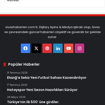
Katildi.
sivashaberleri.com.tr, Dijitary Ajans & Medya iştiraki olup, Sivas
ve çevresindeki güncel haberleri objektif ve güvenilir bir şekilde
sunar.
Facebook
X
Pinterest
LinkedIn
YouTube
Instagram
Popüler Haberler
31 Temmuz 2025
Elazığ’a Sekiz Yeni Futbol Sahası Kazandırılıyor
17 Temmuz 2025
Hatayspor Yeni Sezon Hazırlıkları Sürüyor
28 Mayıs 2025
Türkiye’nin ilk 500′ üne girdiler.