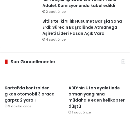
Adalet Komisyonunda kabul edildi
2 saat önce
Bitlis’te İki Yıllık Husumet Barışla Sona
Erdi: Sürecin Başrolünde Atmanega
Aşireti Lideri Hasan Açık Vardı
4 saat önce
Son Güncellenenler
Kartal’da kontrolden
ABD’nin Utah eyaletinde
çıkan otomobil 3 araca
orman yangınına
çarptı: 2 yaralı
müdahale eden helikopter
düştü
3 dakika önce
1 saat önce