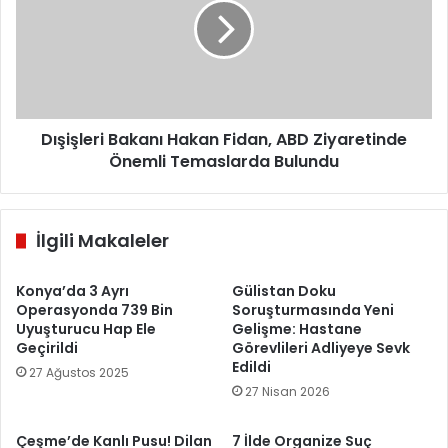
Fidan,
ABD
Ziyaretinde
Önemli
Temaslarda
Bulundu
Dışişleri Bakanı Hakan Fidan, ABD Ziyaretinde
Önemli Temaslarda Bulundu
İlgili Makaleler
Konya’da 3 Ayrı
Gülistan Doku
Operasyonda 739 Bin
Soruşturmasında Yeni
Uyuşturucu Hap Ele
Gelişme: Hastane
Geçirildi
Görevlileri Adliyeye Sevk
Edildi
27 Ağustos 2025
27 Nisan 2026
Çeşme’de Kanlı Pusu! Dilan
7 İlde Organize Suç