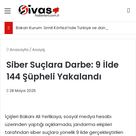
Menü
Ar
Bakan Kurum: İzmit Körfezi’nde Türkiye ve dünyaya örnek olacak proje yürütüyoruz
Anasayfa
/
Asayiş
Siber Suçlara Darbe: 9 İlde
144 Şüpheli Yakalandı
28 Mayıs 2025
İçişleri Bakanı Ali Yerlikaya, sosyal medya hesabı
üzerinden yaptığı açıklamada, jandarma ekipleri
tarafından siber suçlara yönelik 9 ilde gerçekleştirilen