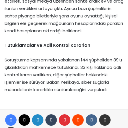
ettikleri, sosyal medya üzerinden sahte kiralık ev ve araç
ilanları verdikleri ortaya çıktı. Ayrıca bazı şüphelilerin
sahte piyango biletleriyle şans oyunu oynattığı, kişisel
bilgileri ele geçirerek mağdurların hesaplarındaki paraları
kendi hesaplarına aktardığı belirlendi.
Tutuklamalar ve Adli Kontrol Kararları
Soruşturma kapsamında yakalanan 144 şüpheliden 89’u
çıkarıldıkları mahkemece tutuklandı. 33 kişi hakkında adli
kontrol kararı verilirken, diğer şüpheliler hakkındaki
işlemler ise sürüyor. Bakan Yerlikaya, siber suçlarla
mücadelenin kararlılıkla sürdürüleceğini vurguladı.
Facebook
X
LinkedIn
Tumblr
Pinterest
Reddit
VKontakte
E-Posta ile paylaş
Yazdır