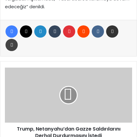
edeceğiz” denildi.
Facebook
X
LinkedIn
Tumblr
Pinterest
Reddit
VKontakte
E-Posta ile paylaş
Yazdır
Trump,
Netanyahu’dan
Gazze
Saldırılarını
Derhal
Durdurmasını
İstedi
Trump, Netanyahu’dan Gazze Saldırılarını
Derhal Durdurmasını İstedi