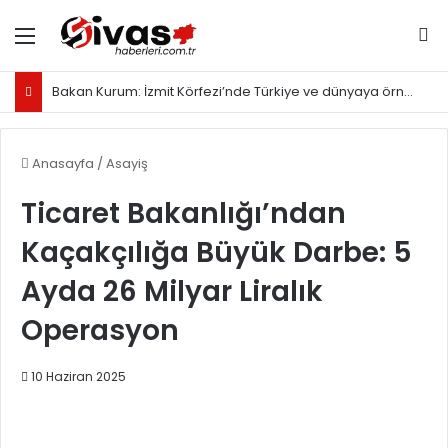
Menü
Ar
Bakan Kurum: İzmit Körfezi’nde Türkiye ve dünyaya örnek olacak proje yürütüyoruz
Anasayfa
/
Asayiş
Ticaret Bakanlığı’ndan
Kaçakçılığa Büyük Darbe: 5
Ayda 26 Milyar Liralık
Operasyon
10 Haziran 2025