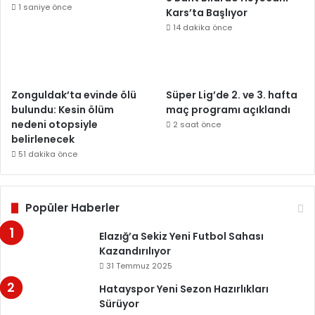
1 saniye önce
Kars’ta Başlıyor
14 dakika önce
Zonguldak’ta evinde ölü
Süper Lig’de 2. ve 3. hafta
bulundu: Kesin ölüm
maç programı açıklandı
nedeni otopsiyle
2 saat önce
belirlenecek
51 dakika önce
Popüler Haberler
Elazığ’a Sekiz Yeni Futbol Sahası
Kazandırılıyor
31 Temmuz 2025
Hatayspor Yeni Sezon Hazırlıkları
Sürüyor