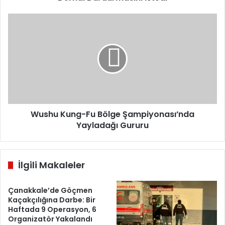
Wushu
Kung-
Fu
Bölge
Şampiyonası’nda
Yayladağı
Gururu
Wushu Kung-Fu Bölge Şampiyonası’nda
Yayladağı Gururu
İlgili Makaleler
Çanakkale’de Göçmen
Kaçakçılığına Darbe: Bir
Haftada 9 Operasyon, 6
Organizatör Yakalandı