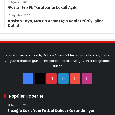
8 Ağustos 2025
Gazi̇antep Fk Taraftarlar Lokali̇ Açıldı!
10 Ağustos 2025
Başkan Kaya, Matti̇a Ahmet İçi̇n Adalet Yürüyüşüne
Katildi.
sivashaberleri.com.tr, Dijitary Ajans & Medya iştiraki olup, Sivas
ve çevresindeki güncel haberleri objektif ve güvenilir bir şekilde
sunar.
Facebook
X
Pinterest
LinkedIn
YouTube
Instagram
Popüler Haberler
31 Temmuz 2025
Elazığ’a Sekiz Yeni Futbol Sahası Kazandırılıyor