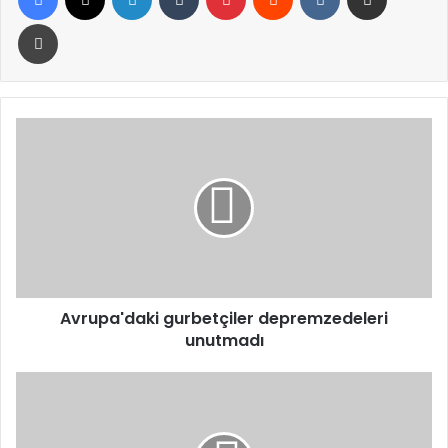
Yazdır
Avrupa'daki
gurbetçiler
depremzedeleri
unutmadı
Avrupa'daki gurbetçiler depremzedeleri
unutmadı
Eğirdir'de
bireysel
sulamaya
dev