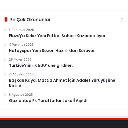
En Çok Okunanlar
31 Temmuz 2025
Elazığ’a Sekiz Yeni Futbol Sahası Kazandırılıyor
17 Temmuz 2025
Hatayspor Yeni Sezon Hazırlıkları Sürüyor
28 Mayıs 2025
Türkiye’nin ilk 500′ üne girdiler.
10 Ağustos 2025
Başkan Kaya, Matti̇a Ahmet İçi̇n Adalet Yürüyüşüne
Katildi.
8 Ağustos 2025
Gazi̇antep Fk Taraftarlar Lokali̇ Açıldı!