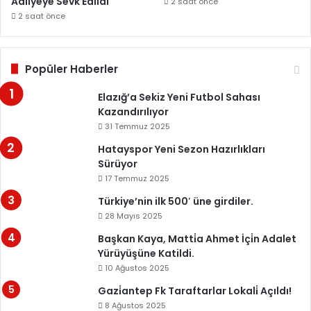
Adliyeye Sevk Edildi
2 saat önce
2 saat önce
Popüler Haberler
Elazığ’a Sekiz Yeni Futbol Sahası
Kazandırılıyor
31 Temmuz 2025
Hatayspor Yeni Sezon Hazırlıkları
Sürüyor
17 Temmuz 2025
Türkiye’nin ilk 500′ üne girdiler.
28 Mayıs 2025
Başkan Kaya, Matti̇a Ahmet İçi̇n Adalet
Yürüyüşüne Katildi.
10 Ağustos 2025
Gazi̇antep Fk Taraftarlar Lokali̇ Açıldı!
8 Ağustos 2025