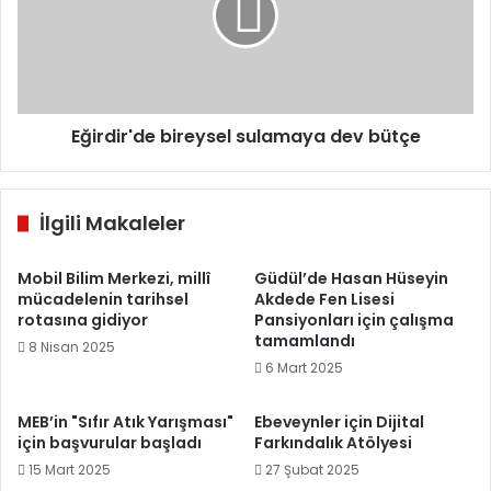
bütçe
Eğirdir'de bireysel sulamaya dev bütçe
İlgili Makaleler
Mobil Bilim Merkezi, millî
Güdül’de Hasan Hüseyin
mücadelenin tarihsel
Akdede Fen Lisesi
rotasına gidiyor
Pansiyonları için çalışma
tamamlandı
8 Nisan 2025
6 Mart 2025
MEB’in "Sıfır Atık Yarışması"
Ebeveynler için Dijital
için başvurular başladı
Farkındalık Atölyesi
15 Mart 2025
27 Şubat 2025