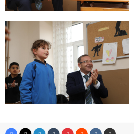
Facebook
X
LinkedIn
Tumblr
Pinterest
Reddit
VKontakte
E-Posta ile paylaş