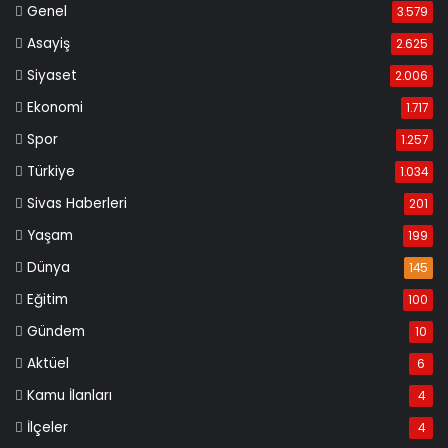
Genel
3.579
Asayiş
2.625
Siyaset
2.006
Ekonomi
1.717
Spor
1.257
Türkiye
1.034
Sivas Haberleri
201
Yaşam
199
Dünya
145
Eğitim
100
Gündem
10
Aktüel
6
Kamu İlanları
4
İlçeler
4