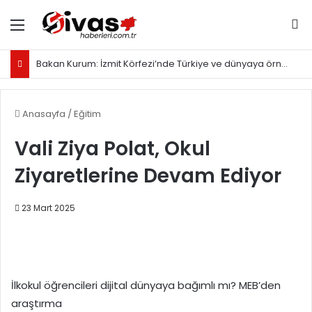
Menü
Ar
Bakan Kurum: İzmit Körfezi’nde Türkiye ve dünyaya örnek olacak proje yürütüyoruz
Anasayfa
/
Eğitim
Vali Ziya Polat, Okul
Ziyaretlerine Devam Ediyor
23 Mart 2025
İlkokul öğrencileri dijital dünyaya bağımlı mı? MEB’den
araştırma