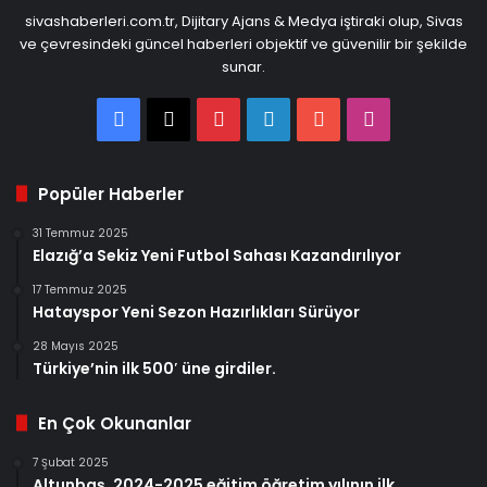
sivashaberleri.com.tr, Dijitary Ajans & Medya iştiraki olup, Sivas
ve çevresindeki güncel haberleri objektif ve güvenilir bir şekilde
sunar.
Facebook
X
Pinterest
LinkedIn
YouTube
Instagram
Popüler Haberler
31 Temmuz 2025
Elazığ’a Sekiz Yeni Futbol Sahası Kazandırılıyor
17 Temmuz 2025
Hatayspor Yeni Sezon Hazırlıkları Sürüyor
28 Mayıs 2025
Türkiye’nin ilk 500′ üne girdiler.
En Çok Okunanlar
7 Şubat 2025
Altunbaş, 2024-2025 eğitim öğretim yılının ilk