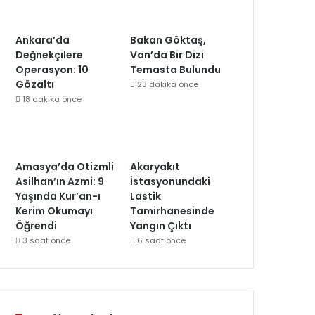
Ankara’da
Bakan Göktaş,
Değnekçilere
Van’da Bir Dizi
Operasyon: 10
Temasta Bulundu
Gözaltı
23 dakika önce
18 dakika önce
Amasya’da Otizmli
Akaryakıt
Asilhan’ın Azmi: 9
İstasyonundaki
Yaşında Kur’an-ı
Lastik
Kerim Okumayı
Tamirhanesinde
Öğrendi
Yangın Çıktı
3 saat önce
6 saat önce