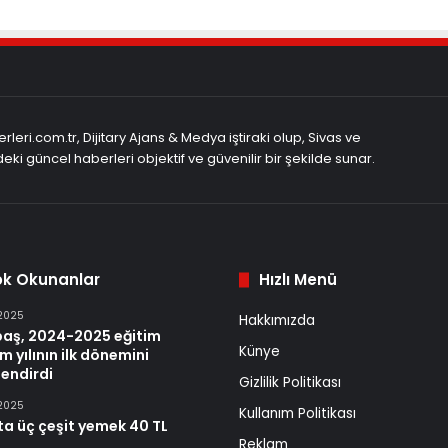
rleri.com.tr, Dijitary Ajans & Medya iştiraki olup, Sivas ve
eki güncel haberleri objektif ve güvenilir bir şekilde sunar.
ok Okunanlar
Hızlı Menü
 2025
Hakkımızda
baş, 2024-2025 eğitim
Künye
m yılının ilk dönemini
endirdi
Gizlilik Politikası
 2025
Kullanım Politikası
ta üç çeşit yemek 40 TL
Reklam