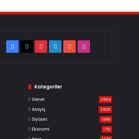
Facebook
X
Pinterest
LinkedIn
YouTube
Instagram
Kategoriler
Genel
3.554
Asayiş
2.600
Siyaset
1.999
Ekonomi
1.712