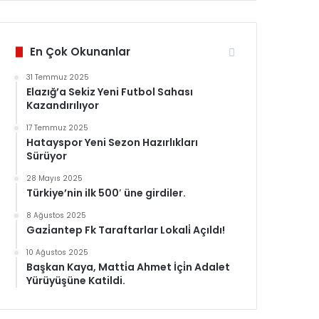
En Çok Okunanlar
31 Temmuz 2025
Elazığ’a Sekiz Yeni Futbol Sahası
Kazandırılıyor
17 Temmuz 2025
Hatayspor Yeni Sezon Hazırlıkları
Sürüyor
28 Mayıs 2025
Türkiye’nin ilk 500′ üne girdiler.
8 Ağustos 2025
Gazi̇antep Fk Taraftarlar Lokali̇ Açıldı!
10 Ağustos 2025
Başkan Kaya, Matti̇a Ahmet İçi̇n Adalet
Yürüyüşüne Katildi.