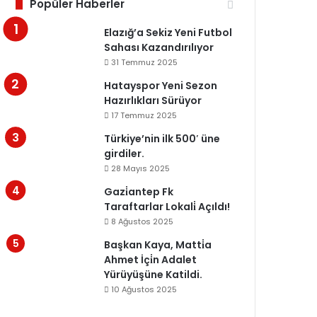
Popüler Haberler
Elazığ’a Sekiz Yeni Futbol
Sahası Kazandırılıyor
31 Temmuz 2025
Hatayspor Yeni Sezon
Hazırlıkları Sürüyor
17 Temmuz 2025
Türkiye’nin ilk 500′ üne
girdiler.
28 Mayıs 2025
Gazi̇antep Fk
Taraftarlar Lokali̇ Açıldı!
8 Ağustos 2025
Başkan Kaya, Matti̇a
Ahmet İçi̇n Adalet
Yürüyüşüne Katildi.
10 Ağustos 2025