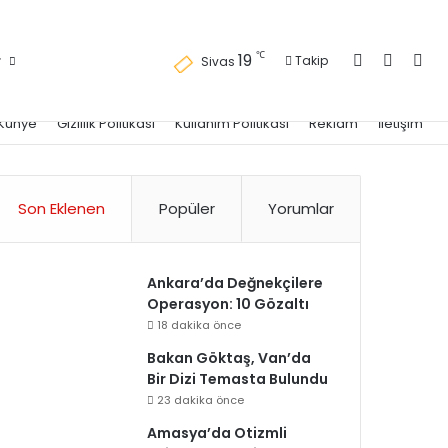
Kayıt Ol
Kenar 
Ara
℃
19
r
Takip
Sivas
Künye
Gizlilik Politikası
Kullanım Politikası
Reklam
İletişim
Son Eklenen
Popüler
Yorumlar
Ankara’da Değnekçilere
Operasyon: 10 Gözaltı
18 dakika önce
Bakan Göktaş, Van’da
Bir Dizi Temasta Bulundu
23 dakika önce
Amasya’da Otizmli