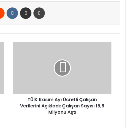
rest
Reddit
VKontakte
E-Posta ile paylaş
Yazdır
TÜİK
Kasım
Ayı
Ücretli
Çalışan
Verilerini
Açıkladı:
Çalışan
Sayısı
15,8
TÜİK Kasım Ayı Ücretli Çalışan
Milyonu
Verilerini Açıkladı: Çalışan Sayısı 15,8
Aştı
Milyonu Aştı