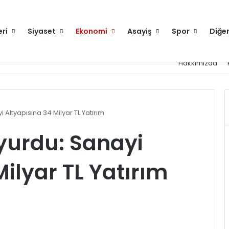
eri
Siyaset
Ekonomi
Asayiş
Spor
Diğe
Hakkımızda
 Altyapısına 34 Milyar TL Yatırım
yurdu: Sanayi
ilyar TL Yatırım