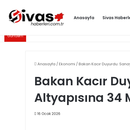
Anasayfa
Sivas Haberl
Gündem
Anasayfa
/
Ekonomi
/
Bakan Kacır Duyurdu: Sanayi
Bakan Kacır Du
Altyapısına 34 M
16 Ocak 2026