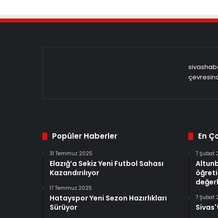
sivashabe
çevresind
Popüler Haberler
En Ç
31 Temmuz 2025
7 Şubat
Elazığ’a Sekiz Yeni Futbol Sahası
Altun
Kazandırılıyor
öğreti
değerl
17 Temmuz 2025
Hatayspor Yeni Sezon Hazırlıkları
7 Şubat
Sürüyor
Sivas'