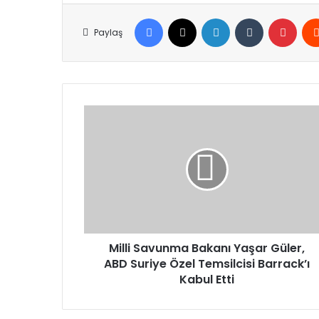
Facebook
X
LinkedIn
Tumblr
Pinte
Paylaş
Milli
Savunma
Bakanı
Yaşar
Güler,
ABD
Suriye
Özel
Temsilcisi
Barrack’ı
Milli Savunma Bakanı Yaşar Güler,
Kabul
ABD Suriye Özel Temsilcisi Barrack’ı
Etti
Kabul Etti