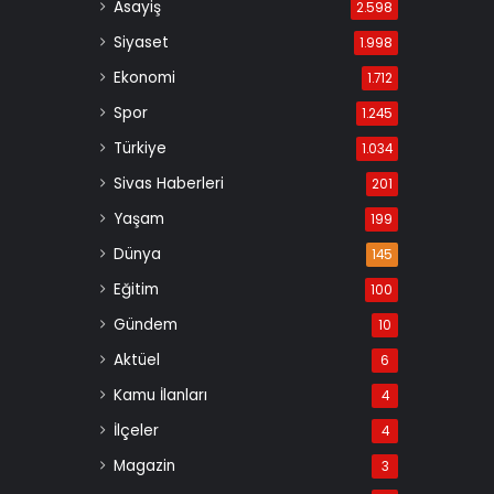
Asayiş
2.598
Siyaset
1.998
Ekonomi
1.712
Spor
1.245
Türkiye
1.034
Sivas Haberleri
201
Yaşam
199
Dünya
145
Eğitim
100
Gündem
10
Aktüel
6
Kamu İlanları
4
İlçeler
4
Magazin
3