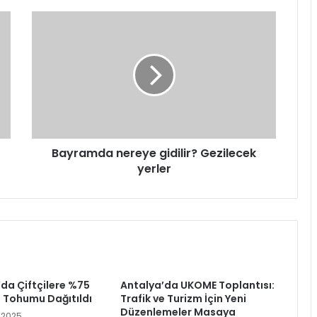
Bayramda
nereye
gidilir?
Gezilecek
yerler
Bayramda nereye gidilir? Gezilecek
yerler
’da Çiftçilere %75
Antalya’da UKOME Toplantısı:
a Tohumu Dağıtıldı
Trafik ve Turizm İçin Yeni
Düzenlemeler Masaya
 2025