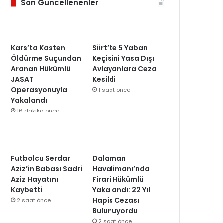
Son Güncellenenler
Kars’ta Kasten
Siirt’te 5 Yaban
Öldürme Suçundan
Keçisini Yasa Dışı
Aranan Hükümlü
Avlayanlara Ceza
JASAT
Kesildi
Operasyonuyla
1 saat önce
Yakalandı
16 dakika önce
Futbolcu Serdar
Dalaman
Aziz’in Babası Sadri
Havalimanı’nda
Aziz Hayatını
Firari Hükümlü
Kaybetti
Yakalandı: 22 Yıl
Hapis Cezası
2 saat önce
Bulunuyordu
2 saat önce