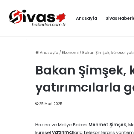
Anasayfa
Sivas Haberl
Bakan Kurum: İzmit Körfezi’nde Türkiye ve dünyaya ör
Gündem
Anasayfa
/
Ekonomi
/
Bakan Şimşek, küresel yatı
Bakan Şimşek, 
yatırımcılarla 
25 Mart 2025
Hazine ve Maliye Bakanı
Mehmet Şimşek
, M
küresel
yatırımcı
larla telekonferans yöntemi