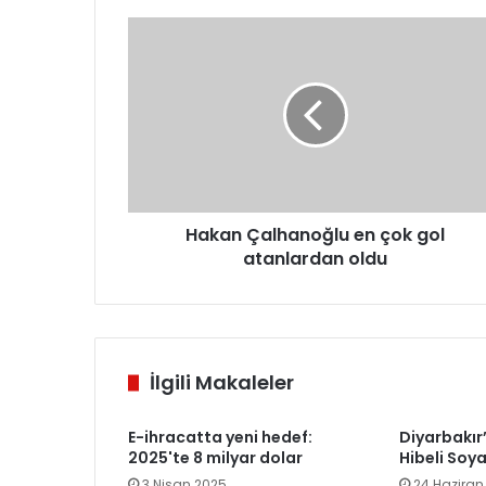
Hakan
Çalhanoğlu
en
çok
gol
atanlardan
oldu
Hakan Çalhanoğlu en çok gol
atanlardan oldu
İlgili Makaleler
E-ihracatta yeni hedef:
Diyarbakır
2025'te 8 milyar dolar
Hibeli Soy
3 Nisan 2025
24 Haziran