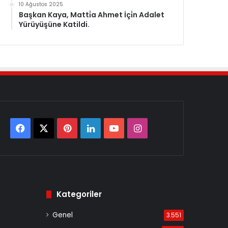
10 Ağustos 2025
Başkan Kaya, Matti̇a Ahmet İçi̇n Adalet
Yürüyüşüne Katildi.
Facebook
X
Pinterest
LinkedIn
YouTube
Instagram
Kategoriler
Genel
3.551