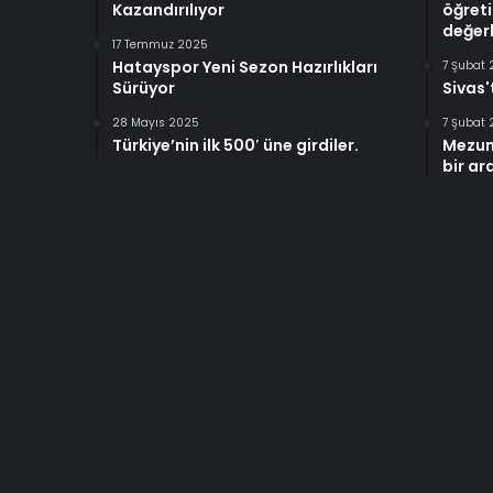
Kazandırılıyor
öğreti
değerl
17 Temmuz 2025
Hatayspor Yeni Sezon Hazırlıkları
7 Şubat
Sürüyor
Sivas'
28 Mayıs 2025
7 Şubat
Türkiye’nin ilk 500′ üne girdiler.
Mezun
bir ar