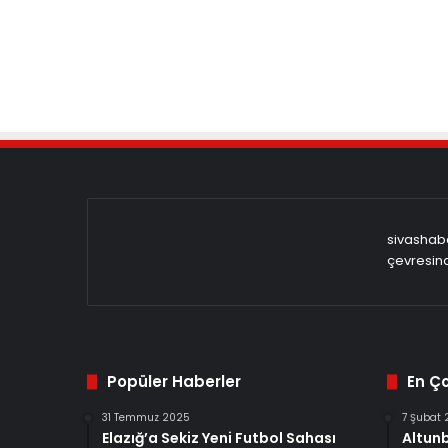
sivashabe
çevresind
Popüler Haberler
En Ç
31 Temmuz 2025
7 Şubat
Elazığ’a Sekiz Yeni Futbol Sahası
Altun