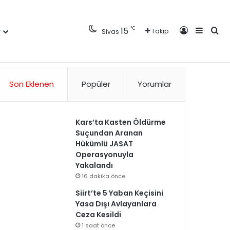
Kayıt Ol
Kenar 
Ara
℃
15
r
Takip
Sivas
Künye
Gizlilik Politikası
Kullanım Politikası
Reklam
İletişim
Son Eklenen
Popüler
Yorumlar
Kars’ta Kasten Öldürme
Suçundan Aranan
Hükümlü JASAT
Operasyonuyla
Yakalandı
16 dakika önce
Siirt’te 5 Yaban Keçisini
Yasa Dışı Avlayanlara
Ceza Kesildi
1 saat önce