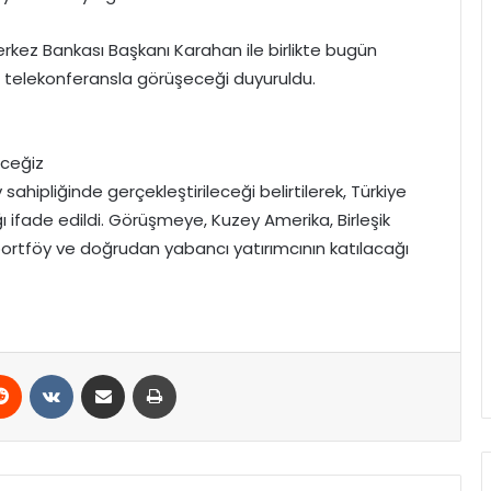
rkez Bankası Başkanı Karahan ile birlikte bugün
rla telekonferansla görüşeceği duyuruldu.
eceğiz
ahipliğinde gerçekleştirileceği belirtilerek, Türkiye
 ifade edildi. Görüşmeye, Kuzey Amerika, Birleşik
portföy ve doğrudan yabancı yatırımcının katılacağı
erest
Reddit
VKontakte
E-Posta ile paylaş
Yazdır