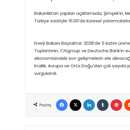
Bakanlıktan yapılan açıklamada, Şimşek’in, Me
Türkiye saatiyle 16.00’da küresel yatırımcıla
Enerji Bakanı Bayraktar: 2028’de 5 katını üret
Toplantının, Citigroup ve Deutsche Bank’ın ev s
ekonomisindeki son gelişmelerin ele alınacağı
Krallık, Avrupa ve Orta Doğu’dan çok sayıda 
vurgulandı.
Facebook
X
LinkedIn
Tumblr
Pint
Paylaş