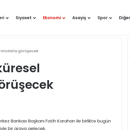
eri
Siyaset
Ekonomi
Asayiş
Spor
Diğe
nek olacak proje yürütüyoruz
Hakkımızda
rımcılarla görüşecek
küresel
görüşecek
erkez Bankası Başkanı Fatih Karahan ile birlikte bugün
yle bir araya gelecek.