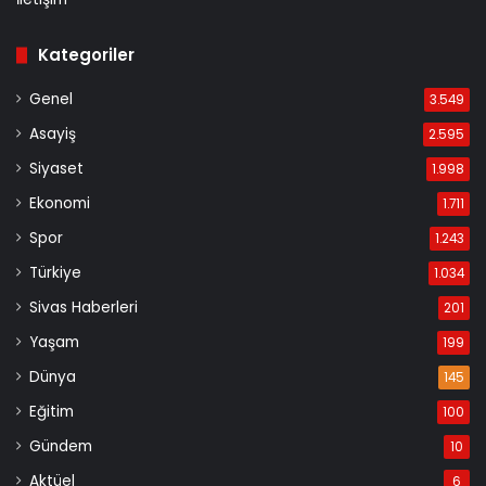
Kategoriler
Genel
3.549
Asayiş
2.595
Siyaset
1.998
Ekonomi
1.711
Spor
1.243
Türkiye
1.034
Sivas Haberleri
201
Yaşam
199
Dünya
145
Eğitim
100
Gündem
10
Aktüel
6