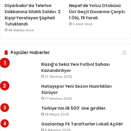
Diyarbakır’da Telefon
Nepal’de Yolcu Otobüsü
Dükkanına Silahlı Saldırı: 2
Üst Geçit Duvarına Çarptı:
Kişiyi Yaralayan Şüpheli
1 Ölü, 19 Yaralı
Tutuklandı
2 saat önce
49 dakika önce
Popüler Haberler
Elazığ’a Sekiz Yeni Futbol Sahası
Kazandırılıyor
31 Temmuz 2025
Hatayspor Yeni Sezon Hazırlıkları
Sürüyor
17 Temmuz 2025
Türkiye’nin ilk 500′ üne girdiler.
28 Mayıs 2025
Gazi̇antep Fk Taraftarlar Lokali̇ Açıldı!
8 Ağustos 2025