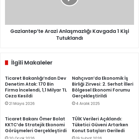
Kişi
Tutuklandı
Gaziantep’te Arazi Anlaşmazlığı Kavgada 1 Kişi
Tutuklandı
İlgili Makaleler
Ticaret Bakanlığı’ndan Dev
Nahçıvan’da Ekonomik İş
Denetim Atak: 170 Bin
Birliği Zirvesi: 2. Serhat İlleri
Firma İncelendi, 1,1 Milyar TL
Bölgesel Ekonomi Forumu
Ceza Kesildi
Gerçekleştirildi
21 Mayıs 2026
4 Aralık 2025
Ticaret Bakanı Ömer Bolat
TÜİK Verileri Açıklandı:
KKTC’de Stratejik Ekonomi
Tüketici Güveni Artarken
Görüşmeleri Gerçekleştirdi
Konut Satışları Geriledi
20 Ocak 2026
19 Şubat 2026