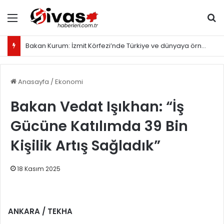
Menü
Ar
Bakan Kurum: İzmit Körfezi’nde Türkiye ve dünyaya örnek olacak proje yürütüyoruz
Anasayfa
/
Ekonomi
Bakan Vedat Işıkhan: “İş
Gücüne Katılımda 39 Bin
Kişilik Artış Sağladık”
18 Kasım 2025
ANKARA / TEKHA