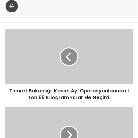
Ticaret
Bakanlığı,
Kasım
Ayı
Operasyonlarında
1
Ton
65
Kilogram
Esrar
Ticaret Bakanlığı, Kasım Ayı Operasyonlarında 1
Ele
Ton 65 Kilogram Esrar Ele Geçirdi
Geçirdi
Gaziantep’te
Arazi
Anlaşmazlığı
Kavgada
1