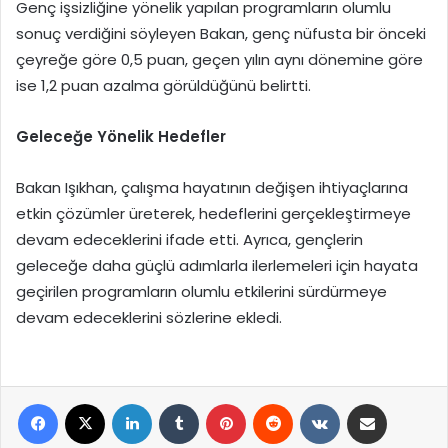
Genç işsizliğine yönelik yapılan programların olumlu
sonuç verdiğini söyleyen Bakan, genç nüfusta bir önceki
çeyreğe göre 0,5 puan, geçen yılın aynı dönemine göre
ise 1,2 puan azalma görüldüğünü belirtti.
Geleceğe Yönelik Hedefler
Bakan Işıkhan, çalışma hayatının değişen ihtiyaçlarına
etkin çözümler üreterek, hedeflerini gerçekleştirmeye
devam edeceklerini ifade etti. Ayrıca, gençlerin
geleceğe daha güçlü adımlarla ilerlemeleri için hayata
geçirilen programların olumlu etkilerini sürdürmeye
devam edeceklerini sözlerine ekledi.
Facebook
X
LinkedIn
Tumblr
Pinterest
Reddit
VKontakte
E-Posta ile paylaş
Yazdır