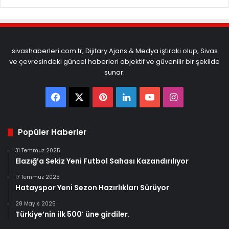
sivashaberleri.com.tr, Dijitary Ajans & Medya iştiraki olup, Sivas
ve çevresindeki güncel haberleri objektif ve güvenilir bir şekilde
sunar.
Facebook
X
Pinterest
LinkedIn
YouTube
Instagram
Popüler Haberler
31 Temmuz 2025
Elazığ’a Sekiz Yeni Futbol Sahası Kazandırılıyor
17 Temmuz 2025
Hatayspor Yeni Sezon Hazırlıkları Sürüyor
28 Mayıs 2025
Türkiye’nin ilk 500′ üne girdiler.