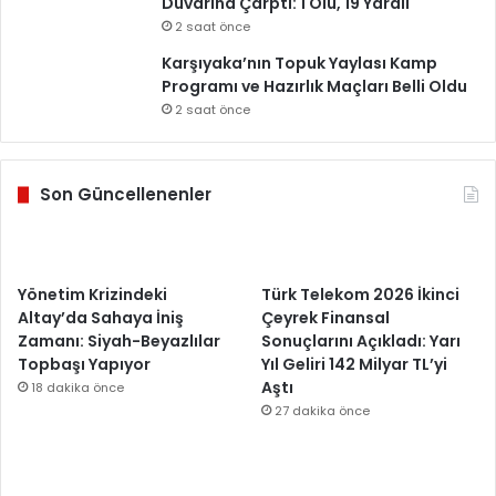
Duvarına Çarptı: 1 Ölü, 19 Yaralı
2 saat önce
Karşıyaka’nın Topuk Yaylası Kamp
Programı ve Hazırlık Maçları Belli Oldu
2 saat önce
Son Güncellenenler
Yönetim Krizindeki
Türk Telekom 2026 İkinci
Altay’da Sahaya İniş
Çeyrek Finansal
Zamanı: Siyah-Beyazlılar
Sonuçlarını Açıkladı: Yarı
Topbaşı Yapıyor
Yıl Geliri 142 Milyar TL’yi
Aştı
18 dakika önce
27 dakika önce