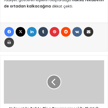
de ortadan kalkacağına
dikkat çekti.
Facebook
X
LinkedIn
Tumblr
Pinterest
Reddit
VKontakte
E-Posta ile paylaş
Yazdır
Yalova’da
Sahte
Bina
Beyannamesi
ile
Elektrik
Aboneliği
Yapan
Şebekeye