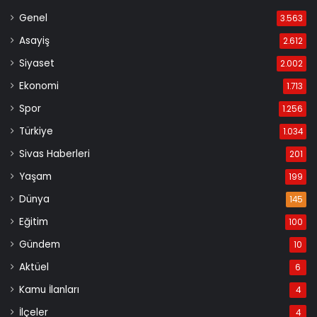
Genel
3.563
Asayiş
2.612
Siyaset
2.002
Ekonomi
1.713
Spor
1.256
Türkiye
1.034
Sivas Haberleri
201
Yaşam
199
Dünya
145
Eğitim
100
Gündem
10
Aktüel
6
Kamu İlanları
4
İlçeler
4