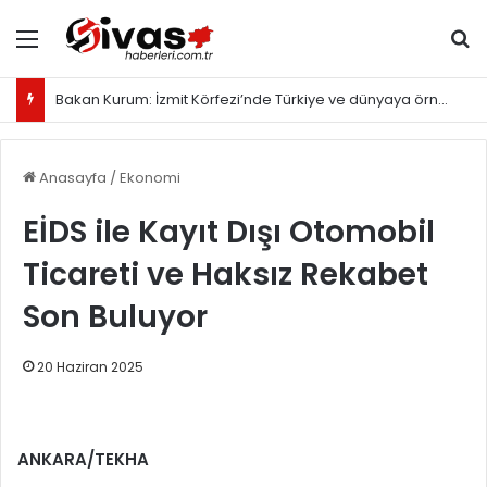
Menü
Ar
Bakan Kurum: İzmit Körfezi’nde Türkiye ve dünyaya örnek olacak proje yürütüyoruz
Anasayfa
/
Ekonomi
EİDS ile Kayıt Dışı Otomobil
Ticareti ve Haksız Rekabet
Son Buluyor
20 Haziran 2025
ANKARA/TEKHA