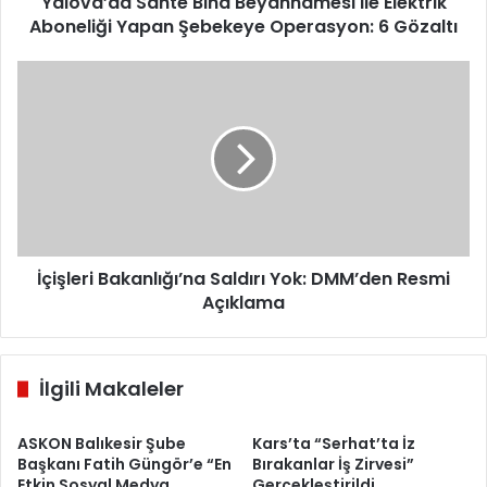
Operasyon:
Yalova’da Sahte Bina Beyannamesi ile Elektrik
6
Aboneliği Yapan Şebekeye Operasyon: 6 Gözaltı
Gözaltı
İçişleri
Bakanlığı’na
Saldırı
Yok:
DMM’den
Resmi
Açıklama
İçişleri Bakanlığı’na Saldırı Yok: DMM’den Resmi
Açıklama
İlgili Makaleler
ASKON Balıkesir Şube
Kars’ta “Serhat’ta İz
Başkanı Fatih Güngör’e “En
Bırakanlar İş Zirvesi”
Etkin Sosyal Medya
Gerçekleştirildi