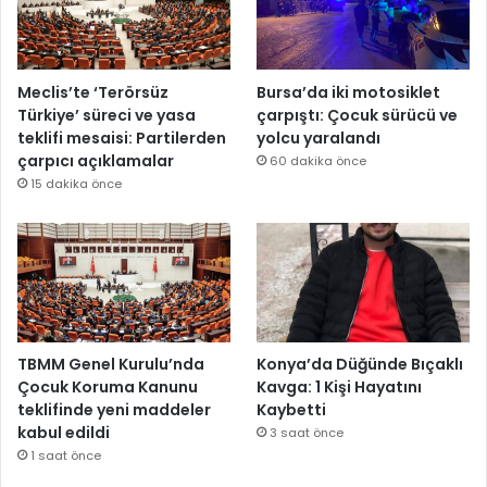
Meclis’te ‘Terörsüz
Bursa’da iki motosiklet
Türkiye’ süreci ve yasa
çarpıştı: Çocuk sürücü ve
teklifi mesaisi: Partilerden
yolcu yaralandı
çarpıcı açıklamalar
60 dakika önce
15 dakika önce
TBMM Genel Kurulu’nda
Konya’da Düğünde Bıçaklı
Çocuk Koruma Kanunu
Kavga: 1 Kişi Hayatını
teklifinde yeni maddeler
Kaybetti
kabul edildi
3 saat önce
1 saat önce