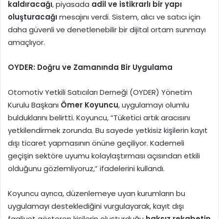
kaldıracağı
, piyasada
adil ve istikrarlı bir yapı
oluşturacağı
mesajını verdi. Sistem, alıcı ve satıcı için
daha güvenli ve denetlenebilir bir dijital ortam sunmayı
amaçlıyor.
OYDER: Doğru ve Zamanında Bir Uygulama
Otomotiv Yetkili Satıcıları Derneği (OYDER) Yönetim
Kurulu Başkanı
Ömer Koyuncu
, uygulamayı olumlu
bulduklarını belirtti. Koyuncu, “Tüketici artık aracısını
yetkilendirmek zorunda. Bu sayede yetkisiz kişilerin kayıt
dışı ticaret yapmasının önüne geçiliyor. Kademeli
geçişin sektöre uyumu kolaylaştırması açısından etkili
olduğunu gözlemliyoruz,” ifadelerini kullandı.
Koyuncu ayrıca, düzenlemeye uyan kurumların bu
uygulamayı desteklediğini vurgulayarak, kayıt dışı
faaliyet gösteren kişilerin oluşturduğu
haksız rekabetin