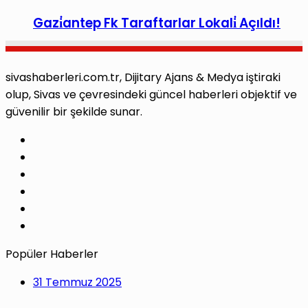
Gazi̇antep Fk Taraftarlar Lokali̇ Açıldı!
sivashaberleri.com.tr, Dijitary Ajans & Medya iştiraki
olup, Sivas ve çevresindeki güncel haberleri objektif ve
güvenilir bir şekilde sunar.
Facebook
X
Pinterest
LinkedIn
YouTube
Instagram
Popüler Haberler
31 Temmuz 2025