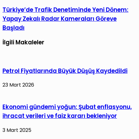
İl
ile
Türkiye’de
Türkiye’de Trafik Denetiminde Yeni Dönem:
Milli
paylaş
Trafik
Eğitim
Yapay Zekalı Radar Kameraları Göreve
Denetiminde
Müdürlüğü’ne
Başladı
Yeni
Yeni
Dönem:
Atama
İlgili Makaleler
Yapay
Zekalı
Radar
Petrol Fiyatlarında Büyük Düşüş Kaydedildi
Kameraları
Göreve
23 Mart 2026
Başladı
Ekonomi gündemi yoğun: Şubat enflasyonu,
ihracat verileri ve faiz kararı bekleniyor
3 Mart 2025