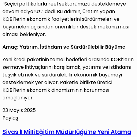
“Seçici politikalarla reel sektörümüzü desteklemeye
devam ediyoruz,” dedi. Bu adımın, üretim yapan
KOBİ’lerin ekonomik faaliyetlerini sürdürmeleri ve
büyümeleri açısından önemli bir destek mekanizması
olması bekleniyor.
Amaç: Yatırım, İstihdam ve Sürdürülebilir Büyüme
Yeni kredi paketinin temel hedefleri arasında KOBİ’lerin
sermaye ihtiyaçlarını karşılamak, yatırımı ve istihdamı
teşvik etmek ve sürdürülebilir ekonomik büyümeyi
desteklemek yer alıyor. Paketle birlikte üretici
KOBİ’lerin ekonomik dinamizminin korunması
amaçlanıyor.
23 Mayıs 2025
Paylaş
Facebook
X
LinkedIn
Tumblr
Pinterest
Reddit
VKontakte
E-
Yazdır
Sivas
Sivas İl Milli Eğitim Müdürlüğü’ne Yeni Atama
Posta