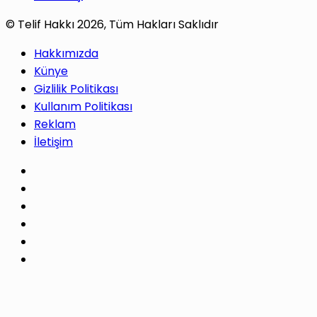
© Telif Hakkı 2026, Tüm Hakları Saklıdır
Hakkımızda
Künye
Gizlilik Politikası
Kullanım Politikası
Reklam
İletişim
Facebook
X
Pinterest
LinkedIn
YouTube
Instagram
Facebook
X
WhatsApp
Telegram
Başa
dön