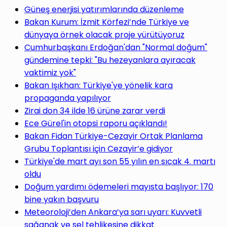
yap
Güneş enerjisi yatırımlarında düzenleme
Bakan Kurum: İzmit Körfezi’nde Türkiye ve
dünyaya örnek olacak proje yürütüyoruz
Cumhurbaşkanı Erdoğan'dan "Normal doğum"
gündemine tepki: "Bu hezeyanlara ayıracak
...
vaktimiz yok"
Bakan Işıkhan: Türkiye'ye yönelik kara
propaganda yapılıyor
Zirai don 34 ilde 16 ürüne zarar verdi
Ece Gürel'in otopsi raporu açıklandı!
Bakan Fidan Türkiye-Cezayir Ortak Planlama
Grubu Toplantısı için Cezayir’e gidiyor
Türkiye'de mart ayı son 55 yılın en sıcak 4. martı
oldu
Doğum yardımı ödemeleri mayısta başlıyor: 170
bine yakın başvuru
Meteoroloji’den Ankara’ya sarı uyarı: Kuvvetli
sağanak ve sel tehlikesine dikkat