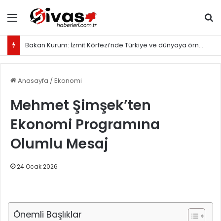
Menü
Ar
Bakan Kurum: İzmit Körfezi’nde Türkiye ve dünyaya örnek olacak proje yürütüyoruz
Anasayfa
/
Ekonomi
Mehmet Şimşek’ten
Ekonomi Programına
Olumlu Mesaj
24 Ocak 2026
Önemli Başlıklar