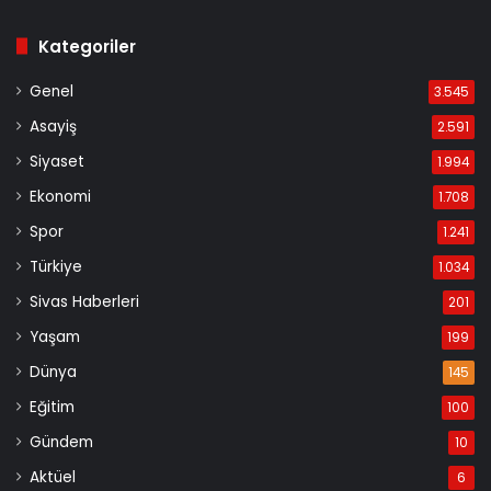
Kategoriler
Genel
3.545
Asayiş
2.591
Siyaset
1.994
Ekonomi
1.708
Spor
1.241
Türkiye
1.034
Sivas Haberleri
201
Yaşam
199
Dünya
145
Eğitim
100
Gündem
10
Aktüel
6