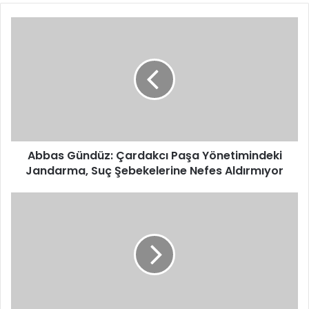
Abbas
Gündüz:
Çardakcı
Paşa
Yönetimindeki
Jandarma,
Suç
Şebekelerine
Nefes
Aldırmıyor
Abbas Gündüz: Çardakcı Paşa Yönetimindeki
Jandarma, Suç Şebekelerine Nefes Aldırmıyor
Galatasaray
Barcelona’nın
Genç
Yıldızı
İçin
Düğmeye
Bastı