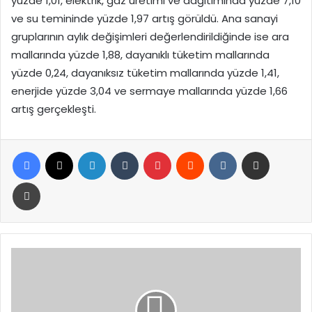
yüzde 1,01, elektrik, gaz üretimi ve dağıtımında yüzde 7,10
ve su temininde yüzde 1,97 artış görüldü. Ana sanayi
gruplarının aylık değişimleri değerlendirildiğinde ise ara
mallarında yüzde 1,88, dayanıklı tüketim mallarında
yüzde 0,24, dayanıksız tüketim mallarında yüzde 1,41,
enerjide yüzde 3,04 ve sermaye mallarında yüzde 1,66
artış gerçekleşti.
Facebook
X
LinkedIn
Tumblr
Pinterest
Reddit
VKontakte
E-Posta ile paylaş
Yazdır
Kırıkhan’da
Kaçak
Sigara
Operasyonu