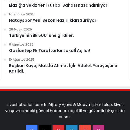
Elazığ’a Sekiz Yeni Futbol Sahası Kazandırılıyor
17 Temmuz 2025
Hatayspor Yeni Sezon Hazırlıkları Sürüyor
28 Mayıs 2025
Türkiye’nin ilk 500′ üne girdiler.
8 Ağustos 2025
Gazi̇antep Fk Taraftarlar Lokali̇ Açıldı!
10 Ağustos 2025
Başkan Kaya, Matti̇a Ahmet İçi̇n Adalet Yürüyüşüne
Katildi.
sivashaberleri.com.tr, Dijitary Ajans & Medya iştiraki olup, Sivas
ve çevresindeki güncel haberleri objektif ve güvenilir bir şekilde
sunar.