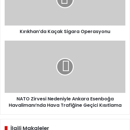
Kırıkhan’da Kaçak Sigara Operasyonu
NATO
Zirvesi
Nedeniyle
Ankara
Esenboğa
Havalimanı’nda
Hava
Trafiğine
Geçici
Kısıtlama
NATO Zirvesi Nedeniyle Ankara Esenboğa
Havalimanı’nda Hava Trafiğine Geçici Kısıtlama
İlgili Makaleler