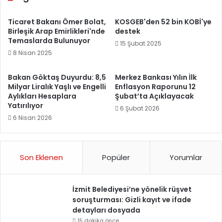
Ticaret Bakanı Ömer Bolat,
KOSGEB'den 52 bin KOBİ'ye
Birleşik Arap Emirlikleri'nde
destek
Temaslarda Bulunuyor
15 Şubat 2025
8 Nisan 2025
Bakan Göktaş Duyurdu: 8,5
Merkez Bankası Yılın İlk
Milyar Liralık Yaşlı ve Engelli
Enflasyon Raporunu 12
Aylıkları Hesaplara
Şubat’ta Açıklayacak
Yatırılıyor
6 Şubat 2026
6 Nisan 2026
Son Eklenen
Popüler
Yorumlar
İzmit Belediyesi’ne yönelik rüşvet
soruşturması: Gizli kayıt ve ifade
detayları dosyada
15 dakika önce