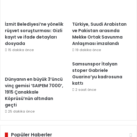
İzmit Belediyesi’ne yönelik
Türkiye, Suudi Arabistan
rüşvet soruşturması: Gizli
ve Pakistan arasında
kayıt ve ifade detayları
Mekke Ortak Savunma
dosyada
Anlaşması imzalandı
15 dakika önce
19 dakika önce
Samsunspor İtalyan
stoper Gabriele
Guarino’yu kadrosuna
Dünyanın en büyük 3’üncü
kattı
vinç gemisi ‘SAIPEM 7000’,
2 saat önce
1915 Çanakkale
Köprüsü’nün altından
geçti
25 dakika önce
Popüler Haberler