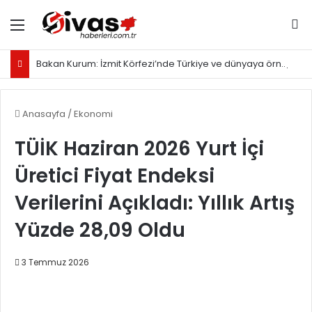
Menü
Ar
Bakan Kurum: İzmit Körfezi’nde Türkiye ve dünyaya örnek olacak proje yürütüyoruz
Anasayfa
/
Ekonomi
TÜİK Haziran 2026 Yurt İçi
Üretici Fiyat Endeksi
Verilerini Açıkladı: Yıllık Artış
Yüzde 28,09 Oldu
3 Temmuz 2026