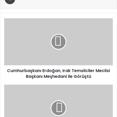
Cumhurbaşkanı
Erdoğan,
Irak
Temsilciler
Meclisi
Başkanı
Meşhedani
ile
Görüştü
Cumhurbaşkanı Erdoğan, Irak Temsilciler Meclisi
Başkanı Meşhedani ile Görüştü
AK
Parti
Kars
Teşkilatı,
172.
Genişletilmiş