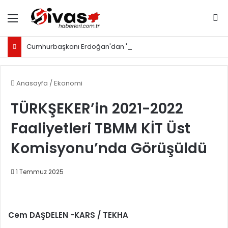
Menü
Ar
Cumhurbaşkanı Erdoğan'dan "Normal doğum" gündemine tepki: "Bu hezeyanlara ayıracak vaktimiz yok"
Anasayfa
/
Ekonomi
TÜRKŞEKER’in 2021-2022
Faaliyetleri TBMM KİT Üst
Komisyonu’nda Görüşüldü
1 Temmuz 2025
Cem DAŞDELEN -KARS / TEKHA