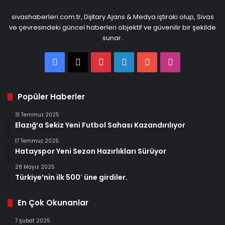
sivashaberleri.com.tr, Dijitary Ajans & Medya iştiraki olup, Sivas
ve çevresindeki güncel haberleri objektif ve güvenilir bir şekilde
sunar.
Facebook
X
Pinterest
LinkedIn
YouTube
Instagram
Popüler Haberler
31 Temmuz 2025
Elazığ’a Sekiz Yeni Futbol Sahası Kazandırılıyor
17 Temmuz 2025
Hatayspor Yeni Sezon Hazırlıkları Sürüyor
28 Mayıs 2025
Türkiye’nin ilk 500′ üne girdiler.
En Çok Okunanlar
7 Şubat 2025