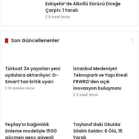
Eskişehir’de Alkollü Sürücü Direğe
Çarptı: 1 Yaralı
9 saat önce
Son Güncellenenler
Türksat 3A yayınları yeni
İstanbul Medeniyet
uydulara aktarılıyor: D-
Teknopark ve Yapı Kredi
Smart’tan kritik uyarı
FRWRD’den açık
inovasyon buluşması
19 dakika önce
3 saat önce
Yeşilay’ın bağımlılık
Tayland’daki Okulda
önleme modeliyle 1500
Silahlı Saldırı: 6 Ölü, 15
göçmen genç güvenli
Yaralı