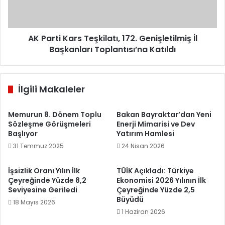
İl
Başkanları
Toplantısı’na
Katıldı
AK Parti Kars Teşkilatı, 172. Genişletilmiş İl
Başkanları Toplantısı’na Katıldı
İlgili Makaleler
Memurun 8. Dönem Toplu
Bakan Bayraktar’dan Yeni
Sözleşme Görüşmeleri
Enerji Mimarisi ve Dev
Başlıyor
Yatırım Hamlesi
31 Temmuz 2025
24 Nisan 2026
İşsizlik Oranı Yılın İlk
TÜİK Açıkladı: Türkiye
Çeyreğinde Yüzde 8,2
Ekonomisi 2026 Yılının İlk
Seviyesine Geriledi
Çeyreğinde Yüzde 2,5
Büyüdü
18 Mayıs 2026
1 Haziran 2026