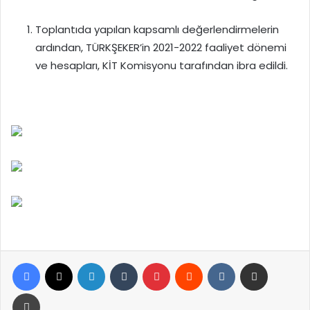
Toplantıda yapılan kapsamlı değerlendirmelerin
ardından, TÜRKŞEKER’in 2021-2022 faaliyet dönemi
ve hesapları, KİT Komisyonu tarafından ibra edildi.
Facebook
X
LinkedIn
Tumblr
Pinterest
Reddit
VKontakte
E-Posta ile paylaş
Yazdır