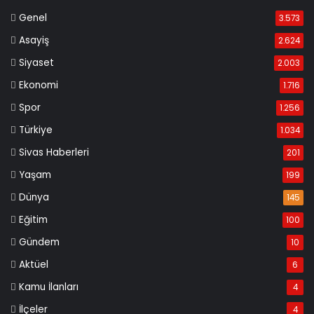
Genel
3.573
Asayiş
2.624
Siyaset
2.003
Ekonomi
1.716
Spor
1.256
Türkiye
1.034
Sivas Haberleri
201
Yaşam
199
Dünya
145
Eğitim
100
Gündem
10
Aktüel
6
Kamu İlanları
4
İlçeler
4