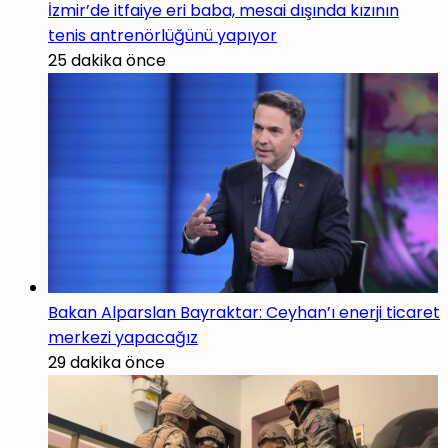
İzmir’de itfaiye eri baba, mesai dışında kızının
tenis antrenörlüğünü yapıyor
25 dakika önce
Bakan Alparslan Bayraktar: Ceyhan’ı enerji ticaret
merkezi yapacağız
29 dakika önce