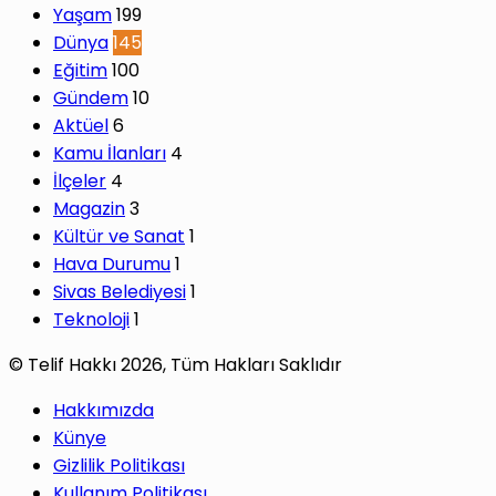
Yaşam
199
Dünya
145
Eğitim
100
Gündem
10
Aktüel
6
Kamu İlanları
4
İlçeler
4
Magazin
3
Kültür ve Sanat
1
Hava Durumu
1
Sivas Belediyesi
1
Teknoloji
1
© Telif Hakkı 2026, Tüm Hakları Saklıdır
Hakkımızda
Künye
Gizlilik Politikası
Kullanım Politikası