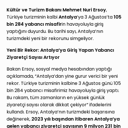
Kültür ve Turizm Bakanı Mehmet Nuri Ersoy
,
Türkiye turizminin kalbi
Antalya
‘ya 3 Ağustos’ta
105
bin 284 yabancı misafir
in havayoluyla giriş
yaptığını duyurdu. Bu tarihi sayı, Antalya’nın
turizmdeki yeni bir rekorunu simgeliyor.
Yeni Bir Rekor: Antalya’ya Giriş Yapan Yabancı
Ziyaretçi Sayısı Artıyor
Bakan Ersoy, sosyal medya hesabından yaptığı
açıklamada, “Antalya’dan yine gurur verici bir yeni
rekor. Türkiye turizminin kalbine 3 Ağustos günü 105
bin 284 yabancı misafirimiz havayoluyla giriş yaptı.
Bu rakam, tüm zamanların en yüksek günlük
ziyaretçi sayısı olarak dikkat çekiyor” ifadelerini
kullandı. Ersoy, Antalya’nın turizmdeki başarısına
değinerek,
2023 yılı başından itibaren Antalya’ya
gelen yabancı ziyaretçi sayısının
9 milyon 231 bin