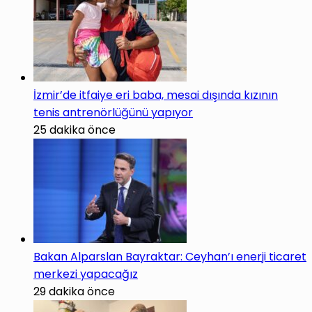
İzmir’de itfaiye eri baba, mesai dışında kızının
tenis antrenörlüğünü yapıyor
25 dakika önce
Bakan Alparslan Bayraktar: Ceyhan’ı enerji ticaret
merkezi yapacağız
29 dakika önce