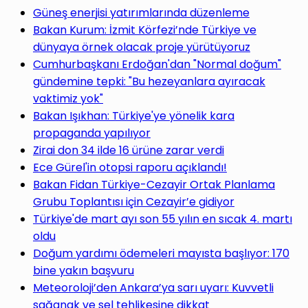
Güneş enerjisi yatırımlarında düzenleme
Bakan Kurum: İzmit Körfezi’nde Türkiye ve
dünyaya örnek olacak proje yürütüyoruz
Cumhurbaşkanı Erdoğan'dan "Normal doğum"
gündemine tepki: "Bu hezeyanlara ayıracak
vaktimiz yok"
Bakan Işıkhan: Türkiye'ye yönelik kara
propaganda yapılıyor
Zirai don 34 ilde 16 ürüne zarar verdi
Ece Gürel'in otopsi raporu açıklandı!
Bakan Fidan Türkiye-Cezayir Ortak Planlama
Grubu Toplantısı için Cezayir’e gidiyor
Türkiye'de mart ayı son 55 yılın en sıcak 4. martı
oldu
Doğum yardımı ödemeleri mayısta başlıyor: 170
bine yakın başvuru
Meteoroloji’den Ankara’ya sarı uyarı: Kuvvetli
sağanak ve sel tehlikesine dikkat