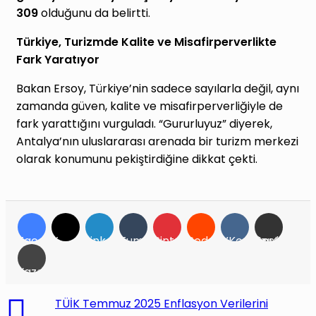
309
olduğunu da belirtti.
Türkiye, Turizmde Kalite ve Misafirperverlikte
Fark Yaratıyor
Bakan Ersoy, Türkiye’nin sadece sayılarla değil, aynı
zamanda güven, kalite ve misafirperverliğiyle de
fark yarattığını vurguladı. “Gururluyuz” diyerek,
Antalya’nın uluslararası arenada bir turizm merkezi
olarak konumunu pekiştirdiğine dikkat çekti.
Facebook
X
LinkedIn
Tumblr
Pinterest
Reddit
VKontakte
E-Posta ile paylaş
Yazdır
TÜİK Temmuz 2025 Enflasyon Verilerini