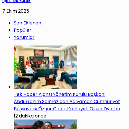
İçin Tek Yürek
7 Ekim 2025
Son Eklenen
Popüler
Yorumlar
Tek Haber Ajansı Yönetim Kurulu Başkanı
Abdurrahim Solmaz’dan Adıyaman Cumhuriyet
Başsavcısı Özgür Celbek’e Hayırlı Olsun Ziyareti
12 dakika önce