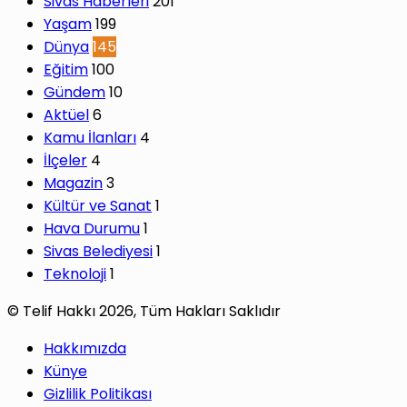
Sivas Haberleri
201
Yaşam
199
Dünya
145
Eğitim
100
Gündem
10
Aktüel
6
Kamu İlanları
4
İlçeler
4
Magazin
3
Kültür ve Sanat
1
Hava Durumu
1
Sivas Belediyesi
1
Teknoloji
1
© Telif Hakkı 2026, Tüm Hakları Saklıdır
Hakkımızda
Künye
Gizlilik Politikası