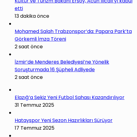
Kültür ve Turizm Bakanı Ersoy, Acun Ilıcalı’yı kabul
etti
13 dakika önce
Mohamed Salah Trabzonspor’da: Papara Park’ta
Görkemli İmza Töreni
2 saat önce
İzmir’de Menderes Belediyesi’ne Yönelik
Soruşturmada 16 Şüpheli Adliyede
2 saat önce
Elazığ’a Sekiz Yeni Futbol Sahası Kazandırılıyor
31 Temmuz 2025
Hatayspor Yeni Sezon Hazırlıkları Sürüyor
17 Temmuz 2025