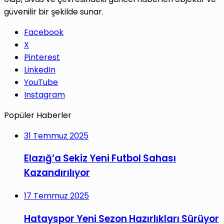
güvenilir bir şekilde sunar.
Facebook
X
Pinterest
LinkedIn
YouTube
Instagram
Popüler Haberler
31 Temmuz 2025
Elazığ’a Sekiz Yeni Futbol Sahası
Kazandırılıyor
17 Temmuz 2025
Hatayspor Yeni Sezon Hazırlıkları Sürüyor