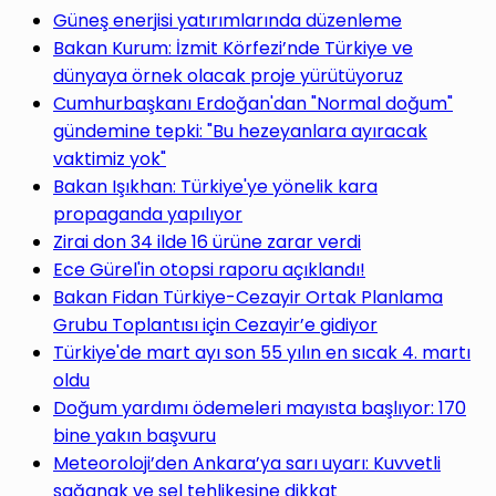
Güneş enerjisi yatırımlarında düzenleme
Bakan Kurum: İzmit Körfezi’nde Türkiye ve
dünyaya örnek olacak proje yürütüyoruz
Cumhurbaşkanı Erdoğan'dan "Normal doğum"
gündemine tepki: "Bu hezeyanlara ayıracak
vaktimiz yok"
Bakan Işıkhan: Türkiye'ye yönelik kara
propaganda yapılıyor
Zirai don 34 ilde 16 ürüne zarar verdi
Ece Gürel'in otopsi raporu açıklandı!
Bakan Fidan Türkiye-Cezayir Ortak Planlama
Grubu Toplantısı için Cezayir’e gidiyor
Türkiye'de mart ayı son 55 yılın en sıcak 4. martı
oldu
Doğum yardımı ödemeleri mayısta başlıyor: 170
bine yakın başvuru
Meteoroloji’den Ankara’ya sarı uyarı: Kuvvetli
sağanak ve sel tehlikesine dikkat