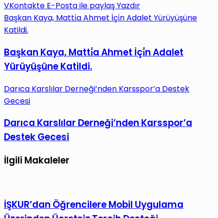
VKontakte
E-Posta ile paylaş
Yazdır
Başkan Kaya, Matti̇a Ahmet İçi̇n Adalet Yürüyüşüne
Katildi.
Başkan Kaya, Matti̇a Ahmet İçi̇n Adalet
Yürüyüşüne Katildi.
Darıca Karslılar Derneği’nden Karsspor’a Destek
Gecesi
Darıca Karslılar Derneği’nden Karsspor’a
Destek Gecesi
İlgili Makaleler
İŞKUR’dan Öğrencilere Mobil Uygulama