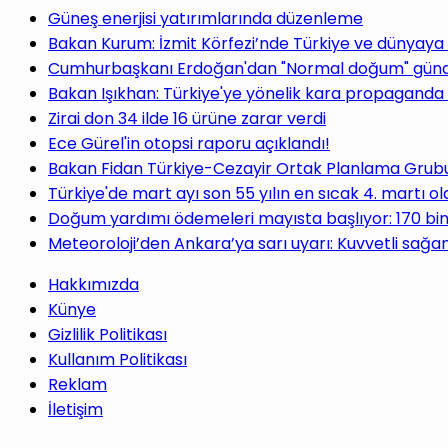
Güneş enerjisi yatırımlarında düzenleme
Bakan Kurum: İzmit Körfezi’nde Türkiye ve dünyaya
Cumhurbaşkanı Erdoğan'dan "Normal doğum" gündem
Bakan Işıkhan: Türkiye'ye yönelik kara propaganda 
Zirai don 34 ilde 16 ürüne zarar verdi
Ece Gürel'in otopsi raporu açıklandı!
Bakan Fidan Türkiye-Cezayir Ortak Planlama Grubu T
Türkiye'de mart ayı son 55 yılın en sıcak 4. martı ol
Doğum yardımı ödemeleri mayısta başlıyor: 170 bi
Meteoroloji’den Ankara’ya sarı uyarı: Kuvvetli sağan
Hakkımızda
Künye
Gizlilik Politikası
Kullanım Politikası
Reklam
İletişim