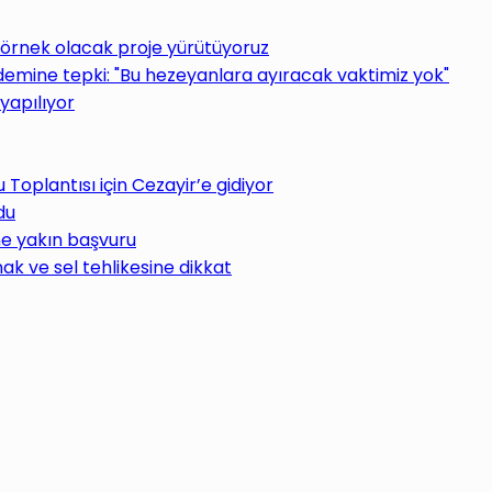
 örnek olacak proje yürütüyoruz
ine tepki: "Bu hezeyanlara ayıracak vaktimiz yok"
yapılıyor
oplantısı için Cezayir’e gidiyor
du
ne yakın başvuru
ak ve sel tehlikesine dikkat