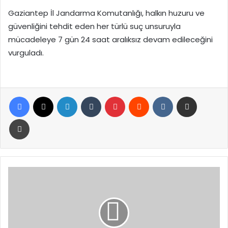
Gaziantep İl Jandarma Komutanlığı, halkın huzuru ve
güvenliğini tehdit eden her türlü suç unsuruyla
mücadeleye 7 gün 24 saat aralıksız devam edileceğini
vurguladı.
Facebook
X
LinkedIn
Tumblr
Pinterest
Reddit
VKontakte
E-Posta ile paylaş
Yazdır
Bayramın
İlk
Gününde
Acı
Bilanço:
863