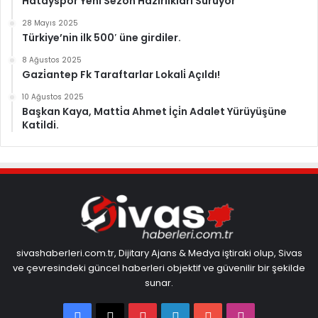
Hatayspor Yeni Sezon Hazırlıkları Sürüyor
28 Mayıs 2025
Türkiye’nin ilk 500′ üne girdiler.
8 Ağustos 2025
Gazi̇antep Fk Taraftarlar Lokali̇ Açıldı!
10 Ağustos 2025
Başkan Kaya, Matti̇a Ahmet İçi̇n Adalet Yürüyüşüne
Katildi.
sivashaberleri.com.tr, Dijitary Ajans & Medya iştiraki olup, Sivas
ve çevresindeki güncel haberleri objektif ve güvenilir bir şekilde
sunar.
Facebook
X
Pinterest
LinkedIn
YouTube
Instagram