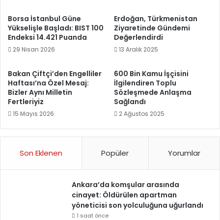
Borsa İstanbul Güne
Erdoğan, Türkmenistan
Yükselişle Başladı: BIST 100
Ziyaretinde Gündemi
Endeksi 14.421 Puanda
Değerlendirdi
29 Nisan 2026
13 Aralık 2025
Bakan Çiftçi’den Engelliler
600 Bin Kamu İşçisini
Haftası’na Özel Mesaj:
İlgilendiren Toplu
Bizler Aynı Milletin
Sözleşmede Anlaşma
Fertleriyiz
Sağlandı
15 Mayıs 2026
2 Ağustos 2025
Son Eklenen
Popüler
Yorumlar
Ankara’da komşular arasında
cinayet: Öldürülen apartman
yöneticisi son yolculuğuna uğurlandı
1 saat önce