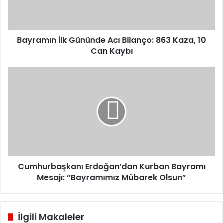
Kaza,
10
Can
Kaybı
Bayramın İlk Gününde Acı Bilanço: 863 Kaza, 10
Can Kaybı
Cumhurbaşkanı
Erdoğan’dan
Kurban
Bayramı
Mesajı:
“Bayramımız
Mübarek
Olsun”
Cumhurbaşkanı Erdoğan’dan Kurban Bayramı
Mesajı: “Bayramımız Mübarek Olsun”
İlgili Makaleler