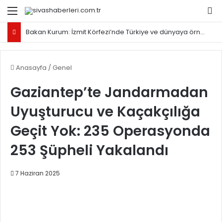
Menü
Ar
Bakan Kurum: İzmit Körfezi’nde Türkiye ve dünyaya örnek olacak proje yürütüyoruz
Anasayfa
/
Genel
Gaziantep’te Jandarmadan
Uyuşturucu ve Kaçakçılığa
Geçit Yok: 235 Operasyonda
253 Şüpheli Yakalandı
7 Haziran 2025