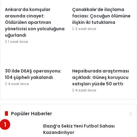
Ankara’da komşular
Çanakkale’de ilaçlama
arasında cinayet:
faciası: Çocuğun ölümüne
Öldürülen apartman
ilişkin iki tutuklama
yöneticisi son yolculuğuna
2 saat önce
uğurlandı
1 saat önce
30 ilde DEAŞ operasyonu:
Hepsiburada araştırması
104 şüpheli yakalandı
açıkladı: Güneş koruyucu
satışları yüzde 50 arttı
4 saat önce
4 saat önce
Popüler Haberler
Elazığ’a Sekiz Yeni Futbol Sahası
Kazandırılıyor