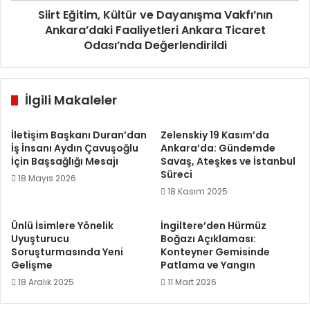
Ticaret
Siirt Eğitim, Kültür ve Dayanışma Vakfı’nın
Odası’nda
Ankara’daki Faaliyetleri Ankara Ticaret
Değerlendirildi
Odası’nda Değerlendirildi
İlgili Makaleler
İletişim Başkanı Duran’dan
Zelenskiy 19 Kasım’da
İş İnsanı Aydın Çavuşoğlu
Ankara’da: Gündemde
İçin Başsağlığı Mesajı
Savaş, Ateşkes ve İstanbul
Süreci
18 Mayıs 2026
18 Kasım 2025
Ünlü İsimlere Yönelik
İngiltere’den Hürmüz
Uyuşturucu
Boğazı Açıklaması:
Soruşturmasında Yeni
Konteyner Gemisinde
Gelişme
Patlama ve Yangın
18 Aralık 2025
11 Mart 2026