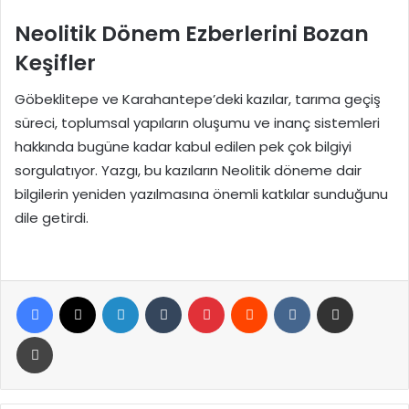
Neolitik Dönem Ezberlerini Bozan
Keşifler
Göbeklitepe ve Karahantepe’deki kazılar, tarıma geçiş
süreci, toplumsal yapıların oluşumu ve inanç sistemleri
hakkında bugüne kadar kabul edilen pek çok bilgiyi
sorgulatıyor. Yazgı, bu kazıların Neolitik döneme dair
bilgilerin yeniden yazılmasına önemli katkılar sunduğunu
dile getirdi.
Facebook
X
LinkedIn
Tumblr
Pinterest
Reddit
VKontakte
E-Posta ile paylaş
Yazdır