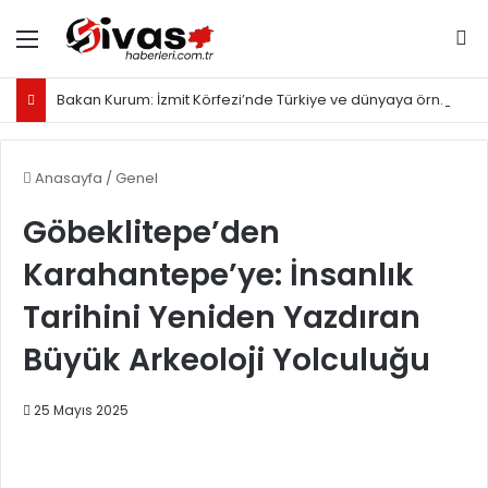
Menü
Ar
Bakan Kurum: İzmit Körfezi’nde Türkiye ve dünyaya örnek olacak proje yürütüyoruz
Anasayfa
/
Genel
Göbeklitepe’den
Karahantepe’ye: İnsanlık
Tarihini Yeniden Yazdıran
Büyük Arkeoloji Yolculuğu
25 Mayıs 2025