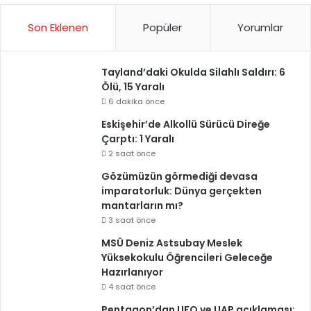
Son Eklenen
Popüler
Yorumlar
Tayland’daki Okulda Silahlı Saldırı: 6
Ölü, 15 Yaralı
6 dakika önce
Eskişehir’de Alkollü Sürücü Direğe
Çarptı: 1 Yaralı
2 saat önce
Gözümüzün görmediği devasa
imparatorluk: Dünya gerçekten
mantarların mı?
3 saat önce
MSÜ Deniz Astsubay Meslek
Yüksekokulu Öğrencileri Geleceğe
Hazırlanıyor
4 saat önce
Pentagon’dan UFO ve UAP açıklaması: