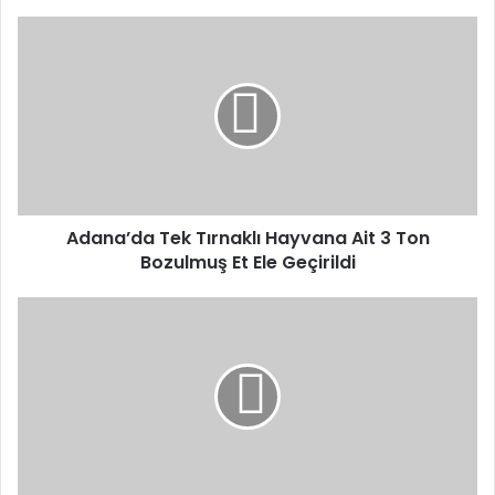
Adana’da
Tek
Tırnaklı
Hayvana
Ait
3
Ton
Bozulmuş
Et
Ele
Adana’da Tek Tırnaklı Hayvana Ait 3 Ton
Geçirildi
Bozulmuş Et Ele Geçirildi
Siirt
Eğitim,
Kültür
ve
Dayanışma
Vakfı’nın
Ankara’daki
Faaliyetleri
Ankara