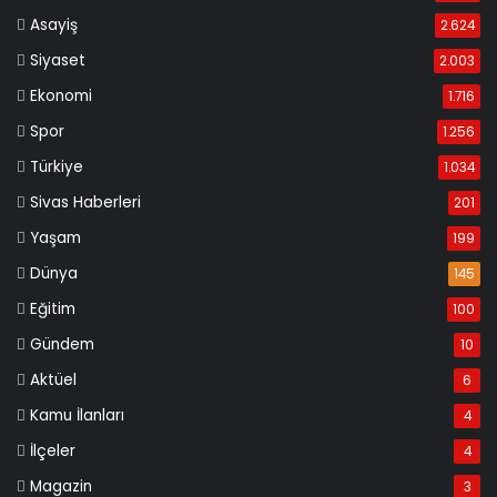
Asayiş
2.624
Siyaset
2.003
Ekonomi
1.716
Spor
1.256
Türkiye
1.034
Sivas Haberleri
201
Yaşam
199
Dünya
145
Eğitim
100
Gündem
10
Aktüel
6
Kamu İlanları
4
İlçeler
4
Magazin
3