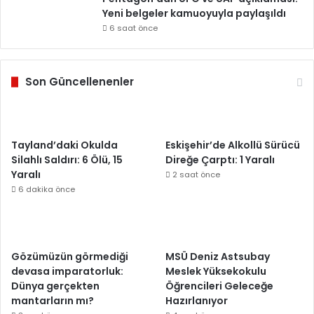
Yeni belgeler kamuoyuyla paylaşıldı
6 saat önce
Son Güncellenenler
Tayland’daki Okulda
Eskişehir’de Alkollü Sürücü
Silahlı Saldırı: 6 Ölü, 15
Direğe Çarptı: 1 Yaralı
Yaralı
2 saat önce
6 dakika önce
Gözümüzün görmediği
MSÜ Deniz Astsubay
devasa imparatorluk:
Meslek Yüksekokulu
Dünya gerçekten
Öğrencileri Geleceğe
mantarların mı?
Hazırlanıyor