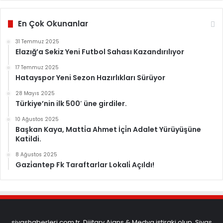
En Çok Okunanlar
31 Temmuz 2025
Elazığ’a Sekiz Yeni Futbol Sahası Kazandırılıyor
17 Temmuz 2025
Hatayspor Yeni Sezon Hazırlıkları Sürüyor
28 Mayıs 2025
Türkiye’nin ilk 500′ üne girdiler.
10 Ağustos 2025
Başkan Kaya, Matti̇a Ahmet İçi̇n Adalet Yürüyüşüne
Katildi.
8 Ağustos 2025
Gazi̇antep Fk Taraftarlar Lokali̇ Açıldı!
sivashaberleri.com.tr, Dijitary Ajans & Medya iştiraki olup, Sivas