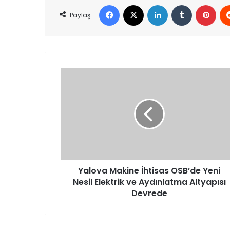
Facebook
X
LinkedIn
Tumblr
Pint
Paylaş
Yalova
Makine
İhtisas
OSB’de
Yeni
Nesil
Elektrik
ve
Aydınlatma
Altyapısı
Yalova Makine İhtisas OSB’de Yeni
Devrede
Nesil Elektrik ve Aydınlatma Altyapısı
Devrede