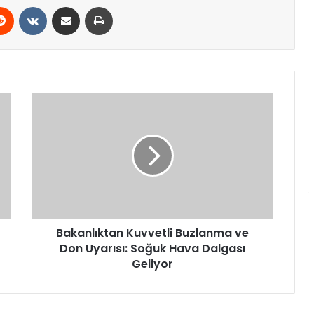
erest
Reddit
VKontakte
E-Posta ile paylaş
Yazdır
Bakanlıktan
Kuvvetli
Buzlanma
ve
Don
Uyarısı:
Soğuk
Hava
Dalgası
Geliyor
Bakanlıktan Kuvvetli Buzlanma ve
Don Uyarısı: Soğuk Hava Dalgası
Geliyor