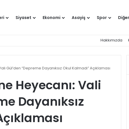
eri
Siyaset
Ekonomi
Asayiş
Spor
Diğe
Hakkımızda
Vali Gül’den “Depreme Dayanıksız Okul Kalmadı” Açıklaması
ne Heyecanı: Vali
me Dayanıksız
Açıklaması