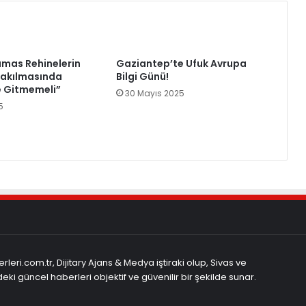
mas Rehinelerin
Gaziantep’te Ufuk Avrupa
rakılmasında
Bilgi Günü!
 Gitmemeli”
30 Mayıs 2025
5
rleri.com.tr, Dijitary Ajans & Medya iştiraki olup, Sivas ve
eki güncel haberleri objektif ve güvenilir bir şekilde sunar.