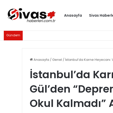
Anasayfa
Sivas Haberl
Gündem
Anasayfa
/
Genel
/
İstanbul’da Karne Heyecanı: 
İstanbul’da Kar
Gül’den “Depre
Okul Kalmadı” 