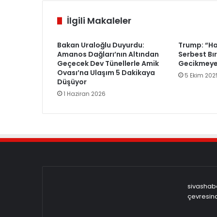
İlgili Makaleler
Bakan Uraloğlu Duyurdu:
Trump: “Ha
Amanos Dağları’nın Altından
Serbest Bı
Geçecek Dev Tünellerle Amik
Gecikmeye
Ovası’na Ulaşım 5 Dakikaya
5 Ekim 202
Düşüyor
1 Haziran 2026
sivashabe
çevresind