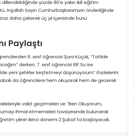
dillendirildiğinde yüzde 80’e yakın ikili eğitim
ştü. İnşallah Sayın Cumhurbaşkanımızın önderliğinde
iraz daha çekerek üç yıl içerisinde bunu
nı Paylaştı
encilerden 6. sınıf öğrencisi Şura Küçük, “Tatilde
ğım” derken; 7. sınıf öğrencisi Elif Su ise
ilde yeni şehirler keşfetmeyi düşünüyorum” ifadelerini
urdabak da öğrencilere hem okuyarak hem de gezerek
 aileleriyle vakit geçirmeleri ve “Ben Okuyorum,
okumayı ihmal etmemeleri tavsiyesinde bulunarak
etim yılının ikinci dönemi 2 Şubat’ta başlayacak.