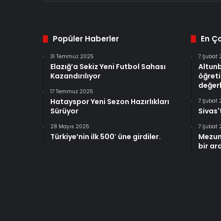
Popüler Haberler
En Ç
31 Temmuz 2025
7 Şubat
Elazığ’a Sekiz Yeni Futbol Sahası
Altun
Kazandırılıyor
öğreti
değerl
17 Temmuz 2025
Hatayspor Yeni Sezon Hazırlıkları
7 Şubat
Sürüyor
Sivas'
28 Mayıs 2025
7 Şubat
Türkiye’nin ilk 500′ üne girdiler.
Mezun
bir ar