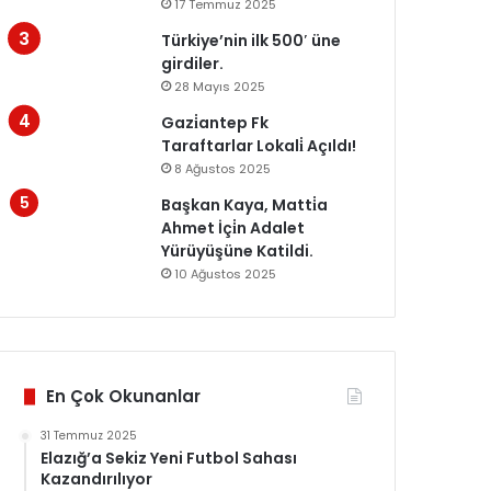
17 Temmuz 2025
Türkiye’nin ilk 500′ üne
girdiler.
28 Mayıs 2025
Gazi̇antep Fk
Taraftarlar Lokali̇ Açıldı!
8 Ağustos 2025
Başkan Kaya, Matti̇a
Ahmet İçi̇n Adalet
Yürüyüşüne Katildi.
10 Ağustos 2025
En Çok Okunanlar
31 Temmuz 2025
Elazığ’a Sekiz Yeni Futbol Sahası
Kazandırılıyor