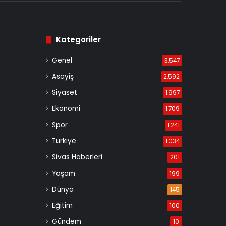
Kategoriler
Genel
3.547
Asayiş
2.592
Siyaset
1.997
Ekonomi
1.709
Spor
1.241
Türkiye
1.034
Sivas Haberleri
201
Yaşam
199
Dünya
145
Eğitim
100
Gündem
10