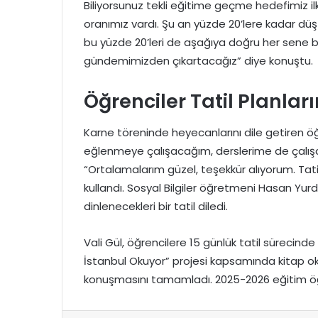
Biliyorsunuz tekli eğitime geçme hedefimiz ilk 
oranımız vardı. Şu an yüzde 20’lere kadar dü
bu yüzde 20’leri de aşağıya doğru her sene b
gündemimizden çıkartacağız” diye konuştu.
Öğrenciler Tatil Planları
Karne töreninde heyecanlarını dile getiren öğr
eğlenmeye çalışacağım, derslerime de çalışaca
“Ortalamalarım güzel, teşekkür alıyorum. Tat
kullandı. Sosyal Bilgiler öğretmeni Hasan Y
dinlenecekleri bir tatil diledi.
Vali Gül, öğrencilere 15 günlük tatil sürecinde
İstanbul Okuyor” projesi kapsamında kitap 
konuşmasını tamamladı. 2025-2026 eğitim öğr