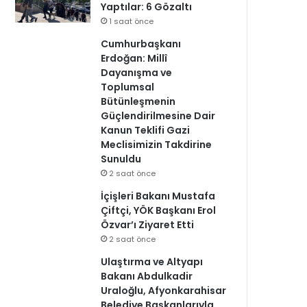
Yaptılar: 6 Gözaltı
1 saat önce
Cumhurbaşkanı
Erdoğan: Millî
Dayanışma ve
Toplumsal
Bütünleşmenin
Güçlendirilmesine Dair
Kanun Teklifi Gazi
Meclisimizin Takdirine
Sunuldu
2 saat önce
İçişleri Bakanı Mustafa
Çiftçi, YÖK Başkanı Erol
Özvar’ı Ziyaret Etti
2 saat önce
Ulaştırma ve Altyapı
Bakanı Abdulkadir
Uraloğlu, Afyonkarahisar
Belediye Başkanlarıyla