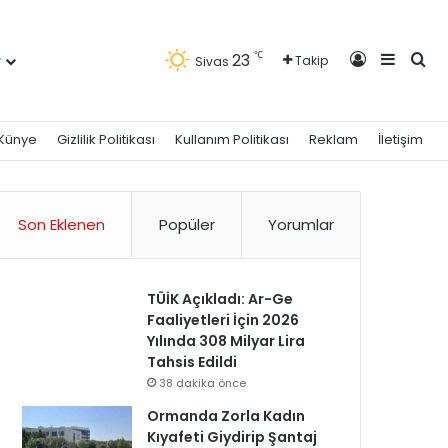
Kayıt Ol
Kenar 
Ara
℃
23
r
Takip
Sivas
Künye
Gizlilik Politikası
Kullanım Politikası
Reklam
İletişim
Son Eklenen
Popüler
Yorumlar
TÜİK Açıkladı: Ar-Ge
Faaliyetleri İçin 2026
Yılında 308 Milyar Lira
Tahsis Edildi
38 dakika önce
Ormanda Zorla Kadın
Kıyafeti Giydirip Şantaj