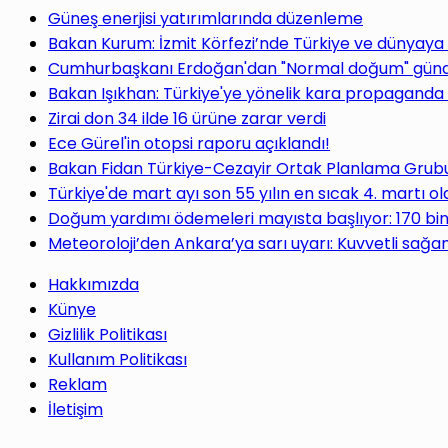
Güneş enerjisi yatırımlarında düzenleme
Bakan Kurum: İzmit Körfezi’nde Türkiye ve dünyaya
Cumhurbaşkanı Erdoğan'dan "Normal doğum" gündem
Bakan Işıkhan: Türkiye'ye yönelik kara propaganda 
Zirai don 34 ilde 16 ürüne zarar verdi
Ece Gürel'in otopsi raporu açıklandı!
Bakan Fidan Türkiye-Cezayir Ortak Planlama Grubu T
Türkiye'de mart ayı son 55 yılın en sıcak 4. martı ol
Doğum yardımı ödemeleri mayısta başlıyor: 170 bi
Meteoroloji’den Ankara’ya sarı uyarı: Kuvvetli sağan
Hakkımızda
Künye
Gizlilik Politikası
Kullanım Politikası
Reklam
İletişim