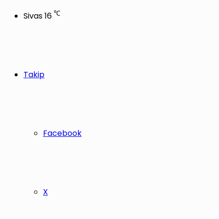
℃
Sivas
16
Takip
Facebook
X