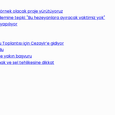
 örnek olacak proje yürütüyoruz
ine tepki: "Bu hezeyanlara ayıracak vaktimiz yok"
yapılıyor
oplantısı için Cezayir’e gidiyor
du
ne yakın başvuru
ak ve sel tehlikesine dikkat