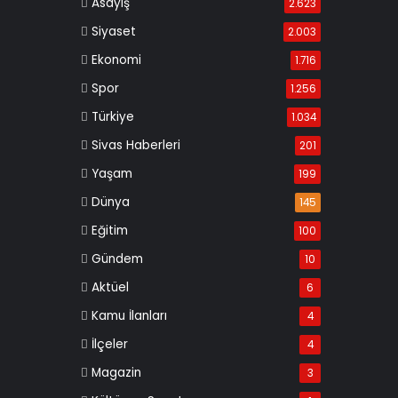
Asayiş
2.623
Siyaset
2.003
Ekonomi
1.716
Spor
1.256
Türkiye
1.034
Sivas Haberleri
201
Yaşam
199
Dünya
145
Eğitim
100
Gündem
10
Aktüel
6
Kamu İlanları
4
İlçeler
4
Magazin
3