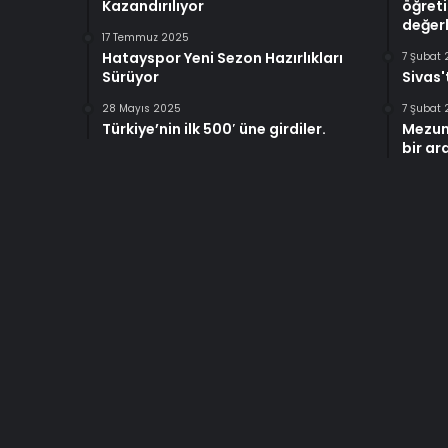
Kazandırılıyor
öğreti
değerl
17 Temmuz 2025
Hatayspor Yeni Sezon Hazırlıkları
7 Şubat
Sürüyor
Sivas'
28 Mayıs 2025
7 Şubat
Türkiye’nin ilk 500′ üne girdiler.
Mezun
bir ar