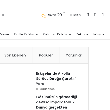
Kayıt Ol
Kenar 
Ara
℃
20
r
Takip
Sivas
Künye
Gizlilik Politikası
Kullanım Politikası
Reklam
İletişim
Son Eklenen
Popüler
Yorumlar
Eskişehir’de Alkollü
Sürücü Direğe Çarptı: 1
Yaralı
1 saat önce
Gözümüzün görmediği
devasa imparatorluk:
Dünya gerçekten