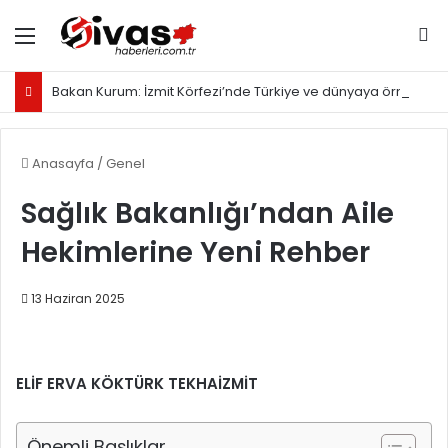
Menü
Ar
Bakan Kurum: İzmit Körfezi’nde Türkiye ve dünyaya örnek olacak proje yürütüyoruz
Anasayfa
/
Genel
Sağlık Bakanlığı’ndan Aile
Hekimlerine Yeni Rehber
13 Haziran 2025
ELİF ERVA KÖKTÜRK TEKHAİZMİT
Önemli Başlıklar