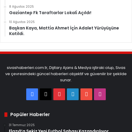
8 Ağustos 2025
Gazi̇antep Fk Taraftarlar Lokali̇ Açıldı!
10 Ağustos 2025
Başkan Kaya, Matti̇a Ahmet İçi̇n Adalet Yürüyüşüne
Katildi.
sivashaberleri.com.tr, Dijitary Ajans & Medya iştiraki olup, Sivas
ve çevresindeki güncel haberleri objektif ve güvenilir bir şekilde
sunar.
Facebook
X
Pinterest
LinkedIn
YouTube
Instagram
Popüler Haberler
31 Temmuz 2025
Elazığ’a Sekiz Yeni Futbol Sahası Kazandırılıyor