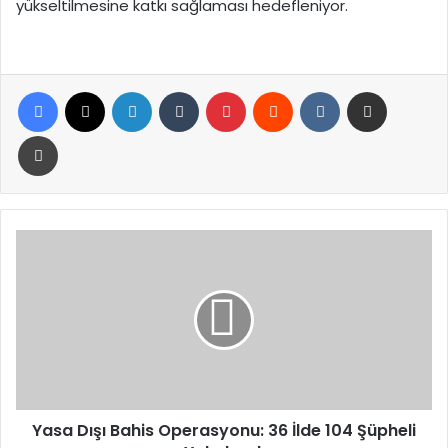
yükseltilmesine katkı sağlaması hedefleniyor.
Facebook
X
LinkedIn
Tumblr
Pinterest
Reddit
VKontakte
E-Posta ile paylaş
Yazdır
Yasa
Dışı
Bahis
Operasyonu:
36
İlde
104
Şüpheli
Yakalandı
Yasa Dışı Bahis Operasyonu: 36 İlde 104 Şüpheli