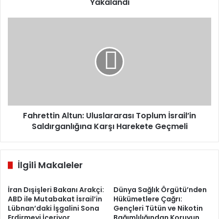
Yakalandı
Fahrettin
Altun:
Uluslararası
Toplum
İsrail’in
Saldırganlığına
Karşı
Harekete
Geçmeli
Fahrettin Altun: Uluslararası Toplum İsrail’in
Saldırganlığına Karşı Harekete Geçmeli
İlgili Makaleler
İran Dışişleri Bakanı Arakçi:
Dünya Sağlık Örgütü’nden
ABD ile Mutabakat İsrail’in
Hükümetlere Çağrı:
Lübnan’daki İşgalini Sona
Gençleri Tütün ve Nikotin
Erdirmeyi İçeriyor
Bağımlılığından Koruyun