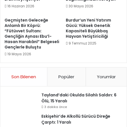
16 Haziran 2026
30 Mayıs 2026
Geçmişten Geleceğe
Burdur’un Yeni Yatırım
Anlamlı Bir Köprü:
Gücü: Yüksek Genetik
“Fütüvvet Sultanı:
Kapasiteli Büyükbaş
Gençliğin Aynası Ebu’l-
Hayvan Yetiştiriciliği
Hasan Harakânî” Belgeseli
9 Temmuz 2025
Gençlerle Buluştu
19 Mayıs 2026
Son Eklenen
Popüler
Yorumlar
Tayland’daki Okulda Silahlı Saldırı: 6
Ölü, 15 Yaralı
3 dakika önce
Eskişehir’de Alkollü Sürücü Direğe
Çarptı: 1 Yaralı