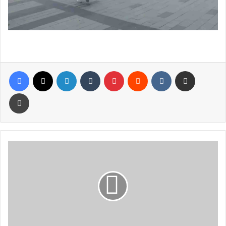
Facebook
X
LinkedIn
Tumblr
Pinterest
Reddit
VKontakte
E-Posta ile paylaş
Yazdır
FATMA
ŞAHİN’den
Emeklilere
Büyük
Jest:
7
Yeni
Lokalin