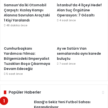
Samsun’da İki Otomobil
İstanbul’da 4 İlçeyi Hedef
Çarpıştı: Kızılay Kampı
Alan Suç Örgütüne
Alanına Savrulan Araçtaki
Operasyon: 7 Gözaltı
1 Kişi Yaralandı
4 saat önce
48 dakika önce
Cumhurbaşkanı
Ay ve Satürn Van
Yardımcısı Yılmaz:
semalarında aynı karede
Bölgemizdeki Emperyalist
buluştu
Tuzakları Boşa Çıkarmaya
7 saat önce
Devam Edeceğiz
5 saat önce
Popüler Haberler
Elazığ’a Sekiz Yeni Futbol Sahası
Kazandırılıyor