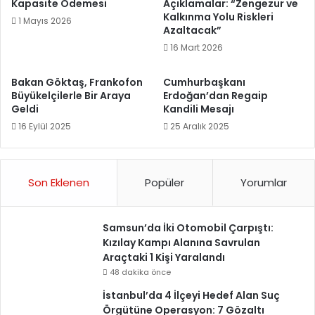
Kapasite Ödemesi
Açıklamalar: “Zengezur ve
Kalkınma Yolu Riskleri
1 Mayıs 2026
Azaltacak”
16 Mart 2026
Bakan Göktaş, Frankofon
Cumhurbaşkanı
Büyükelçilerle Bir Araya
Erdoğan’dan Regaip
Geldi
Kandili Mesajı
16 Eylül 2025
25 Aralık 2025
Son Eklenen
Popüler
Yorumlar
Samsun’da İki Otomobil Çarpıştı:
Kızılay Kampı Alanına Savrulan
Araçtaki 1 Kişi Yaralandı
48 dakika önce
İstanbul’da 4 İlçeyi Hedef Alan Suç
Örgütüne Operasyon: 7 Gözaltı