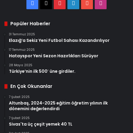
Facebook
X
Pinterest
LinkedIn
YouTube
Instagram
Popüler Haberler
31 Temmuz 2025
Elazığ’a Sekiz Yeni Futbol Sahası Kazandırılıyor
17 Temmuz 2025
Hatayspor Yeni Sezon Hazırlıkları Sürüyor
28 Mayıs 2025
Türkiye’nin ilk 500′ üne girdiler.
En Çok Okunanlar
7 Şubat 2025
Altunbaş, 2024-2025 eğitim öğretim yılının ilk
dönemini değerlendirdi
7 Şubat 2025
Sivas'ta üç çeşit yemek 40 TL