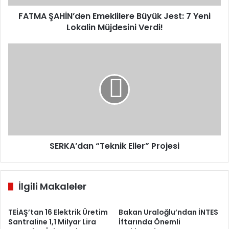
Müjdesini
Verdi!
FATMA ŞAHİN’den Emeklilere Büyük Jest: 7 Yeni
Lokalin Müjdesini Verdi!
SERKA’dan
“Teknik
Eller”
Projesi
SERKA’dan “Teknik Eller” Projesi
İlgili Makaleler
TEİAŞ’tan 16 Elektrik Üretim
Bakan Uraloğlu’ndan İNTES
Santraline 1,1 Milyar Lira
İftarında Önemli