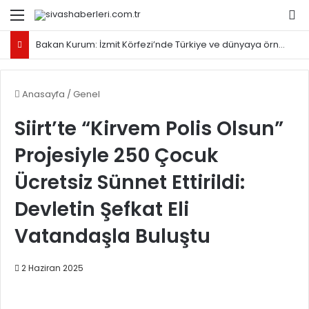
Menü
Ar
Bakan Kurum: İzmit Körfezi’nde Türkiye ve dünyaya örnek olacak proje yürütüyoruz
Anasayfa
/
Genel
Siirt’te “Kirvem Polis Olsun”
Projesiyle 250 Çocuk
Ücretsiz Sünnet Ettirildi:
Devletin Şefkat Eli
Vatandaşla Buluştu
2 Haziran 2025