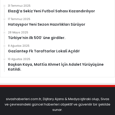
31 Temmuz 2025
Elazığ’a Sekiz Yeni Futbol Sahası Kazandırılıyor
17 Temmuz 2025
Hatayspor Yeni Sezon Hazırlıkları Sürüyor
28 Mayıs 2025
Türkiye’nin ilk 500′ üne girdiler.
8 Ağustos 2025
Gazi̇antep Fk Taraftarlar Lokali̇ Açıldı!
10 Ağustos 2025
Başkan Kaya, Matti̇a Ahmet İçi̇n Adalet Yürüyüşüne
Katildi.
sivashaberleri.com.tr, Dijitary Ajans & Medya iştiraki olup, Sivas
ve çevresindeki güncel haberleri objektif ve güvenilir bir şekilde
sunar.