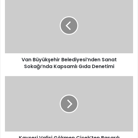
Van
Büyükşehir
Belediyesi’nden
Sanat
Sokağı’nda
Kapsamlı
Gıda
Denetimi
Van Büyükşehir Belediyesi’nden Sanat
Sokağı’nda Kapsamlı Gıda Denetimi
Kayseri
Valisi
Gökmen
Çiçek’ten
Başarılı
Tekvandoculara
Tebrik
Kayseri Valisi Gökmen Çiçek’ten Başarılı