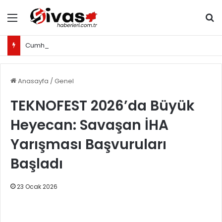
Menü
Ar
Cumhurbaşkanı Erdoğan'dan "Normal doğum" gündemine tepki: "Bu hezeyanlara ayıracak vaktimiz yok"
Anasayfa
/
Genel
TEKNOFEST 2026’da Büyük
Heyecan: Savaşan İHA
Yarışması Başvuruları
Başladı
23 Ocak 2026