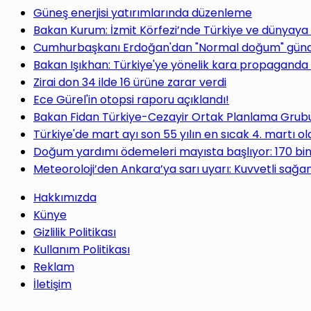
Güneş enerjisi yatırımlarında düzenleme
Bakan Kurum: İzmit Körfezi’nde Türkiye ve dünyaya
Cumhurbaşkanı Erdoğan'dan "Normal doğum" gündem
Bakan Işıkhan: Türkiye'ye yönelik kara propaganda 
Zirai don 34 ilde 16 ürüne zarar verdi
Ece Gürel'in otopsi raporu açıklandı!
Bakan Fidan Türkiye-Cezayir Ortak Planlama Grubu T
Türkiye'de mart ayı son 55 yılın en sıcak 4. martı ol
Doğum yardımı ödemeleri mayısta başlıyor: 170 bi
Meteoroloji’den Ankara’ya sarı uyarı: Kuvvetli sağan
Hakkımızda
Künye
Gizlilik Politikası
Kullanım Politikası
Reklam
İletişim