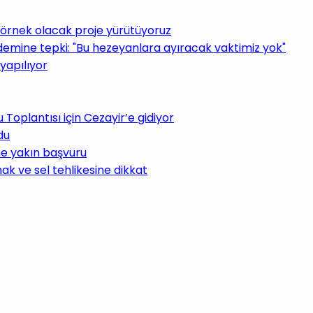
 örnek olacak proje yürütüyoruz
ine tepki: "Bu hezeyanlara ayıracak vaktimiz yok"
yapılıyor
oplantısı için Cezayir’e gidiyor
du
ne yakın başvuru
ak ve sel tehlikesine dikkat