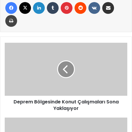
Facebook
X
LinkedIn
Tumblr
Pinterest
Reddit
VKontakte
E-Posta ile paylaş
Yazdır
Deprem
Bölgesinde
Konut
Çalışmaları
Sona
Yaklaşıyor
Deprem Bölgesinde Konut Çalışmaları Sona
Yaklaşıyor
Başkale’de
60