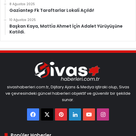
8 Ağustos 2025
Gazi̇antep Fk Taraftarlar Lokali̇ Açıldı!
10 Ağustos 2025
Başkan Kaya, Matti̇a Ahmet İçi̇n Adalet Yürüyüşüne
Katildi.
sivashaberleri.com.tr, Dijitary Ajans & Medya iştiraki olup, Sivas
ve çevresindeki güncel haberleri objektif ve güvenilir bir şekilde
sunar.
Facebook
X
Pinterest
LinkedIn
YouTube
Instagram
Popüler Haberler