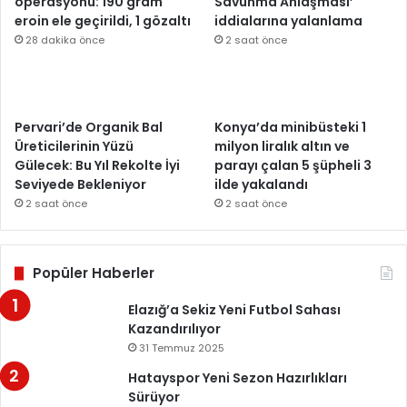
operasyonu: 190 gram
Savunma Anlaşması’
eroin ele geçirildi, 1 gözaltı
iddialarına yalanlama
28 dakika önce
2 saat önce
Pervari’de Organik Bal
Konya’da minibüsteki 1
Üreticilerinin Yüzü
milyon liralık altın ve
Gülecek: Bu Yıl Rekolte İyi
parayı çalan 5 şüpheli 3
Seviyede Bekleniyor
ilde yakalandı
2 saat önce
2 saat önce
Popüler Haberler
Elazığ’a Sekiz Yeni Futbol Sahası
Kazandırılıyor
31 Temmuz 2025
Hatayspor Yeni Sezon Hazırlıkları
Sürüyor