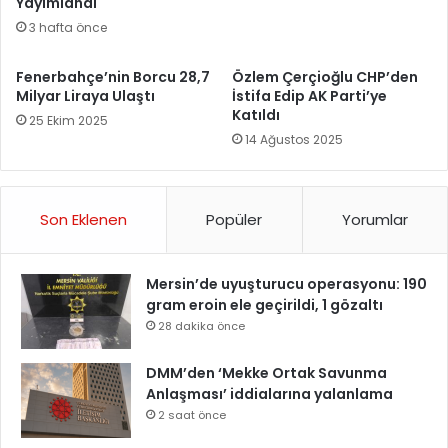
Yayımlandı
3 hafta önce
Fenerbahçe’nin Borcu 28,7
Özlem Çerçioğlu CHP’den
Milyar Liraya Ulaştı
İstifa Edip AK Parti’ye
Katıldı
25 Ekim 2025
14 Ağustos 2025
Son Eklenen
Popüler
Yorumlar
Mersin’de uyuşturucu operasyonu: 190
gram eroin ele geçirildi, 1 gözaltı
28 dakika önce
DMM’den ‘Mekke Ortak Savunma
Anlaşması’ iddialarına yalanlama
2 saat önce