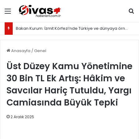
Menü
Ar
Bakan Kurum: İzmit Körfezi’nde Türkiye ve dünyaya örnek olacak proje yürütüyoruz
Anasayfa
/
Genel
Üst Düzey Kamu Yönetimine
30 Bin TL Ek Artış: Hâkim ve
Savcılar Hariç Tutuldu, Yargı
Camiasında Büyük Tepki
2 Aralık 2025