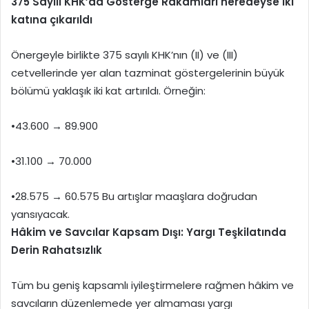
375 Sayılı KHK’da Gösterge Rakamları neredeyse iki
katına çıkarıldı
Önergeyle birlikte 375 sayılı KHK’nın (II) ve (III)
cetvellerinde yer alan tazminat göstergelerinin büyük
bölümü yaklaşık iki kat artırıldı. Örneğin:
•43.600 → 89.900
•31.100 → 70.000
•28.575 → 60.575 Bu artışlar maaşlara doğrudan
yansıyacak.
Hâkim ve Savcılar Kapsam Dışı: Yargı Teşkilatında
Derin Rahatsızlık
Tüm bu geniş kapsamlı iyileştirmelere rağmen hâkim ve
savcıların düzenlemede yer almaması yargı