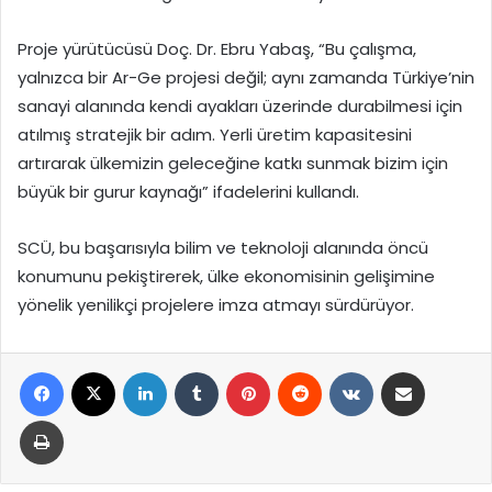
Proje yürütücüsü Doç. Dr. Ebru Yabaş, “Bu çalışma,
yalnızca bir Ar-Ge projesi değil; aynı zamanda Türkiye’nin
sanayi alanında kendi ayakları üzerinde durabilmesi için
atılmış stratejik bir adım. Yerli üretim kapasitesini
artırarak ülkemizin geleceğine katkı sunmak bizim için
büyük bir gurur kaynağı” ifadelerini kullandı.
SCÜ, bu başarısıyla bilim ve teknoloji alanında öncü
konumunu pekiştirerek, ülke ekonomisinin gelişimine
yönelik yenilikçi projelere imza atmayı sürdürüyor.
Facebook
X
LinkedIn
Tumblr
Pinterest
Reddit
VKontakte
E-Posta ile paylaş
Yazdır