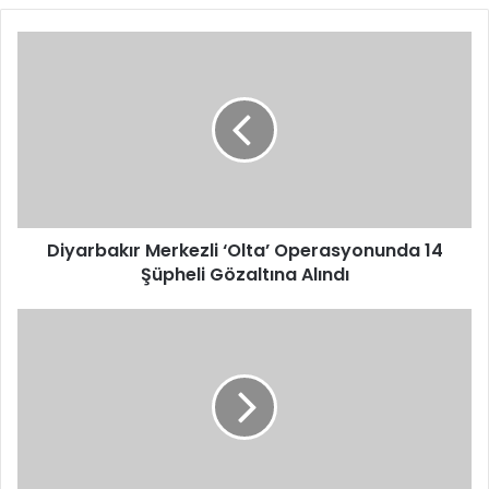
Diyarbakır
Merkezli
‘Olta’
Operasyonunda
14
Şüpheli
Gözaltına
Alındı
Diyarbakır Merkezli ‘Olta’ Operasyonunda 14
Şüpheli Gözaltına Alındı
Sivas’ta
Deprem
Riski
Var
mı?