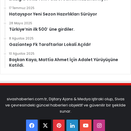
17 Temmuz 2025
Hatayspor Yeni Sezon Hazırlıkları Sürüyor
28 Mayıs 2025
Türkiye’nin ilk 500′ üne girdiler.
8 Ağustos 2025
Gazi̇antep Fk Taraftarlar Lokali̇ Açıldı!
10 Ağustos 2025
Başkan Kaya, Matti̇a Ahmet İçi̇n Adalet Yürüyüşüne
Katildi.
sivashaberleri.com.tr, Dijitary Ajans & Medya iştiraki olup, Sivas
ve çevresindeki güncel haberleri objektif ve güvenilir bir şekilde
sunar.
Facebook
X
Pinterest
LinkedIn
YouTube
Instagram