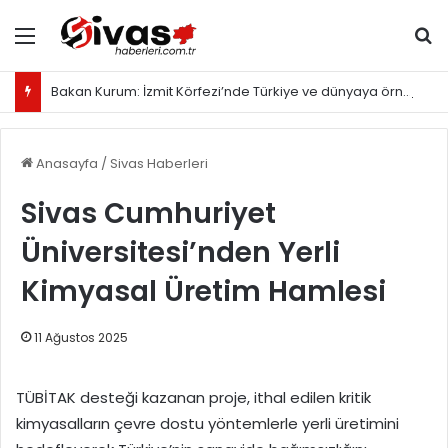
Menü
Ar
Bakan Kurum: İzmit Körfezi’nde Türkiye ve dünyaya örnek olacak proje yürütüyoruz
Anasayfa
/
Sivas Haberleri
Sivas Cumhuriyet
Üniversitesi’nden Yerli
Kimyasal Üretim Hamlesi
11 Ağustos 2025
TÜBİTAK desteği kazanan proje, ithal edilen kritik
kimyasalların çevre dostu yöntemlerle yerli üretimini