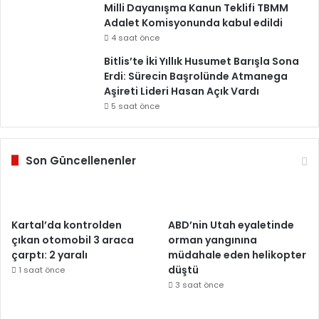
Milli Dayanışma Kanun Teklifi TBMM
Adalet Komisyonunda kabul edildi
4 saat önce
Bitlis’te İki Yıllık Husumet Barışla Sona
Erdi: Sürecin Başrolünde Atmanega
Aşireti Lideri Hasan Açık Vardı
5 saat önce
Son Güncellenenler
Kartal’da kontrolden
ABD’nin Utah eyaletinde
çıkan otomobil 3 araca
orman yangınına
çarptı: 2 yaralı
müdahale eden helikopter
düştü
1 saat önce
3 saat önce