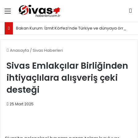
Menü
Ar
Bakan Kurum: İzmit Körfezi’nde Türkiye ve dünyaya örnek olacak proje yürütüyoruz
Anasayfa
/
Sivas Haberleri
Sivas Emlakçılar Birliğinden
ihtiyaçlılara alışveriş çeki
desteği
25 Mart 2025