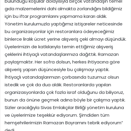
bulunduğu koşullar dolayısıyla birçok vatandaşın temel
gıda malzemelerini dahi almakta zorlandığını bildiğimiz
için bu iftar programlarını yapmama kararı aldık.
Yönetim kurulumuzla yaptığımız istişareler neticesinde
bu organizasyonlar için restoranlara ödeyeceğimiz
binlerce liralık ücret yerine alışveriş çeki almayı düşündük.
Üyelerimizin de katkılarıyla temin ettiğimiz alışveriş
çeklerini ihtiyaçlı vatandaşlarımıza dağıttık. Ramazan
paylaşmaktır. Her sofra dolsun, herkes ihtiyacına göre
alışveriş yapsın düşüncesiyle bu çalışmayı yaptık.
İhtiyaçlı vatandaşlarımızın çorbasında tuzumuz olsun
istedik ve çok da dua aldık. Restoranlarda yapılan
organizasyonlarda çok fazla israf olduğunu da biliyoruz,
bunun da önüne geçmek adına böyle bir çalışma yaptık.
Sizler aracılığıyla Sivas Emlakçılar Birliği yönetim kuruluna
ve üyelerimize teşekkür ediyorum. Şimdiden tüm
hemşehrilerimizin Ramazan Bayramını tebrik ediyorum”
dedi.