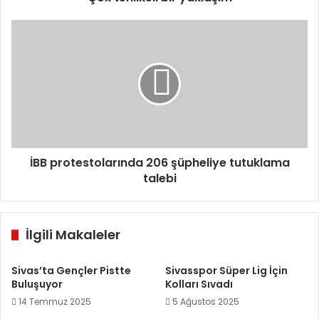
İBB
protestolarında
206
şüpheliye
tutuklama
talebi
İBB protestolarında 206 şüpheliye tutuklama
talebi
İlgili Makaleler
Sivas’ta Gençler Pistte
Sivasspor Süper Lig İçin
Buluşuyor
Kolları Sıvadı
14 Temmuz 2025
5 Ağustos 2025