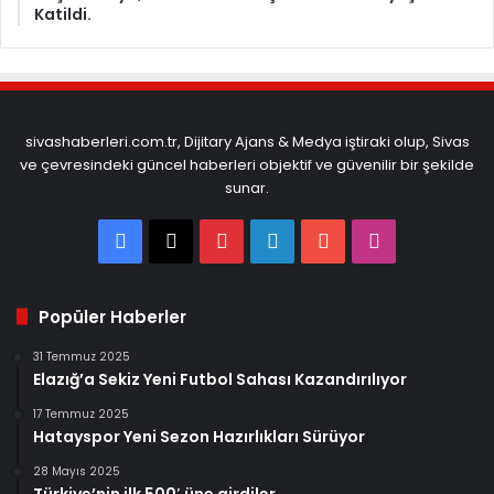
Katildi.
sivashaberleri.com.tr, Dijitary Ajans & Medya iştiraki olup, Sivas
ve çevresindeki güncel haberleri objektif ve güvenilir bir şekilde
sunar.
Facebook
X
Pinterest
LinkedIn
YouTube
Instagram
Popüler Haberler
31 Temmuz 2025
Elazığ’a Sekiz Yeni Futbol Sahası Kazandırılıyor
17 Temmuz 2025
Hatayspor Yeni Sezon Hazırlıkları Sürüyor
28 Mayıs 2025
Türkiye’nin ilk 500′ üne girdiler.