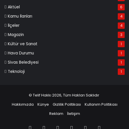
Aktüel
6
Kamu İlanları
4
İlçeler
4
Magazin
3
Kültür ve Sanat
1
Hava Durumu
1
Sivas Belediyesi
1
Teknoloji
1
© Telif Hakkı 2026, Tüm Hakları Saklıdır
Hakkımızda
Künye
Gizlilik Politikası
Kullanım Politikası
Reklam
İletişim
Facebook
X
Pinterest
LinkedIn
YouTube
Instagram