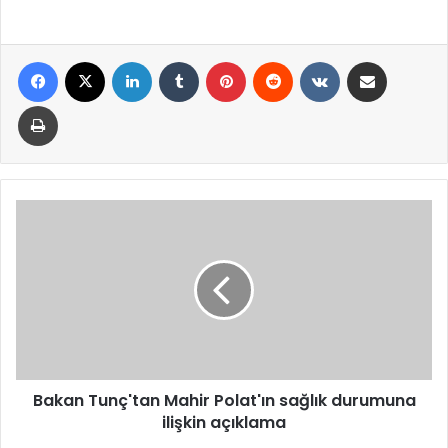
Facebook
X
LinkedIn
Tumblr
Pinterest
Reddit
VKontakte
E-Posta ile paylaş
Yazdır
Bakan
Tunç'tan
Mahir
Polat'ın
sağlık
durumuna
ilişkin
açıklama
Bakan Tunç'tan Mahir Polat'ın sağlık durumuna
ilişkin açıklama