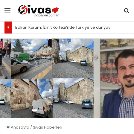
Menü
Ar
Bakan Kurum: İzmit Körfezi’nde Türkiye ve dünyaya örnek olacak proje yürütüyoruz
Anasayfa
/
Sivas Haberleri