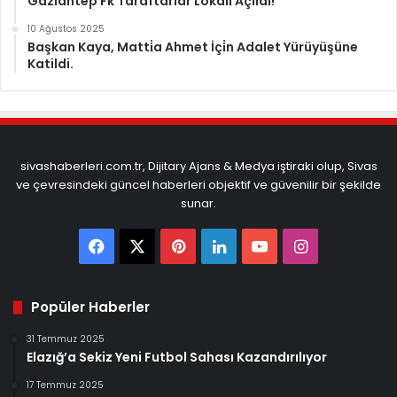
Gazi̇antep Fk Taraftarlar Lokali̇ Açıldı!
10 Ağustos 2025
Başkan Kaya, Matti̇a Ahmet İçi̇n Adalet Yürüyüşüne
Katildi.
sivashaberleri.com.tr, Dijitary Ajans & Medya iştiraki olup, Sivas
ve çevresindeki güncel haberleri objektif ve güvenilir bir şekilde
sunar.
Facebook
X
Pinterest
LinkedIn
YouTube
Instagram
Popüler Haberler
31 Temmuz 2025
Elazığ’a Sekiz Yeni Futbol Sahası Kazandırılıyor
17 Temmuz 2025