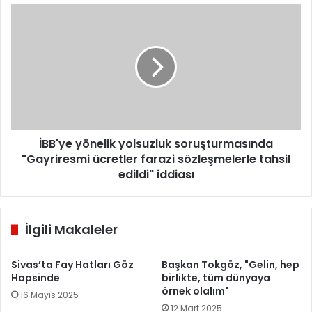
İBB'ye
yönelik
yolsuzluk
soruşturmasında
"Gayriresmi
ücretler
farazi
sözleşmelerle
tahsil
edildi"
İBB'ye yönelik yolsuzluk soruşturmasında
iddiası
"Gayriresmi ücretler farazi sözleşmelerle tahsil
edildi" iddiası
İlgili Makaleler
Sivas’ta Fay Hatları Göz
Başkan Tokgöz, "Gelin, hep
Hapsinde
birlikte, tüm dünyaya
örnek olalım"
16 Mayıs 2025
12 Mart 2025