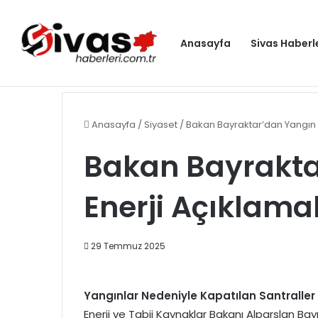
Anasayfa
Sivas Haberl
Bakan Kurum: İzmit Körfezi’nde Türkiye ve dünyaya ör
Gündem
Anasayfa
/
Siyaset
/
Bakan Bayraktar’dan Yangın v
Bakan Bayrakta
Enerji Açıklama
29 Temmuz 2025
Yangınlar Nedeniyle Kapatılan Santraller
Enerji ve Tabii Kaynaklar Bakanı Alparslan Bay