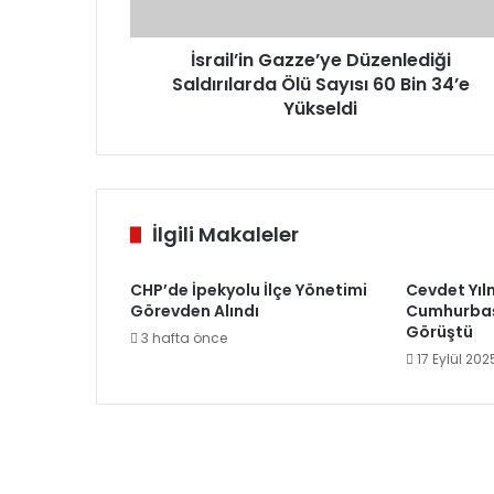
Bin
34’e
Yükseldi
İsrail’in Gazze’ye Düzenlediği
Saldırılarda Ölü Sayısı 60 Bin 34’e
Yükseldi
İlgili Makaleler
CHP’de İpekyolu İlçe Yönetimi
Cevdet Yıl
Görevden Alındı
Cumhurbaş
Görüştü
3 hafta önce
17 Eylül 202