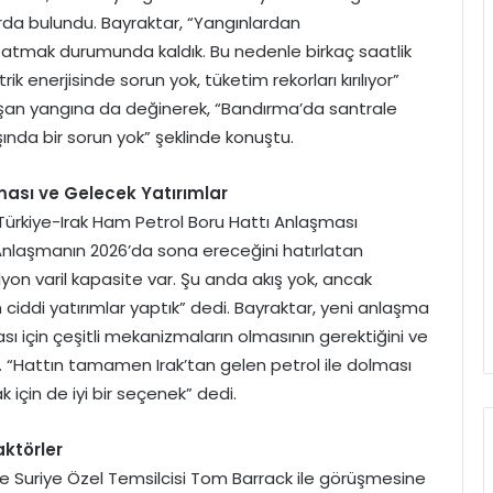
arda bulundu. Bayraktar, “Yangınlardan
atmak durumunda kaldık. Bu nedenle birkaç saatlik
k enerjisinde sorun yok, tüketim rekorları kırılıyor”
laşan yangına da değinerek, “Bandırma’da santrale
ında bir sorun yok” şeklinde konuştu.
ması ve Gelecek Yatırımlar
 Türkiye-Irak Ham Petrol Boru Hattı Anlaşması
nlaşmanın 2026’da sona ereceğini hatırlatan
yon varil kapasite var. Şu anda akış yok, ancak
in ciddi yatırımlar yaptık” dedi. Bayraktar, yeni anlaşma
sı için çeşitli mekanizmaların olmasının gerektiğini ve
i. “Hattın tamamen Irak’tan gelen petrol ile dolması
k için de iyi bir seçenek” dedi.
ktörler
ve Suriye Özel Temsilcisi Tom Barrack ile görüşmesine