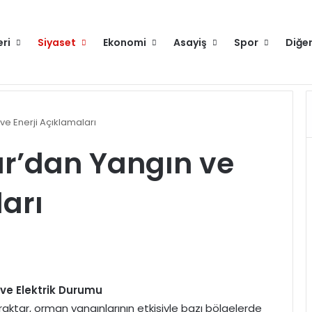
eri
Siyaset
Ekonomi
Asayiş
Spor
Diğe
nek olacak proje yürütüyoruz
Hakkımızda
e Enerji Açıklamaları
r’dan Yangın ve
ları
 ve Elektrik Durumu
raktar, orman yangınlarının etkisiyle bazı bölgelerde