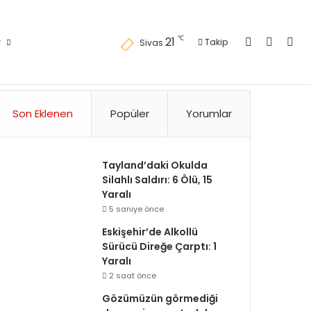
Kayıt Ol
Kenar 
Ara
℃
21
r
Takip
Sivas
Künye
Gizlilik Politikası
Kullanım Politikası
Reklam
İletişim
Son Eklenen
Popüler
Yorumlar
Tayland’daki Okulda
Silahlı Saldırı: 6 Ölü, 15
Yaralı
5 saniye önce
Eskişehir’de Alkollü
Sürücü Direğe Çarptı: 1
Yaralı
2 saat önce
Gözümüzün görmediği