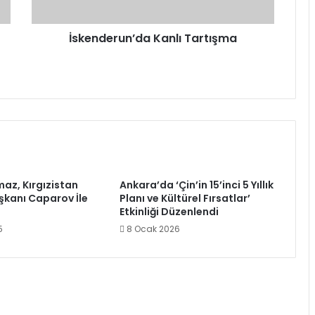
İskenderun’da Kanlı Tartışma
maz, Kırgızistan
Ankara’da ‘Çin’in 15’inci 5 Yıllık
kanı Caparov İle
Planı ve Kültürel Fırsatlar’
Etkinliği Düzenlendi
5
8 Ocak 2026