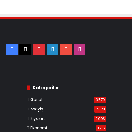
Facebook
X
Pinterest
LinkedIn
YouTube
Instagram
Kategoriler
Genel
3.570
Asayiş
2.624
Siyaset
2.003
Ekonomi
1.716