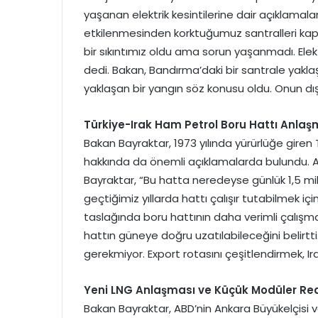
yaşanan elektrik kesintilerine dair açıklamal
etkilenmesinden korktuğumuz santralleri kap
bir sıkıntımız oldu ama sorun yaşanmadı. Elektri
dedi. Bakan, Bandırma’daki bir santrale yak
yaklaşan bir yangın söz konusu oldu. Onun dış
Türkiye-Irak Ham Petrol Boru Hattı Anlaş
Bakan Bayraktar, 1973 yılında yürürlüğe giren
hakkında da önemli açıklamalarda bulundu. A
Bayraktar, “Bu hatta neredeyse günlük 1,5 mil
geçtiğimiz yıllarda hattı çalışır tutabilmek iç
taslağında boru hattının daha verimli çalışma
hattın güneye doğru uzatılabileceğini belirtt
gerekmiyor. Export rotasını çeşitlendirmek, Ira
Yeni LNG Anlaşması ve Küçük Modüler Rea
Bakan Bayraktar, ABD’nin Ankara Büyükelçisi 