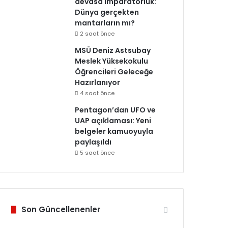
devasa imparatorluk:
Dünya gerçekten
mantarların mı?
2 saat önce
MSÜ Deniz Astsubay
Meslek Yüksekokulu
Öğrencileri Geleceğe
Hazırlanıyor
4 saat önce
Pentagon’dan UFO ve
UAP açıklaması: Yeni
belgeler kamuoyuyla
paylaşıldı
5 saat önce
Son Güncellenenler