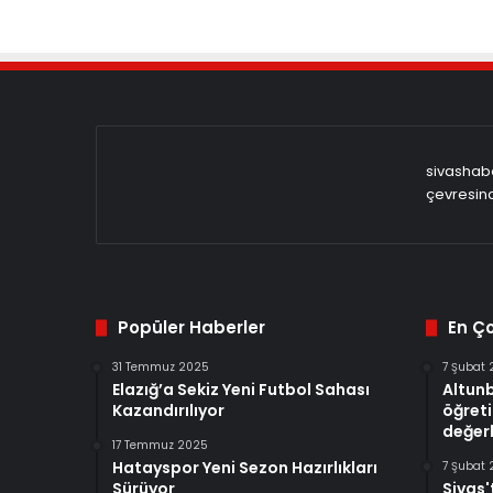
sivashabe
çevresind
Popüler Haberler
En Ç
31 Temmuz 2025
7 Şubat
Elazığ’a Sekiz Yeni Futbol Sahası
Altun
Kazandırılıyor
öğreti
değerl
17 Temmuz 2025
Hatayspor Yeni Sezon Hazırlıkları
7 Şubat
Sürüyor
Sivas'