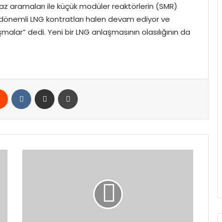
z aramaları ile küçük modüler reaktörlerin (SMR)
 dönemli LNG kontratları halen devam ediyor ve
şmalar” dedi. Yeni bir LNG anlaşmasının olasılığının da
rest
Reddit
VKontakte
E-Posta ile paylaş
Yazdır
İskenderun’da
Kanlı
Tartışma