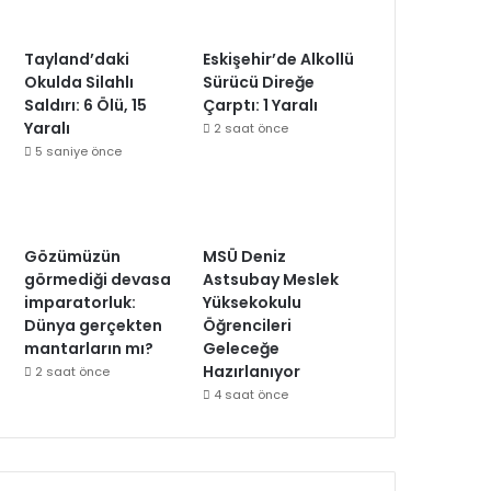
Tayland’daki
Eskişehir’de Alkollü
Okulda Silahlı
Sürücü Direğe
Saldırı: 6 Ölü, 15
Çarptı: 1 Yaralı
Yaralı
2 saat önce
5 saniye önce
Gözümüzün
MSÜ Deniz
görmediği devasa
Astsubay Meslek
imparatorluk:
Yüksekokulu
Dünya gerçekten
Öğrencileri
mantarların mı?
Geleceğe
Hazırlanıyor
2 saat önce
4 saat önce