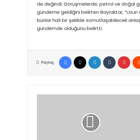
de değindi. Görüşmelerde, petrol ve doğal ga
gündeme geldiğini belirten Bayraktar, “Uzun
bunlar hızlı bir şekilde somutlaşabilecek anla
gündemde olduğunu belirtti.
Facebook
X
LinkedIn
Tumblr
Pinte
Paylaş
İsrail’in
Gazze’ye
Düzenlediği
Saldırılarda
Ölü
Sayısı
60