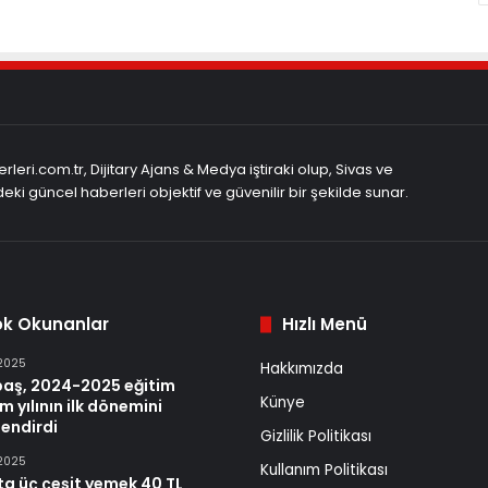
rleri.com.tr, Dijitary Ajans & Medya iştiraki olup, Sivas ve
eki güncel haberleri objektif ve güvenilir bir şekilde sunar.
ok Okunanlar
Hızlı Menü
 2025
Hakkımızda
baş, 2024-2025 eğitim
Künye
m yılının ilk dönemini
endirdi
Gizlilik Politikası
 2025
Kullanım Politikası
ta üç çeşit yemek 40 TL