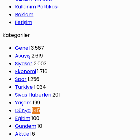
Kullanım Politikası
Reklam
İletişim
Kategoriler
Genel
3.567
Asayiş
2.619
Siyaset
2.003
Ekonomi
1.716
Spor
1.256
Türkiye
1.034
Sivas Haberleri
201
Yaşam
199
Dünya
145
Eğitim
100
Gündem
10
Aktüel
6