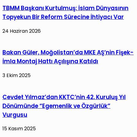
TBMM Başkanı Kurtulmuş: İslam Dünyasının
Topyekun Bir Reform Sürecine İhtiyacı Var
24 Haziran 2026
Bakan Güler, Moğolistan’da MKE AŞ’nin Fişek-
İmla Montaj Hattı Açılışına Katıldı
3 Ekim 2025
Cevdet Yılmaz’dan KKTC’nin 42. Kuruluş Yıl
Dönümünde “Egemenlik ve Özgürlük”
Vurgusu
15 Kasım 2025