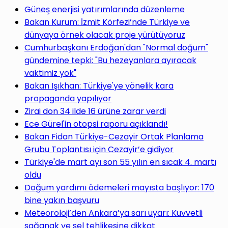
Güneş enerjisi yatırımlarında düzenleme
Bakan Kurum: İzmit Körfezi’nde Türkiye ve
dünyaya örnek olacak proje yürütüyoruz
Cumhurbaşkanı Erdoğan'dan "Normal doğum"
gündemine tepki: "Bu hezeyanlara ayıracak
vaktimiz yok"
Bakan Işıkhan: Türkiye'ye yönelik kara
propaganda yapılıyor
Zirai don 34 ilde 16 ürüne zarar verdi
Ece Gürel'in otopsi raporu açıklandı!
Bakan Fidan Türkiye-Cezayir Ortak Planlama
Grubu Toplantısı için Cezayir’e gidiyor
Türkiye'de mart ayı son 55 yılın en sıcak 4. martı
oldu
Doğum yardımı ödemeleri mayısta başlıyor: 170
bine yakın başvuru
Meteoroloji’den Ankara’ya sarı uyarı: Kuvvetli
sağanak ve sel tehlikesine dikkat