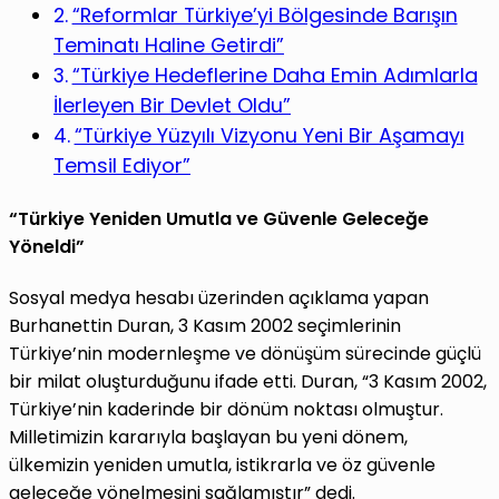
“Reformlar Türkiye’yi Bölgesinde Barışın
Teminatı Haline Getirdi”
“Türkiye Hedeflerine Daha Emin Adımlarla
İlerleyen Bir Devlet Oldu”
“Türkiye Yüzyılı Vizyonu Yeni Bir Aşamayı
Temsil Ediyor”
“Türkiye Yeniden Umutla ve Güvenle Geleceğe
Yöneldi”
Sosyal medya hesabı üzerinden açıklama yapan
Burhanettin Duran, 3 Kasım 2002 seçimlerinin
Türkiye’nin modernleşme ve dönüşüm sürecinde güçlü
bir milat oluşturduğunu ifade etti. Duran, “3 Kasım 2002,
Türkiye’nin kaderinde bir dönüm noktası olmuştur.
Milletimizin kararıyla başlayan bu yeni dönem,
ülkemizin yeniden umutla, istikrarla ve öz güvenle
geleceğe yönelmesini sağlamıştır” dedi.