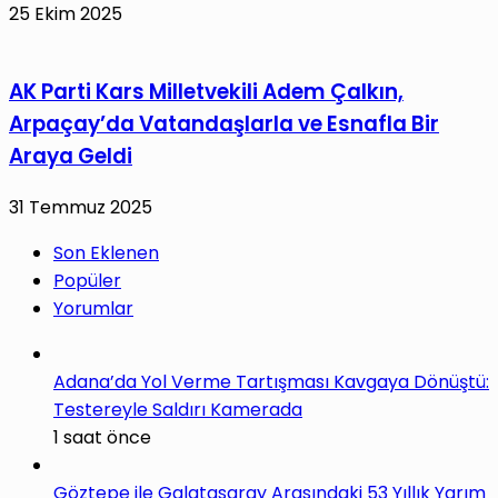
25 Ekim 2025
AK Parti Kars Milletvekili Adem Çalkın,
Arpaçay’da Vatandaşlarla ve Esnafla Bir
Araya Geldi
31 Temmuz 2025
Son Eklenen
Popüler
Yorumlar
Adana’da Yol Verme Tartışması Kavgaya Dönüştü:
Testereyle Saldırı Kamerada
1 saat önce
Göztepe ile Galatasaray Arasındaki 53 Yıllık Yarım