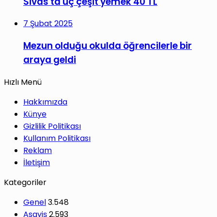
Sivas'ta üç çeşit yemek 40 TL
7 Şubat 2025
Mezun olduğu okulda öğrencilerle bir
araya geldi
Hızlı Menü
Hakkımızda
Künye
Gizlilik Politikası
Kullanım Politikası
Reklam
İletişim
Kategoriler
Genel
3.548
Asayiş
2.593