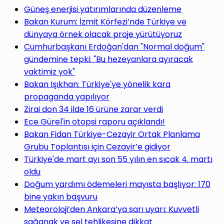
Güneş enerjisi yatırımlarında düzenleme
Bakan Kurum: İzmit Körfezi’nde Türkiye ve
dünyaya örnek olacak proje yürütüyoruz
Cumhurbaşkanı Erdoğan'dan "Normal doğum"
gündemine tepki: "Bu hezeyanlara ayıracak
vaktimiz yok"
Bakan Işıkhan: Türkiye'ye yönelik kara
propaganda yapılıyor
Zirai don 34 ilde 16 ürüne zarar verdi
Ece Gürel'in otopsi raporu açıklandı!
Bakan Fidan Türkiye-Cezayir Ortak Planlama
Grubu Toplantısı için Cezayir’e gidiyor
Türkiye'de mart ayı son 55 yılın en sıcak 4. martı
oldu
Doğum yardımı ödemeleri mayısta başlıyor: 170
bine yakın başvuru
Meteoroloji’den Ankara’ya sarı uyarı: Kuvvetli
sağanak ve sel tehlikesine dikkat