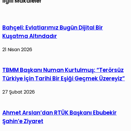
İlgili Makaleler
Bahçeli: Evlatlarımız Bugün Dijital Bir
Kuşatma Altındadır
21 Nisan 2026
TBMM Başkanı Numan Kurtulmuş: “Terörsüz
Türkiye İçin Tarihi Bir Eşiği Geçmek Üzereyiz”
27 Şubat 2026
Ahmet Arslan’dan RTÜK Başkanı Ebubekir
Şahin’e Ziyaret