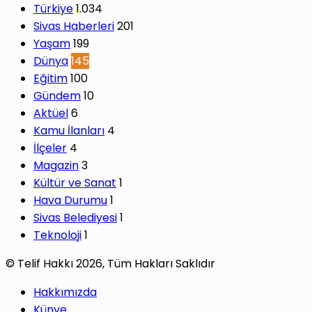
Türkiye
1.034
Sivas Haberleri
201
Yaşam
199
Dünya
145
Eğitim
100
Gündem
10
Aktüel
6
Kamu İlanları
4
İlçeler
4
Magazin
3
Kültür ve Sanat
1
Hava Durumu
1
Sivas Belediyesi
1
Teknoloji
1
© Telif Hakkı 2026, Tüm Hakları Saklıdır
Hakkımızda
Künye