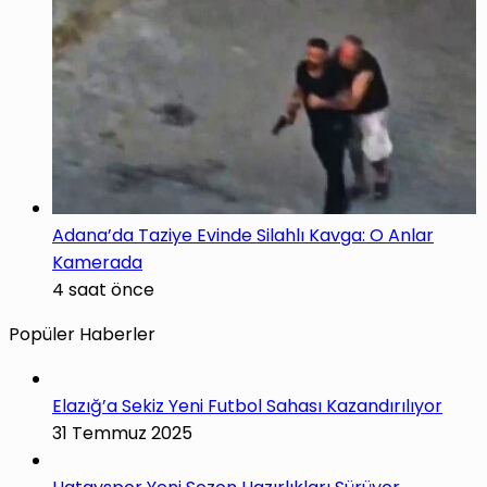
Adana’da Taziye Evinde Silahlı Kavga: O Anlar
Kamerada
4 saat önce
Popüler Haberler
Elazığ’a Sekiz Yeni Futbol Sahası Kazandırılıyor
31 Temmuz 2025