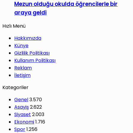
Mezun olduğu okulda öğrencilerle bir
araya geldi
Hızlı Menü
Hakkımızda
Künye
Gizlilik Politikası
Kullanım Politikası
Reklam
İletişim
Kategoriler
Genel
3.570
Asayiş
2.622
Siyaset
2.003
Ekonomi
1.716
Spor
1.256