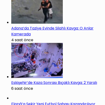
Adana’da Taziye Evinde Silahlı Kavga: O Anlar
Kamerada
4 saat önce
Eskişehir’de Kaza Sonrası Bıçaklı Kavga: 2 Yaralı
6 saat önce
Elazığ’a Sekiz Yeni Futbol Sahası Kazandırılıyor