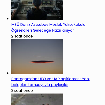
MSÜ Deniz Astsubay Meslek Yüksekokulu
Öğrencileri Geleceğe Hazırlanıyor
2 saat önce
Pentagon’dan UFO ve UAP açıklaması: Yeni
belgeler kamuoyuyla paylaşıldı
3 saat önce