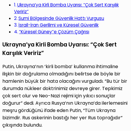
Ukrayna’ya Kirli Bomba Uyarısı: “Çok Sert Karşılık
Veririz”
Sumi Bölgesinde Güvenlik Hattı Vurgusu
İsrail-İran Gerilimi ve Küresel Güvenlik
“Küresel Güney”e Çözüm Çağrısı
Ukrayna’ya Kirli Bomba Uyarısı: “Çok Sert
Karşılık Veririz”
Putin, Ukrayna’nın ‘kirli bomba’ kullanma ihtimaline
ilişkin bir doğrulama olmadığını belirtse de böyle bir
hamlenin büyük bir hata olacağını vurguladı. “Bu tür bir
durumda nükleer doktrinimiz devreye girer. Tepkimiz
çok sert olur ve Neo-Nazi rejimi için yıkıcı sonuçlar
doğurur” dedi. Ayrıca Rusya’nın Ukrayna’da ilerlemesini
meşru gördüğünü ifade eden Putin, “Tüm Ukrayna
bizimdir. Rus askerinin bastığı her yer Rus toprağıdır”
çıkışında bulundu.