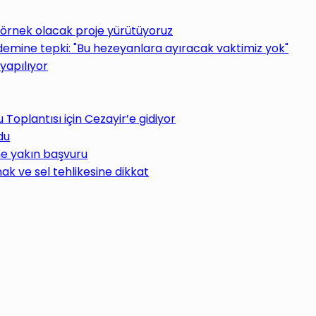
 örnek olacak proje yürütüyoruz
ine tepki: "Bu hezeyanlara ayıracak vaktimiz yok"
yapılıyor
oplantısı için Cezayir’e gidiyor
du
ne yakın başvuru
ak ve sel tehlikesine dikkat