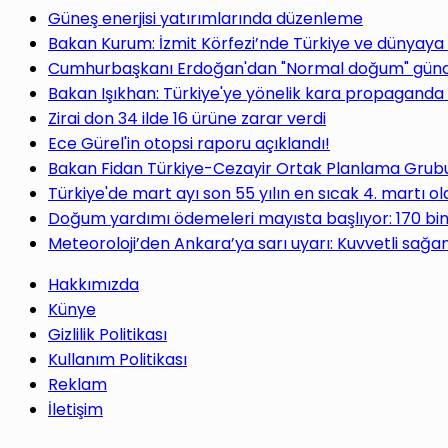
Güneş enerjisi yatırımlarında düzenleme
Bakan Kurum: İzmit Körfezi’nde Türkiye ve dünyaya
Cumhurbaşkanı Erdoğan'dan "Normal doğum" gündem
Bakan Işıkhan: Türkiye'ye yönelik kara propaganda 
Zirai don 34 ilde 16 ürüne zarar verdi
Ece Gürel'in otopsi raporu açıklandı!
Bakan Fidan Türkiye-Cezayir Ortak Planlama Grubu T
Türkiye'de mart ayı son 55 yılın en sıcak 4. martı ol
Doğum yardımı ödemeleri mayısta başlıyor: 170 bi
Meteoroloji’den Ankara’ya sarı uyarı: Kuvvetli sağan
Hakkımızda
Künye
Gizlilik Politikası
Kullanım Politikası
Reklam
İletişim