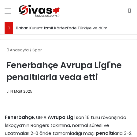
Menü
Ar
Bakan Kurum: İzmit Körfezi’nde Türkiye ve dünyaya örnek olacak proje yürütüyoruz
Anasayfa
/
Spor
Fenerbahçe Avrupa Ligi'ne
penaltılarla veda etti
14 Mart 2025
Fenerbahçe
, UEFA
Avrupa Ligi
son 16 turu rövanşında
İskoçya’nın Rangers takımına, normal süresi ve
uzatmaları 2-0 önde tamamladığı maçı
penaltı
larla 3-2