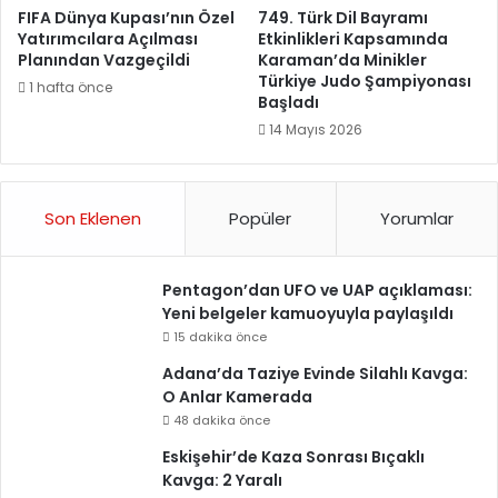
FIFA Dünya Kupası’nın Özel
749. Türk Dil Bayramı
Yatırımcılara Açılması
Etkinlikleri Kapsamında
Planından Vazgeçildi
Karaman’da Minikler
Türkiye Judo Şampiyonası
1 hafta önce
Başladı
14 Mayıs 2026
Son Eklenen
Popüler
Yorumlar
Pentagon’dan UFO ve UAP açıklaması:
Yeni belgeler kamuoyuyla paylaşıldı
15 dakika önce
Adana’da Taziye Evinde Silahlı Kavga:
O Anlar Kamerada
48 dakika önce
Eskişehir’de Kaza Sonrası Bıçaklı
Kavga: 2 Yaralı