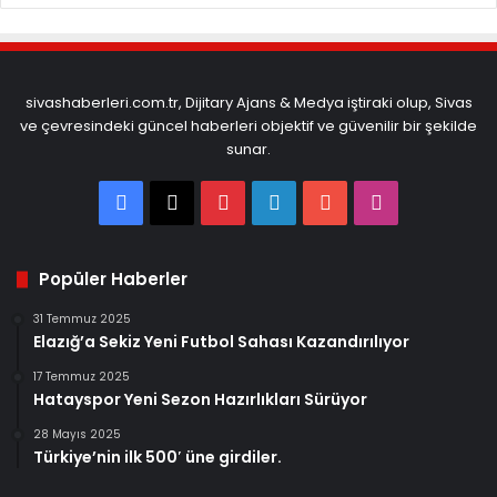
sivashaberleri.com.tr, Dijitary Ajans & Medya iştiraki olup, Sivas
ve çevresindeki güncel haberleri objektif ve güvenilir bir şekilde
sunar.
Facebook
X
Pinterest
LinkedIn
YouTube
Instagram
Popüler Haberler
31 Temmuz 2025
Elazığ’a Sekiz Yeni Futbol Sahası Kazandırılıyor
17 Temmuz 2025
Hatayspor Yeni Sezon Hazırlıkları Sürüyor
28 Mayıs 2025
Türkiye’nin ilk 500′ üne girdiler.