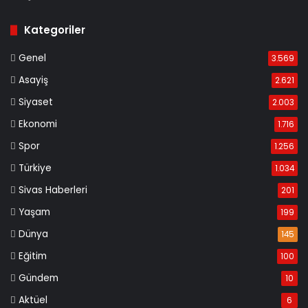
Kategoriler
Genel
3.569
Asayiş
2.621
Siyaset
2.003
Ekonomi
1.716
Spor
1.256
Türkiye
1.034
Sivas Haberleri
201
Yaşam
199
Dünya
145
Eğitim
100
Gündem
10
Aktüel
6