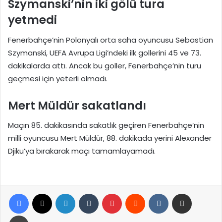
Szymanski’nin iki gölü tura
yetmedi
Fenerbahçe’nin Polonyalı orta saha oyuncusu Sebastian
Szymanski, UEFA Avrupa Ligi’ndeki ilk gollerini 45 ve 73.
dakikalarda attı. Ancak bu goller, Fenerbahçe’nin turu
geçmesi için yeterli olmadı.
Mert Müldür sakatlandı
Maçın 85. dakikasında sakatlık geçiren Fenerbahçe’nin
milli oyuncusu Mert Müldür, 88. dakikada yerini Alexander
Djiku’ya bırakarak maçı tamamlayamadı.
Facebook
X
LinkedIn
Tumblr
Pinterest
Reddit
VKontakte
E-Posta ile paylaş
Yazdır