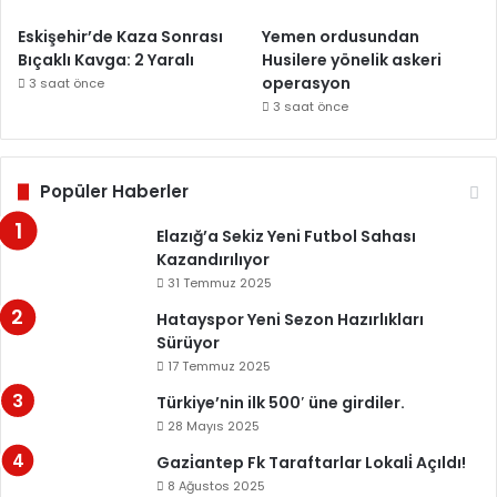
Eskişehir’de Kaza Sonrası
Yemen ordusundan
Bıçaklı Kavga: 2 Yaralı
Husilere yönelik askeri
operasyon
3 saat önce
3 saat önce
Popüler Haberler
Elazığ’a Sekiz Yeni Futbol Sahası
Kazandırılıyor
31 Temmuz 2025
Hatayspor Yeni Sezon Hazırlıkları
Sürüyor
17 Temmuz 2025
Türkiye’nin ilk 500′ üne girdiler.
28 Mayıs 2025
Gazi̇antep Fk Taraftarlar Lokali̇ Açıldı!
8 Ağustos 2025