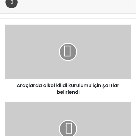
Araçlarda
alkol
kilidi
kurulumu
için
şartlar
belirlendi
Araçlarda alkol kilidi kurulumu için şartlar
belirlendi
İstanbul'da
yasa
dışı
bahis
operasyonu: