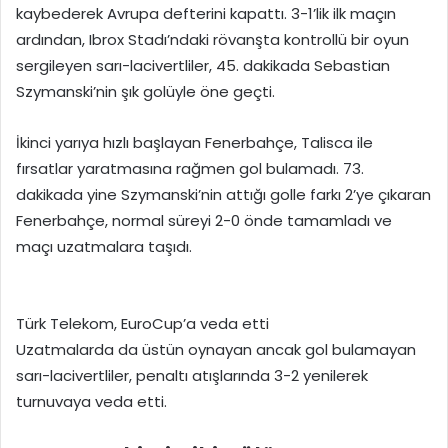
kaybederek Avrupa defterini kapattı. 3-1’lik ilk maçın
ardından, Ibrox Stadı’ndaki rövanşta kontrollü bir oyun
sergileyen sarı-lacivertliler, 45. dakikada Sebastian
Szymanski’nin şık golüyle öne geçti.
İkinci yarıya hızlı başlayan Fenerbahçe, Talisca ile
fırsatlar yaratmasına rağmen gol bulamadı. 73.
dakikada yine Szymanski’nin attığı golle farkı 2’ye çıkaran
Fenerbahçe, normal süreyi 2-0 önde tamamladı ve
maçı uzatmalara taşıdı.
Türk Telekom, EuroCup’a veda etti
Uzatmalarda da üstün oynayan ancak gol bulamayan
sarı-lacivertliler, penaltı atışlarında 3-2 yenilerek
turnuvaya veda etti.