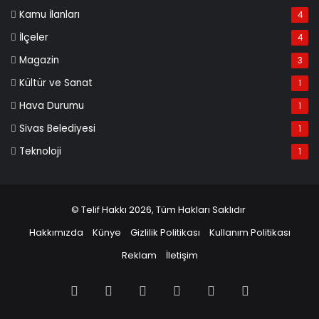
Kamu İlanları
4
İlçeler
4
Magazin
3
Kültür ve Sanat
1
Hava Durumu
1
Sivas Belediyesi
1
Teknoloji
1
© Telif Hakkı 2026, Tüm Hakları Saklıdır
Hakkımızda
Künye
Gizlilik Politikası
Kullanım Politikası
Reklam
İletişim
Facebook
X
Pinterest
LinkedIn
YouTube
Instagram