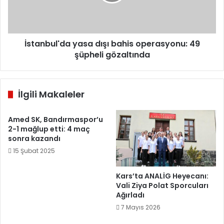
49
şüpheli
gözaltında
İstanbul'da yasa dışı bahis operasyonu: 49
şüpheli gözaltında
İlgili Makaleler
Amed SK, Bandırmaspor’u
2-1 mağlup etti: 4 maç
sonra kazandı
15 Şubat 2025
Kars’ta ANALİG Heyecanı:
Vali Ziya Polat Sporcuları
Ağırladı
7 Mayıs 2026