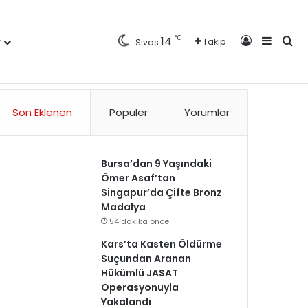
Kayıt Ol
Kenar 
Ara
℃
14
r
Takip
Sivas
Künye
Gizlilik Politikası
Kullanım Politikası
Reklam
İletişim
Son Eklenen
Popüler
Yorumlar
Bursa’dan 9 Yaşındaki
Ömer Asaf’tan
Singapur’da Çifte Bronz
Madalya
54 dakika önce
Kars’ta Kasten Öldürme
Suçundan Aranan
Hükümlü JASAT
Operasyonuyla
Yakalandı