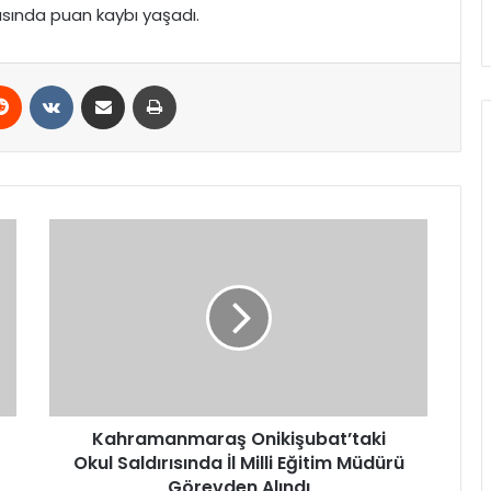
hasında puan kaybı yaşadı.
erest
Reddit
VKontakte
E-Posta ile paylaş
Yazdır
Kahramanmaraş
Onikişubat’taki
Okul
Saldırısında
İl
Milli
Eğitim
Müdürü
Görevden
Alındı
Kahramanmaraş Onikişubat’taki
Okul Saldırısında İl Milli Eğitim Müdürü
Görevden Alındı