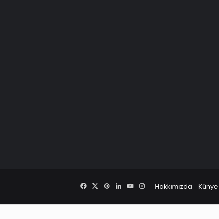
Facebook
X
Pinterest
LinkedIn
YouTube
Instagram
Hakkımızda
Künye