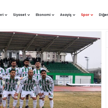
eri
Siyaset
Ekonomi
Asayiş
Spor
Diğe
Hakkımızda