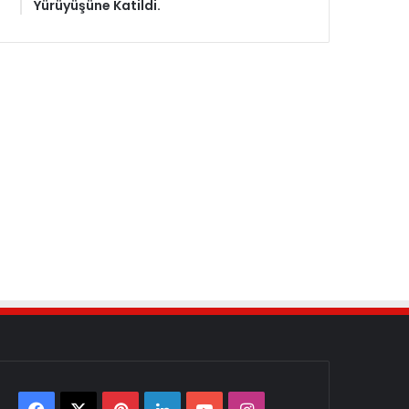
Yürüyüşüne Katildi.
Facebook
X
Pinterest
LinkedIn
YouTube
Instagram