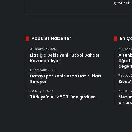
çevresind
Popüler Haberler
En Ç
31 Temmuz 2025
7 Şubat
Elazığ’a Sekiz Yeni Futbol Sahası
Altun
Kazandırılıyor
öğreti
değerl
17 Temmuz 2025
Hatayspor Yeni Sezon Hazırlıkları
7 Şubat
Sürüyor
Sivas'
28 Mayıs 2025
7 Şubat
Türkiye’nin ilk 500′ üne girdiler.
Mezun
bir ar