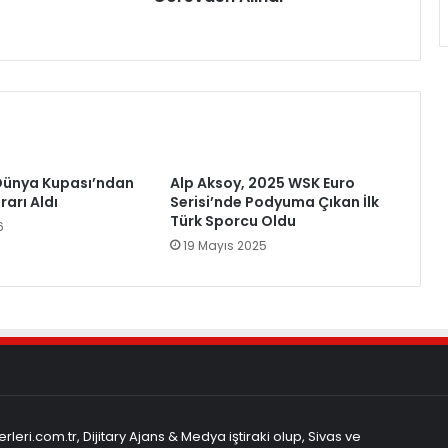
Dünya Kupası’ndan
Alp Aksoy, 2025 WSK Euro
arı Aldı
Serisi’nde Podyuma Çıkan İlk
Türk Sporcu Oldu
6
19 Mayıs 2025
rleri.com.tr, Dijitary Ajans & Medya iştiraki olup, Sivas ve