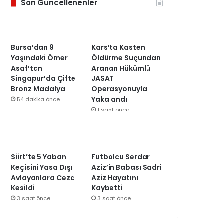
Son Güncellenenler
Bursa’dan 9
Kars’ta Kasten
Yaşındaki Ömer
Öldürme Suçundan
Asaf’tan
Aranan Hükümlü
Singapur’da Çifte
JASAT
Bronz Madalya
Operasyonuyla
Yakalandı
54 dakika önce
1 saat önce
Siirt’te 5 Yaban
Futbolcu Serdar
Keçisini Yasa Dışı
Aziz’in Babası Sadri
Avlayanlara Ceza
Aziz Hayatını
Kesildi
Kaybetti
3 saat önce
3 saat önce