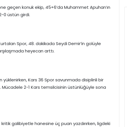
-0 öne geçen konuk ekip, 45+6’da Muhammet Apuhan’ın
2-0 üstün girdi.
t Kurtalan Spor, 48. dakikada Seydi Demir’in golüyle
, karşılaşmada heyecan arttı.
n yüklenirken, Kars 36 Spor savunmada disiplinli bir
. Mücadele 2-1 Kars temsilcisinin üstünlüğüyle sona
ritik galibiyetle hanesine üç puan yazdırırken, ligdeki