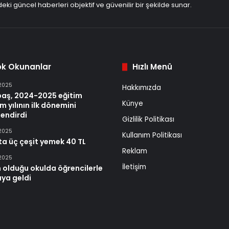
eki güncel haberleri objektif ve güvenilir bir şekilde sunar.
ok Okunanlar
Hızlı Menü
 2025
Hakkımızda
baş, 2024-2025 eğitim
Künye
m yılının ilk dönemini
endirdi
Gizlilik Politikası
 2025
Kullanım Politikası
ta üç çeşit yemek 40 TL
Reklam
 2025
İletişim
 olduğu okulda öğrencilerle
aya geldi