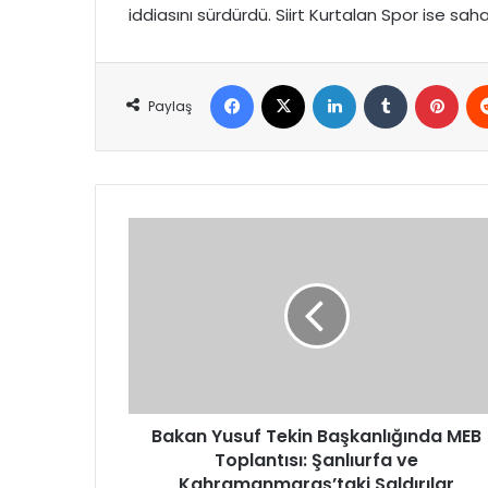
iddiasını sürdürdü. Siirt Kurtalan Spor ise sa
Facebook
X
LinkedIn
Tumblr
Pint
Paylaş
Bakan
Yusuf
Tekin
Başkanlığında
MEB
Toplantısı:
Şanlıurfa
ve
Kahramanmaraş’taki
Saldırılar
Bakan Yusuf Tekin Başkanlığında MEB
Gündemde
Toplantısı: Şanlıurfa ve
Kahramanmaraş’taki Saldırılar