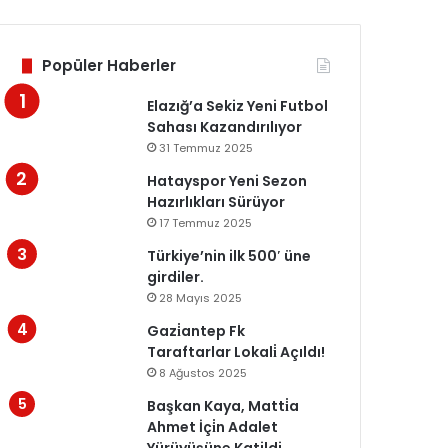
Popüler Haberler
Elazığ’a Sekiz Yeni Futbol
Sahası Kazandırılıyor
31 Temmuz 2025
Hatayspor Yeni Sezon
Hazırlıkları Sürüyor
17 Temmuz 2025
Türkiye’nin ilk 500′ üne
girdiler.
28 Mayıs 2025
Gazi̇antep Fk
Taraftarlar Lokali̇ Açıldı!
8 Ağustos 2025
Başkan Kaya, Matti̇a
Ahmet İçi̇n Adalet