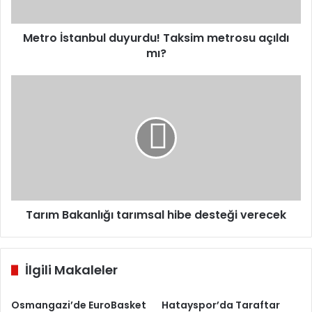
Metro İstanbul duyurdu! Taksim metrosu açıldı
mı?
Tarım
Bakanlığı
tarımsal
hibe
desteği
verecek
Tarım Bakanlığı tarımsal hibe desteği verecek
İlgili Makaleler
Osmangazi’de EuroBasket
Hatayspor’da Taraftar