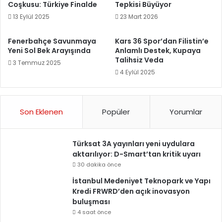
Coşkusu: Türkiye Finalde
Tepkisi Büyüyor
13 Eylül 2025
23 Mart 2026
Fenerbahçe Savunmaya
Kars 36 Spor’dan Filistin’e
Yeni Sol Bek Arayışında
Anlamlı Destek, Kupaya
Talihsiz Veda
3 Temmuz 2025
4 Eylül 2025
Son Eklenen
Popüler
Yorumlar
Türksat 3A yayınları yeni uydulara
aktarılıyor: D-Smart’tan kritik uyarı
30 dakika önce
İstanbul Medeniyet Teknopark ve Yapı
Kredi FRWRD’den açık inovasyon
buluşması
4 saat önce