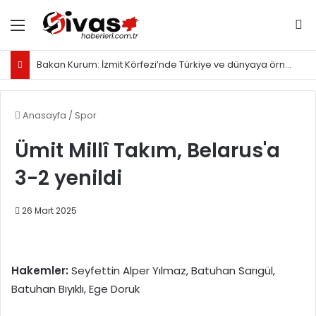
Menü
Ar
Bakan Kurum: İzmit Körfezi’nde Türkiye ve dünyaya örnek olacak proje yürütüyoruz
Anasayfa
/
Spor
Ümit Millî Takım, Belarus'a
3-2 yenildi
26 Mart 2025
Hakemler:
Seyfettin Alper Yılmaz, Batuhan Sarıgül,
Batuhan Bıyıklı, Ege Doruk