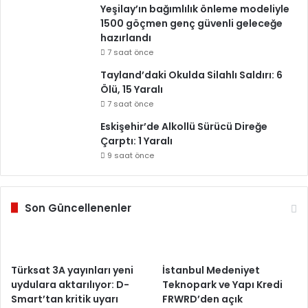
Yeşilay’ın bağımlılık önleme modeliyle
1500 göçmen genç güvenli geleceğe
hazırlandı
7 saat önce
Tayland’daki Okulda Silahlı Saldırı: 6
Ölü, 15 Yaralı
7 saat önce
Eskişehir’de Alkollü Sürücü Direğe
Çarptı: 1 Yaralı
9 saat önce
Son Güncellenenler
Türksat 3A yayınları yeni
İstanbul Medeniyet
uydulara aktarılıyor: D-
Teknopark ve Yapı Kredi
Smart’tan kritik uyarı
FRWRD’den açık