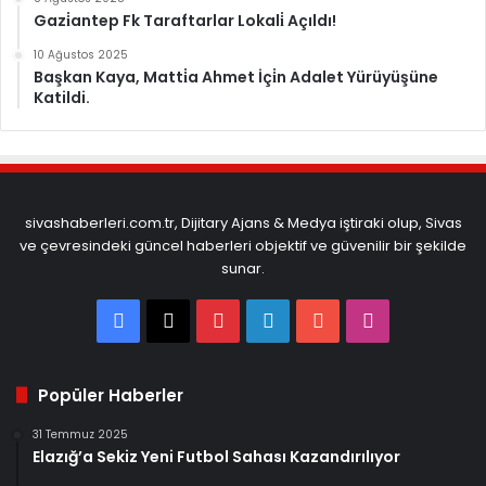
Gazi̇antep Fk Taraftarlar Lokali̇ Açıldı!
10 Ağustos 2025
Başkan Kaya, Matti̇a Ahmet İçi̇n Adalet Yürüyüşüne
Katildi.
sivashaberleri.com.tr, Dijitary Ajans & Medya iştiraki olup, Sivas
ve çevresindeki güncel haberleri objektif ve güvenilir bir şekilde
sunar.
Facebook
X
Pinterest
LinkedIn
YouTube
Instagram
Popüler Haberler
31 Temmuz 2025
Elazığ’a Sekiz Yeni Futbol Sahası Kazandırılıyor