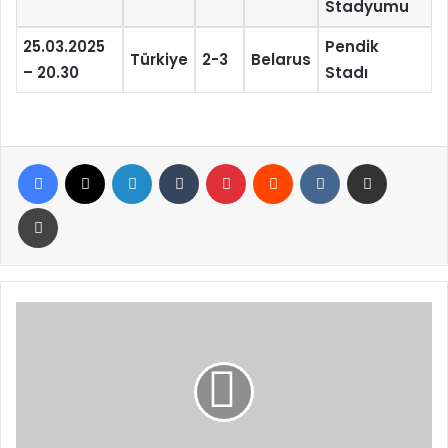
Stadyumu
25.03.2025
Pendik
Türkiye
2-3
Belarus
– 20.30
Stadı
Facebook
X
LinkedIn
Tumblr
Pinterest
Reddit
VKontakte
E-Posta ile paylaş
Yazdır
Metro
İstanbul
duyurdu!
Taksim
metrosu
açıldı
mı?