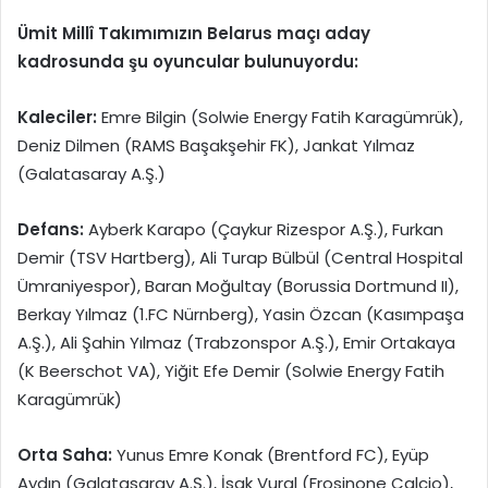
Ümit Millî Takımımızın Belarus maçı aday
kadrosunda şu oyuncular bulunuyordu:
Kaleciler:
Emre Bilgin (Solwie Energy Fatih Karagümrük),
Deniz Dilmen (RAMS Başakşehir FK), Jankat Yılmaz
(Galatasaray A.Ş.)
Defans:
Ayberk Karapo (Çaykur Rizespor A.Ş.), Furkan
Demir (TSV Hartberg), Ali Turap Bülbül (Central Hospital
Ümraniyespor), Baran Moğultay (Borussia Dortmund II),
Berkay Yılmaz (1.FC Nürnberg), Yasin Özcan (Kasımpaşa
A.Ş.), Ali Şahin Yılmaz (Trabzonspor A.Ş.), Emir Ortakaya
(K Beerschot VA), Yiğit Efe Demir (Solwie Energy Fatih
Karagümrük)
Orta Saha:
Yunus Emre Konak (Brentford FC), Eyüp
Aydın (Galatasaray A.Ş.), İsak Vural (Frosinone Calcio),