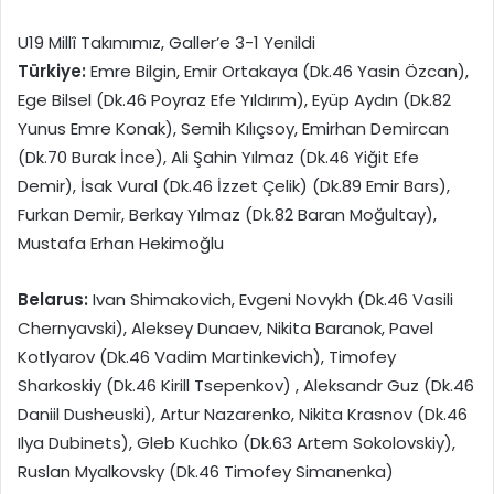
U19 Millî Takımımız, Galler’e 3-1 Yenildi
Türkiye:
Emre Bilgin, Emir Ortakaya (Dk.46 Yasin Özcan),
Ege Bilsel (Dk.46 Poyraz Efe Yıldırım), Eyüp Aydın (Dk.82
Yunus Emre Konak), Semih Kılıçsoy, Emirhan Demircan
(Dk.70 Burak İnce), Ali Şahin Yılmaz (Dk.46 Yiğit Efe
Demir), İsak Vural (Dk.46 İzzet Çelik) (Dk.89 Emir Bars),
Furkan Demir, Berkay Yılmaz (Dk.82 Baran Moğultay),
Mustafa Erhan Hekimoğlu
Belarus
:
Ivan Shimakovich, Evgeni Novykh (Dk.46 Vasili
Chernyavski), Aleksey Dunaev, Nikita Baranok, Pavel
Kotlyarov (Dk.46 Vadim Martinkevich), Timofey
Sharkoskiy (Dk.46 Kirill Tsepenkov) , Aleksandr Guz (Dk.46
Daniil Dusheuski), Artur Nazarenko, Nikita Krasnov (Dk.46
Ilya Dubinets), Gleb Kuchko (Dk.63 Artem Sokolovskiy),
Ruslan Myalkovsky (Dk.46 Timofey Simanenka)