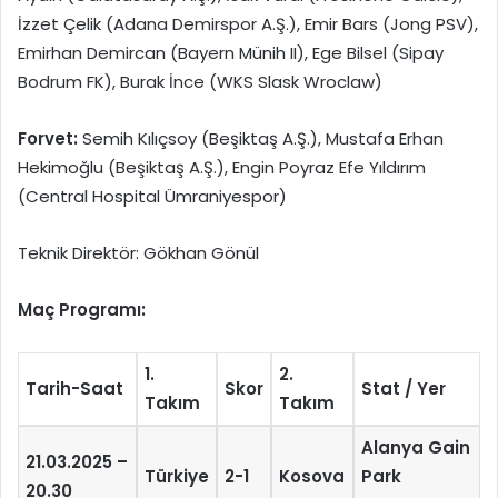
İzzet Çelik (Adana Demirspor A.Ş.), Emir Bars (Jong PSV),
Emirhan Demircan (Bayern Münih II), Ege Bilsel (Sipay
Bodrum FK), Burak İnce (WKS Slask Wroclaw)
Forvet:
Semih Kılıçsoy (Beşiktaş A.Ş.), Mustafa Erhan
Hekimoğlu (Beşiktaş A.Ş.), Engin Poyraz Efe Yıldırım
(Central Hospital Ümraniyespor)
Teknik Direktör: Gökhan Gönül
Maç Programı:
1.
2.
Tarih-Saat
Skor
Stat / Yer
Takım
Takım
Alanya Gain
21.03.2025 –
Türkiye
2-1
Kosova
Park
20.30