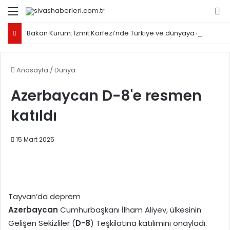
Menü
Ar
Bakan Kurum: İzmit Körfezi’nde Türkiye ve dünyaya örnek olacak proje yürütüyoruz
Anasayfa
/
Dünya
Azerbaycan D-8'e resmen
katıldı
15 Mart 2025
Tayvan’da deprem
Azerbaycan
Cumhurbaşkanı İlham Aliyev, ülkesinin
Gelişen Sekizliler (
D-8
) Teşkilatına katılımını onayladı.