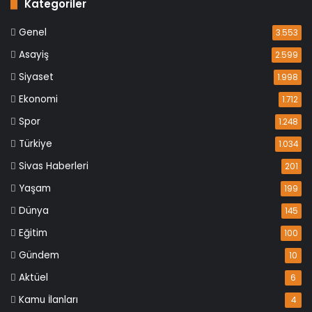
Kategoriler
Genel
3.553
Asayiş
2.599
Siyaset
1.998
Ekonomi
1.712
Spor
1.248
Türkiye
1.034
Sivas Haberleri
201
Yaşam
199
Dünya
145
Eğitim
100
Gündem
10
Aktüel
6
Kamu İlanları
4