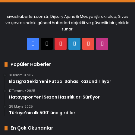
sivashaberleri.com.tr, Dijitary Ajans & Medya iştiraki olup, Sivas
ve çevresindeki güncel haberleri objektif ve güvenilir bir şekilde
sunar.
Facebook
X
Pinterest
LinkedIn
YouTube
Instagram
Popüler Haberler
31 Temmuz 2025
Elazığ’a Sekiz Yeni Futbol Sahası Kazandırılıyor
17 Temmuz 2025
Hatayspor Yeni Sezon Hazırlıkları Sürüyor
28 Mayıs 2025
Türkiye’nin ilk 500′ üne girdiler.
En Çok Okunanlar