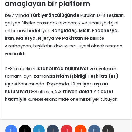
amaçlayan bir platform
1997 yılında
Türkiye’öncülüğünde
kurulan D-8 Teşkilatı,
gelişen ülkeler arasındaki ekonomik ve ticari işbirliğini
arttırmayı hedefliyor.
Bangladeş, Mısır, Endonezya,
İran, Malezya, Nijerya ve Pakistan
ile birlikte
Azerbaycan, teşkilatın dokuzuncu üyesi olarak resmen
yerini aldı.
D-8’in merkezi
İstanbul’da bulunuyor
ve üyelerinin
tamamı aynı zamanda
İslam İşbirliği Teşkilatı (IIT)
üyesi
konumunda. Toplamda
1,2 milyarı aşkan
nüfusuyla
D-8 ülkeleri,
2,3 trilyon dolarlık ticaret
hacmiyle
küresel ekonomide önemli bir yer tutuyor.
Facebook
X
LinkedIn
Tumblr
Pinterest
Reddit
VKontakte
E-Posta ile paylaş