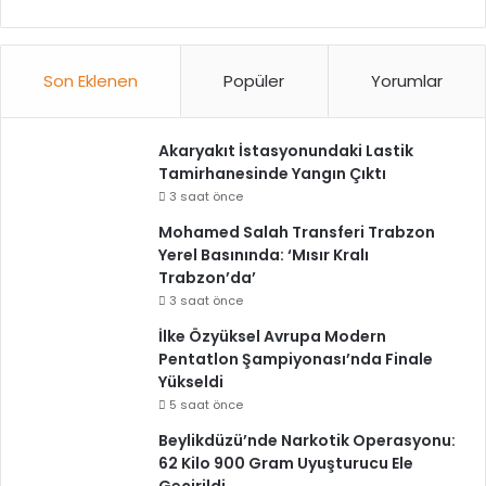
Son Eklenen
Popüler
Yorumlar
Akaryakıt İstasyonundaki Lastik
Tamirhanesinde Yangın Çıktı
3 saat önce
Mohamed Salah Transferi Trabzon
Yerel Basınında: ‘Mısır Kralı
Trabzon’da’
3 saat önce
İlke Özyüksel Avrupa Modern
Pentatlon Şampiyonası’nda Finale
Yükseldi
5 saat önce
Beylikdüzü’nde Narkotik Operasyonu:
62 Kilo 900 Gram Uyuşturucu Ele