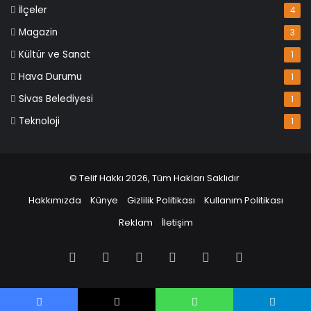
İlçeler
4
Magazin
3
Kültür ve Sanat
1
Hava Durumu
1
Sivas Belediyesi
1
Teknoloji
1
© Telif Hakkı 2026, Tüm Hakları Saklıdır
Hakkımızda
Künye
Gizlilik Politikası
Kullanım Politikası
Reklam
İletişim
Facebook
X
Pinterest
LinkedIn
YouTube
Instagram