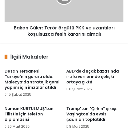
ve
uzantıları
koşulsuzca
fesih
kararını
Bakan Güler: Terör örgütü PKK ve uzantıları
almalı
koşulsuzca fesih kararını almalı
İlgili Makaleler
Desan Tersanesi
ABD’deki uçak kazasında
Türkiye’nin gururu oldu;
irtifa verilerinde çelişki
Malezya’da stratejik gemi
ortaya çıktı!
yapımı için imzalar atıldı
8 Şubat 2025
15 Şubat 2025
Numan KURTULMUŞ'tan
Trump'tan "Çirkin" çıkışı:
Filistin için telefon
Vaşington'da evsiz
diplomasisi
çadırları toplatıldı
26 Mart 2025
8 Mart 2025