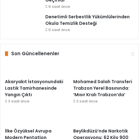
Geçirildi
6 saat önce
Denetimli Serbestlik Yükümlülerinden
Okula Temizlik Desteği
6 saat önce
Son Güncellenenler
Akaryakıt İstasyonundaki
Mohamed Salah Transferi
Lastik Tamirhanesinde
Trabzon Yerel Basınında:
Yangın Çıktı
‘Mısır Kralı Trabzon’da’
3 saat önce
3 saat önce
İlke Özyüksel Avrupa
Beylikdüzü’nde Narkotik
Modern Pentatlon
Operasyonu: 62 Kilo 900