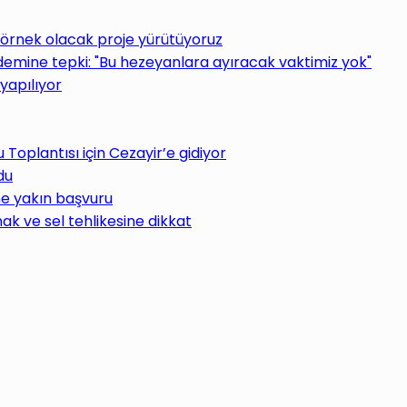
 örnek olacak proje yürütüyoruz
ine tepki: "Bu hezeyanlara ayıracak vaktimiz yok"
yapılıyor
oplantısı için Cezayir’e gidiyor
du
ne yakın başvuru
ak ve sel tehlikesine dikkat