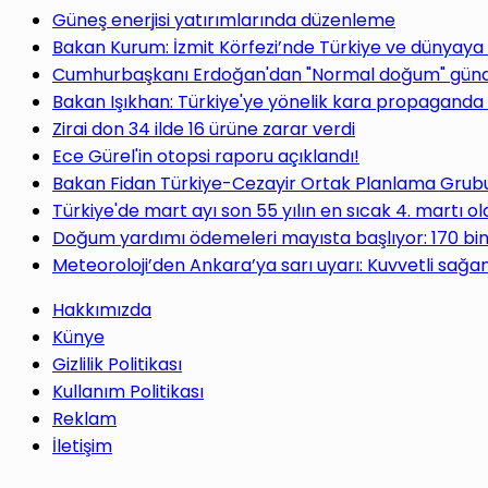
Güneş enerjisi yatırımlarında düzenleme
Bakan Kurum: İzmit Körfezi’nde Türkiye ve dünyaya
Cumhurbaşkanı Erdoğan'dan "Normal doğum" gündem
Bakan Işıkhan: Türkiye'ye yönelik kara propaganda 
Zirai don 34 ilde 16 ürüne zarar verdi
Ece Gürel'in otopsi raporu açıklandı!
Bakan Fidan Türkiye-Cezayir Ortak Planlama Grubu T
Türkiye'de mart ayı son 55 yılın en sıcak 4. martı ol
Doğum yardımı ödemeleri mayısta başlıyor: 170 bi
Meteoroloji’den Ankara’ya sarı uyarı: Kuvvetli sağan
Hakkımızda
Künye
Gizlilik Politikası
Kullanım Politikası
Reklam
İletişim